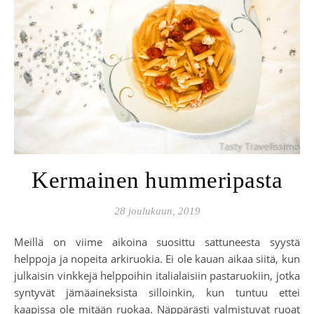
Kermainen hummeripasta
28 joulukuun, 2019
Meillä on viime aikoina suosittu sattuneesta syystä
helppoja ja nopeita arkiruokia. Ei ole kauan aikaa siitä, kun
julkaisin vinkkejä helppoihin italialaisiin pastaruokiin, jotka
syntyvät jämäaineksista silloinkin, kun tuntuu ettei
kaapissa ole mitään ruokaa. Näppärästi valmistuvat ruoat