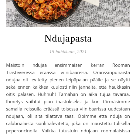
Ndujapasta
15 huhtikuun, 2021
Maistoin ndujaa ensimmäisen kerran Rooman
Trasteveressa eräässä viinibaarissa. Oranssinpunaista
ndujaa oli levitetty pienen leipäpalan päälle ja se näytti
sekä ennen kaikkea kuulosti niin jännältä, että haukkasin
oitis palasen. Huhhuh! Tämähän on aika tujua tavaraa.
Ihmetys vaihtui pian ihastukseksi ja kun törmäsimme
samalla reissulla eräässä toisessa viinibaarissa uudestaan
ndujaan, oli sitä tilattava taas. Opimme että nduja on
calabrialaista sianlihalevitettä, joka on maustettu tulisella
peperoncinolla. Vaikka tutustuin ndujaan roomalaisissa