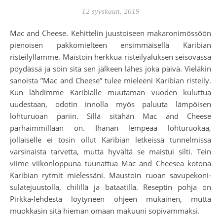
12 syyskuun, 2019
Mac and Cheese. Kehittelin juustoiseen makaronimössöön
pienoisen pakkomielteen ensimmäisellä Karibian
risteilyllämme. Maistoin herkkua risteilyaluksen seisovassa
pöydässä ja söin sitä sen jälkeen lähes joka päivä. Vieläkin
sanoista ”Mac and Cheese” tulee mieleeni Karibian risteily.
Kun lähdimme Karibialle muutaman vuoden kuluttua
uudestaan, odotin innolla myös paluuta lämpöisen
lohturuoan pariin. Sillä sitähän Mac and Cheese
parhaimmillaan on. Ihanan lempeää lohturuokaa,
jollaiselle ei tosin ollut Karibian letkeissä tunnelmissa
varsinaista tarvetta, mutta hyvältä se maistui silti. Tein
viime viikonloppuna tuunattua Mac and Cheesea kotona
Karibian rytmit mielessäni. Maustoin ruoan savupekoni-
sulatejuustolla, chilillä ja bataatilla. Reseptin pohja on
Pirkka-lehdestä löytyneen ohjeen mukainen, mutta
muokkasin sitä hieman omaan makuuni sopivammaksi.