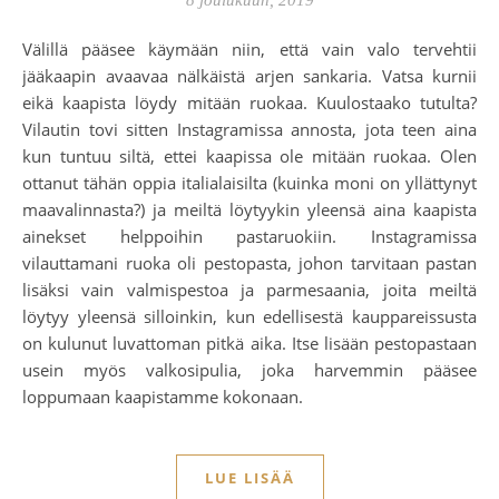
8 joulukuun, 2019
Välillä pääsee käymään niin, että vain valo tervehtii
jääkaapin avaavaa nälkäistä arjen sankaria. Vatsa kurnii
eikä kaapista löydy mitään ruokaa. Kuulostaako tutulta?
Vilautin tovi sitten Instagramissa annosta, jota teen aina
kun tuntuu siltä, ettei kaapissa ole mitään ruokaa. Olen
ottanut tähän oppia italialaisilta (kuinka moni on yllättynyt
maavalinnasta?) ja meiltä löytyykin yleensä aina kaapista
ainekset helppoihin pastaruokiin. Instagramissa
vilauttamani ruoka oli pestopasta, johon tarvitaan pastan
lisäksi vain valmispestoa ja parmesaania, joita meiltä
löytyy yleensä silloinkin, kun edellisestä kauppareissusta
on kulunut luvattoman pitkä aika. Itse lisään pestopastaan
usein myös valkosipulia, joka harvemmin pääsee
loppumaan kaapistamme kokonaan.
LUE LISÄÄ