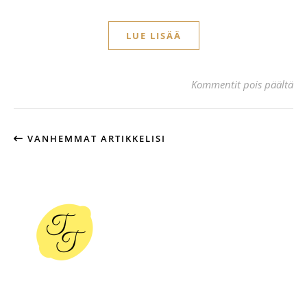
LUE LISÄÄ
art
Kommentit pois päältä
VANHEMMAT ARTIKKELISI