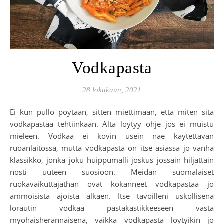
Vodkapasta
28 lokakuun, 2021
Ei kun pullo pöytään, sitten miettimään, että miten sitä
vodkapastaa tehtiinkään. Alta löytyy ohje jos ei muistu
mieleen. Vodkaa ei kovin usein näe käytettävän
ruoanlaitossa, mutta vodkapasta on itse asiassa jo vanha
klassikko, jonka joku huippumalli joskus jossain hiljattain
nosti uuteen suosioon. Meidän suomalaiset
ruokavaikuttajathan ovat kokanneet vodkapastaa jo
ammoisista ajoista alkaen. Itse tavoilleni uskollisena
lorautin vodkaa pastakastikkeeseen vasta
myöhäisherännäisenä, vaikka vodkapasta löytyikin jo