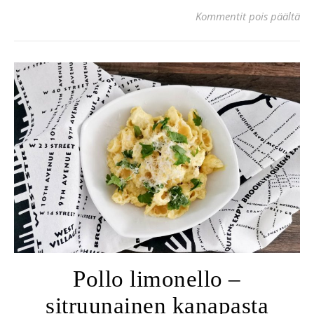
art
Kommentit pois päältä
Pollo limonello –
sitruunainen kanapasta