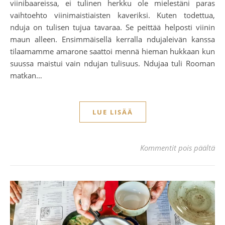
viinibaareissa, ei tulinen herkku ole mielestäni paras
vaihtoehto viinimaistiaisten kaveriksi. Kuten todettua,
nduja on tulisen tujua tavaraa. Se peittää helposti viinin
maun alleen. Ensimmäisellä kerralla ndujaleivän kanssa
tilaamamme amarone saattoi mennä hieman hukkaan kun
suussa maistui vain ndujan tulisuus. Ndujaa tuli Rooman
matkan…
LUE LISÄÄ
art
Kommentit pois päältä