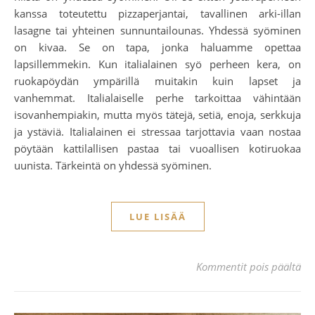
kanssa toteutettu pizzaperjantai, tavallinen arki-illan
lasagne tai yhteinen sunnuntailounas. Yhdessä syöminen
on kivaa. Se on tapa, jonka haluamme opettaa
lapsillemmekin. Kun italialainen syö perheen kera, on
ruokapöydän ympärillä muitakin kuin lapset ja
vanhemmat. Italialaiselle perhe tarkoittaa vähintään
isovanhempiakin, mutta myös tätejä, setiä, enoja, serkkuja
ja ystäviä. Italialainen ei stressaa tarjottavia vaan nostaa
pöytään kattilallisen pastaa tai vuoallisen kotiruokaa
uunista. Tärkeintä on yhdessä syöminen.
LUE LISÄÄ
art
Kommentit pois päältä