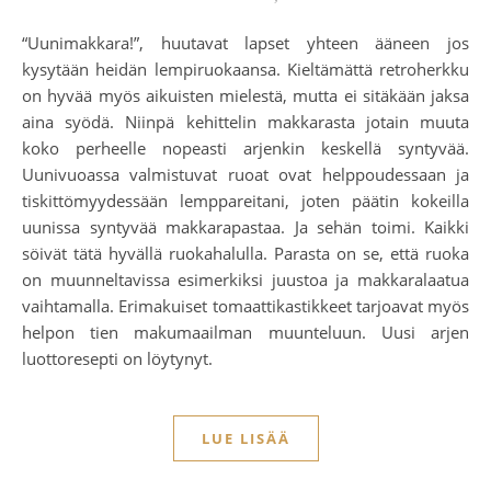
“Uunimakkara!”, huutavat lapset yhteen ääneen jos
kysytään heidän lempiruokaansa. Kieltämättä retroherkku
on hyvää myös aikuisten mielestä, mutta ei sitäkään jaksa
aina syödä. Niinpä kehittelin makkarasta jotain muuta
koko perheelle nopeasti arjenkin keskellä syntyvää.
Uunivuoassa valmistuvat ruoat ovat helppoudessaan ja
tiskittömyydessään lemppareitani, joten päätin kokeilla
uunissa syntyvää makkarapastaa. Ja sehän toimi. Kaikki
söivät tätä hyvällä ruokahalulla. Parasta on se, että ruoka
on muunneltavissa esimerkiksi juustoa ja makkaralaatua
vaihtamalla. Erimakuiset tomaattikastikkeet tarjoavat myös
helpon tien makumaailman muunteluun. Uusi arjen
luottoresepti on löytynyt.
LUE LISÄÄ