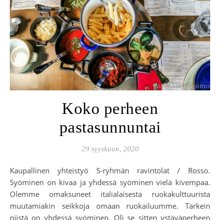
Koko perheen
pastasunnuntai
29 syyskuun, 2020
Kaupallinen yhteistyö S-ryhmän ravintolat / Rosso.
Syöminen on kivaa ja yhdessä syöminen vielä kivempaa.
Olemme omaksuneet italialaisesta ruokakulttuurista
muutamiakin seikkoja omaan ruokailuumme. Tärkein
niistä on yhdessä syöminen. Oli se sitten ystäväperheen