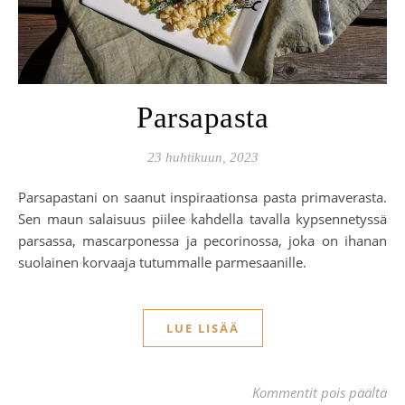
Parsapasta
23 huhtikuun, 2023
Parsapastani on saanut inspiraationsa pasta primaverasta.
Sen maun salaisuus piilee kahdella tavalla kypsennetyssä
parsassa, mascarponessa ja pecorinossa, joka on ihanan
suolainen korvaaja tutummalle parmesaanille.
LUE LISÄÄ
art
Kommentit pois päältä