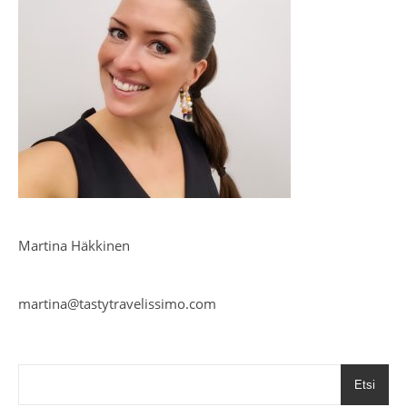
Martina Häkkinen
martina@tastytravelissimo.com
Etsi