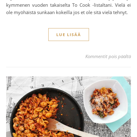
kymmenen vuoden takaiselta To Cook -listaltani. Vielä ei
ole myöhäistä sunkaan kokeilla jos et ole sitä vielä tehnyt.
LUE LISÄÄ
art
Kommentit pois päältä