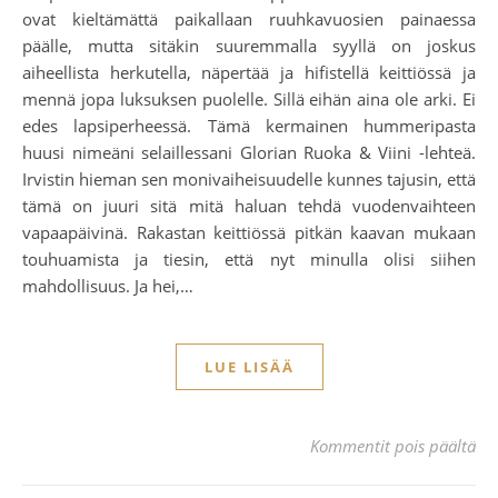
ovat kieltämättä paikallaan ruuhkavuosien painaessa
päälle, mutta sitäkin suuremmalla syyllä on joskus
aiheellista herkutella, näpertää ja hifistellä keittiössä ja
mennä jopa luksuksen puolelle. Sillä eihän aina ole arki. Ei
edes lapsiperheessä. Tämä kermainen hummeripasta
huusi nimeäni selaillessani Glorian Ruoka & Viini -lehteä.
Irvistin hieman sen monivaiheisuudelle kunnes tajusin, että
tämä on juuri sitä mitä haluan tehdä vuodenvaihteen
vapaapäivinä. Rakastan keittiössä pitkän kaavan mukaan
touhuamista ja tiesin, että nyt minulla olisi siihen
mahdollisuus. Ja hei,…
LUE LISÄÄ
ar
Kommentit pois päältä