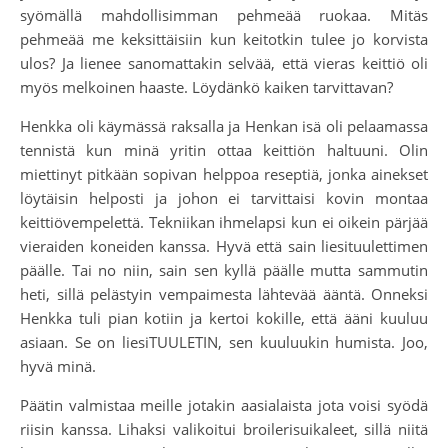
syömällä mahdollisimman pehmeää ruokaa. Mitäs
pehmeää me keksittäisiin kun keitotkin tulee jo korvista
ulos? Ja lienee sanomattakin selvää, että vieras keittiö oli
myös melkoinen haaste. Löydänkö kaiken tarvittavan?
Henkka oli käymässä raksalla ja Henkan isä oli pelaamassa
tennistä kun minä yritin ottaa keittiön haltuuni. Olin
miettinyt pitkään sopivan helppoa reseptiä, jonka ainekset
löytäisin helposti ja johon ei tarvittaisi kovin montaa
keittiövempelettä. Tekniikan ihmelapsi kun ei oikein pärjää
vieraiden koneiden kanssa. Hyvä että sain liesituulettimen
päälle. Tai no niin, sain sen kyllä päälle mutta sammutin
heti, sillä pelästyin vempaimesta lähtevää ääntä. Onneksi
Henkka tuli pian kotiin ja kertoi kokille, että ääni kuuluu
asiaan. Se on liesiTUULETIN, sen kuuluukin humista. Joo,
hyvä minä.
Päätin valmistaa meille jotakin aasialaista jota voisi syödä
riisin kanssa. Lihaksi valikoitui broilerisuikaleet, sillä niitä