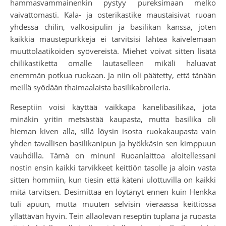
hammasvammainenkin pystyy pureksimaan melko
vaivattomasti. Kala- ja osterikastike maustaisivat ruoan
yhdessä chilin, valkosipulin ja basilikan kanssa, joten
kaikkia maustepurkkeja ei tarvitsisi lähteä kaivelemaan
muuttolaatikoiden syövereistä. Miehet voivat sitten lisätä
chilikastiketta omalle lautaselleen mikäli haluavat
enemmän potkua ruokaan. Ja niin oli päätetty, että tänään
meillä syödään thaimaalaista basilikabroileria.
Reseptiin voisi käyttää vaikkapa kanelibasilikaa, jota
minäkin yritin metsästää kaupasta, mutta basilika oli
hieman kiven alla, sillä löysin isosta ruokakaupasta vain
yhden tavallisen basilikanipun ja hyökkäsin sen kimppuun
vauhdilla. Tämä on minun! Ruoanlaittoa aloitellessani
nostin ensin kaikki tarvikkeet keittiön tasolle ja aloin vasta
sitten hommiin, kun tiesin että käteni ulottuvilla on kaikki
mitä tarvitsen. Desimittaa en löytänyt ennen kuin Henkka
tuli apuun, mutta muuten selvisin vieraassa keittiössä
yllättävän hyvin. Tein allaolevan reseptin tuplana ja ruoasta