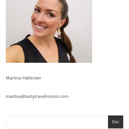
Martina Häkkinen
martina@tastytravelissimo.com
Etsi