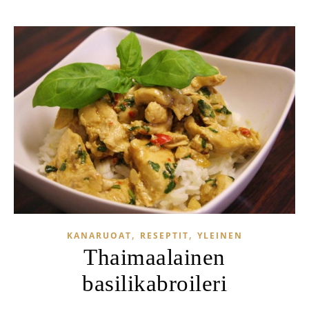
,
,
KANARUOAT
RESEPTIT
YLEINEN
Thaimaalainen
basilikabroileri