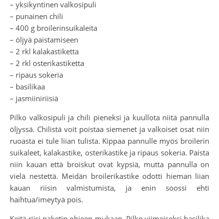
– yksikyntinen valkosipuli
– punainen chili
– 400 g broilerinsuikaleita
– öljyä paistamiseen
– 2 rkl kalakastiketta
– 2 rkl osterikastiketta
– ripaus sokeria
– basilikaa
– jasmiiniriisiä
Pilko valkosipuli ja chili pieneksi ja kuullota niitä pannulla
öljyssä. Chilistä voit poistaa siemenet ja valkoiset osat niin
ruoasta ei tule liian tulista. Kippaa pannulle myös broilerin
suikaleet, kalakastike, osterikastike ja ripaus sokeria. Paista
niin kauan että broiskut ovat kypsiä, mutta pannulla on
vielä nestettä. Meidän broilerikastike odotti hieman liian
kauan riisin valmistumista, ja enin soossi ehti
haihtua/imeytyä pois.
Keitä riisi paketin ohjeen mukaan. Pilko viimeiseksi basilika