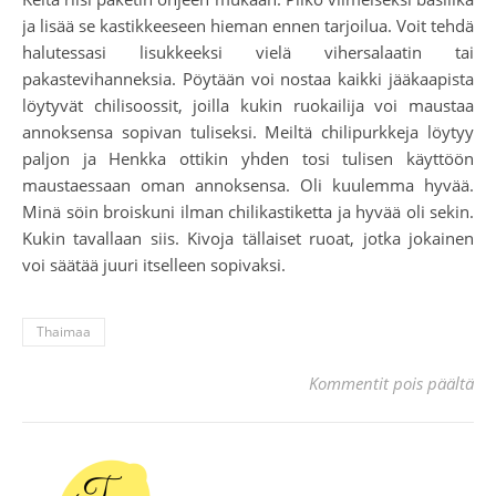
ja lisää se kastikkeeseen hieman ennen tarjoilua. Voit tehdä
halutessasi lisukkeeksi vielä vihersalaatin tai
pakastevihanneksia. Pöytään voi nostaa kaikki jääkaapista
löytyvät chilisoossit, joilla kukin ruokailija voi maustaa
annoksensa sopivan tuliseksi. Meiltä chilipurkkeja löytyy
paljon ja Henkka ottikin yhden tosi tulisen käyttöön
maustaessaan oman annoksensa. Oli kuulemma hyvää.
Minä söin broiskuni ilman chilikastiketta ja hyvää oli sekin.
Kukin tavallaan siis. Kivoja tällaiset ruoat, jotka jokainen
voi säätää juuri itselleen sopivaksi.
Thaimaa
art
Kommentit pois päältä