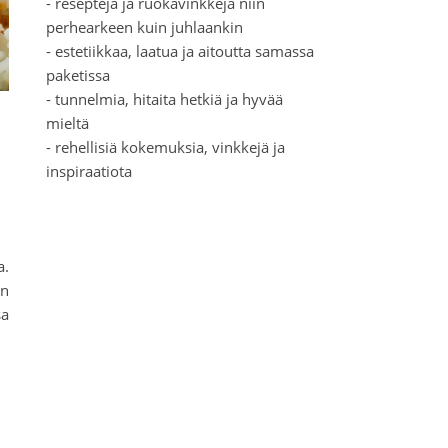
- reseptejä ja ruokavinkkejä niin
perhearkeen kuin juhlaankin
- estetiikkaa, laatua ja aitoutta samassa
paketissa
- tunnelmia, hitaita hetkiä ja hyvää
mieltä
- rehellisiä kokemuksia, vinkkejä ja
inspiraatiota
a.
en
sa