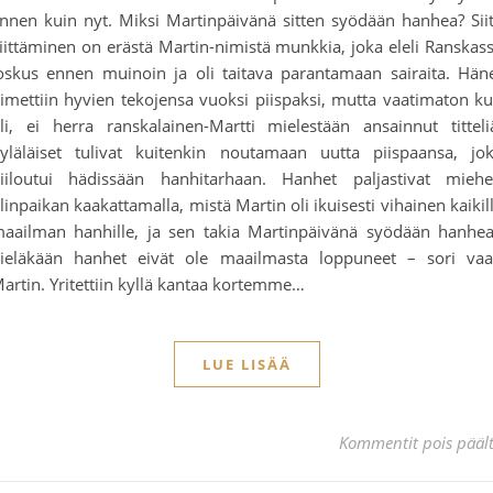
nnen kuin nyt. Miksi Martinpäivänä sitten syödään hanhea? Sii
iittäminen on erästä Martin-nimistä munkkia, joka eleli Ranskas
oskus ennen muinoin ja oli taitava parantamaan sairaita. Hän
imettiin hyvien tekojensa vuoksi piispaksi, mutta vaatimaton k
li, ei herra ranskalainen-Martti mielestään ansainnut titteli
yläläiset tulivat kuitenkin noutamaan uutta piispaansa, jo
iiloutui hädissään hanhitarhaan. Hanhet paljastivat mieh
linpaikan kaakattamalla, mistä Martin oli ikuisesti vihainen kaikil
aailman hanhille, ja sen takia Martinpäivänä syödään hanhe
ieläkään hanhet eivät ole maailmasta loppuneet – sori va
artin. Yritettiin kyllä kantaa kortemme…
LUE LISÄÄ
Kommentit pois pääl