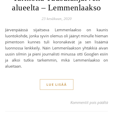
alueelta – Lemmenlaakso
23 kesäkuun, 2020
Järvenpäässä sijaitseva Lemmenlaakso on kaunis
luontokohde, jonka syvin olemus oli jäänyt minulle hieman
pimentoon kunnes tuli koronakevät ja sen lisäämä
luonnossa lenkkeily. Näin Lemmenlaakson yhtäkkiä aivan
uusin silmin ja pieni journalisti minussa otti Googlen esiin
ja alkoi tutkia tarkemmin, mikä Lemmenlaakso on
alueitaan.
LUE LISÄÄ
art
Kommentit pois päältä