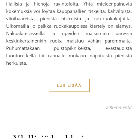
illallisia ja hienoja ravintoloita. Yhtä mieleenpainuvia
kokemuksia voi löytää kauppahallien tiskeiltä, kahviloista,
viinibaareista, pienistä bistroista ja katuruokakojuilta.
Ulkomailla jo pelkkä ruokakaupoissa kiertely on elämys.
Näköalaterasseilla ja upeiden maisemien ääressä
keskinkertainenkin ruoka maistuu vähän paremmalta.
Puhumattakaan puistopiknikeistä, evästauoista
luontoretkellä tai rannalle mukaan napatuista pienistä
herkuista.
LUE LISÄÄ
2 Kommentit