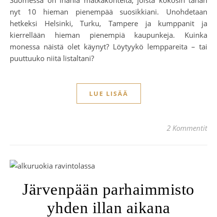
Suomessa on ihania matkakohteita, joista kokosin tähän
nyt 10 hieman pienempää suosikkiani. Unohdetaan
hetkeksi Helsinki, Turku, Tampere ja kumppanit ja
kierrellään hieman pienempiä kaupunkeja. Kuinka
monessa näistä olet käynyt? Löytyykö lemppareita – tai
puuttuuko niitä listaltani?
LUE LISÄÄ
2 Kommentit
Järvenpään parhaimmisto
yhden illan aikana