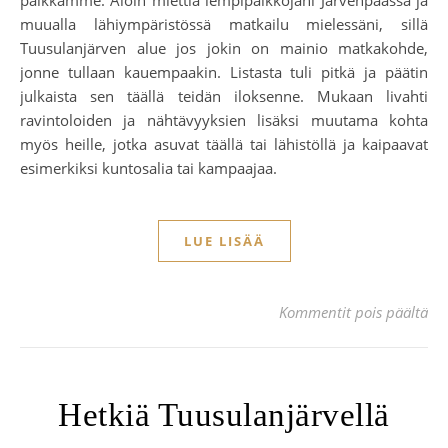
paikkamme. Aloin miettiä lempipaikkojani Järvenpäässä ja
muualla lähiympäristössä matkailu mielessäni, sillä
Tuusulanjärven alue jos jokin on mainio matkakohde,
jonne tullaan kauempaakin. Listasta tuli pitkä ja päätin
julkaista sen täällä teidän iloksenne. Mukaan livahti
ravintoloiden ja nähtävyyksien lisäksi muutama kohta
myös heille, jotka asuvat täällä tai lähistöllä ja kaipaavat
esimerkiksi kuntosalia tai kampaajaa.
LUE LISÄÄ
art
Kommentit pois päältä
Hetkiä Tuusulanjärvellä