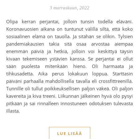
3 marraskuun, 2022
Olipa kerran perjantai, jolloin tunsin todella eläväni.
Koronavuosien aikana on tuntunut välillä siltä, että koko
sosiaalinen elämä on tauolla. Ja sitähän se olikin. Tylsien
pandemiakausien takia sitä osaa arvostaa aiempaa
enemmän päiviä ja hetkiä, jolloin voi keskittyä täysin
kivaan tekemiseen ystävien kanssa. Se perjantai ei ollut
sään puolesta mitenkään hieno. Oli harmaata ja
tihkusadetta. Aika perus lokakuun loppua. Starttasin
päiväni parhaalla mahdollisella tavalla eli crossfittreenillä.
Tunnille oli tullut poikkeuksellisen paljon väkeä. Oli paljon
kavereita ja kiva treeni. Liikunnan jälkeinen hyvä olo pysyi
pitkään ja sai rinnalleen innostuneen odotuksen tulevasta
illasta.
LUE LISÄÄ