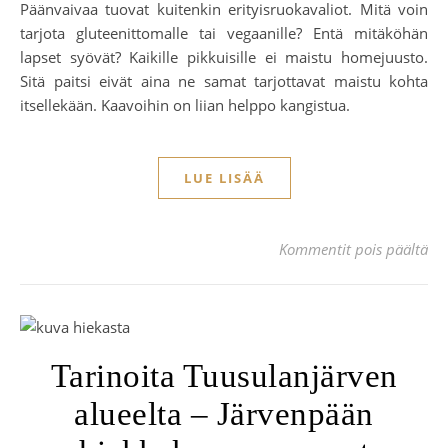
Päänvaivaa tuovat kuitenkin erityisruokavaliot. Mitä voin
tarjota gluteenittomalle tai vegaanille? Entä mitäköhän
lapset syövät? Kaikille pikkuisille ei maistu homejuusto.
Sitä paitsi eivät aina ne samat tarjottavat maistu kohta
itsellekään. Kaavoihin on liian helppo kangistua.
LUE LISÄÄ
art
Kommentit pois päältä
Tarinoita Tuusulanjärven
alueelta – Järvenpään