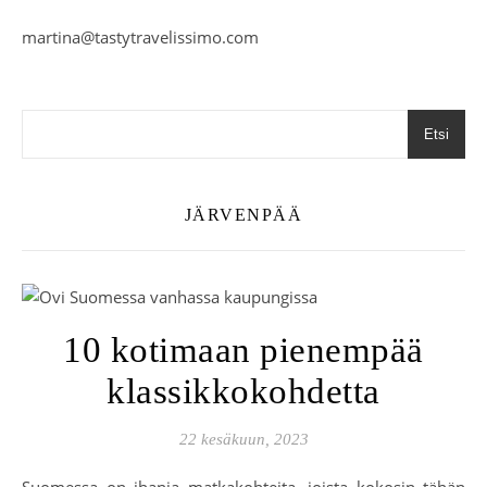
martina@tastytravelissimo.com
Etsi
JÄRVENPÄÄ
10 kotimaan pienempää
klassikkokohdetta
22 kesäkuun, 2023