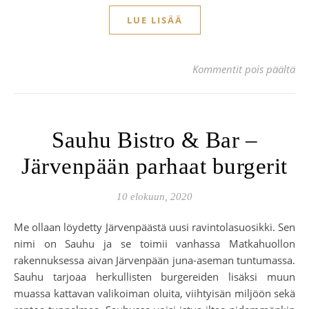
LUE LISÄÄ
art
Kommentit pois päältä
Sauhu Bistro & Bar –
Järvenpään parhaat burgerit
10 elokuun, 2020
Me ollaan löydetty Järvenpäästä uusi ravintolasuosikki. Sen
nimi on Sauhu ja se toimii vanhassa Matkahuollon
rakennuksessa aivan Järvenpään juna-aseman tuntumassa.
Sauhu tarjoaa herkullisten burgereiden lisäksi muun
muassa kattavan valikoiman oluita, viihtyisän miljöön sekä