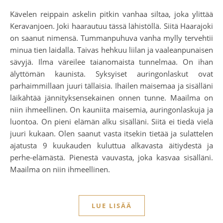
Kävelen reippain askelin pitkin vanhaa siltaa, joka ylittää
Keravanjoen. Joki haarautuu tässä lähistöllä. Siitä Haarajoki
on saanut nimensä. Tummanpuhuva vanha mylly tervehtii
minua tien laidalla. Taivas hehkuu liilan ja vaaleanpunaisen
sävyjä. Ilma väreilee taianomaista tunnelmaa. On ihan
älyttömän kaunista. Syksyiset auringonlaskut ovat
parhaimmillaan juuri tällaisia. Ihailen maisemaa ja sisälläni
läikähtää jännityksensekainen onnen tunne. Maailma on
niin ihmeellinen. On kauniita maisemia, auringonlaskuja ja
luontoa. On pieni elämän alku sisälläni. Siitä ei tiedä vielä
juuri kukaan. Olen saanut vasta itsekin tietää ja sulattelen
ajatusta 9 kuukauden kuluttua alkavasta äitiydestä ja
perhe-elämästä. Pienestä vauvasta, joka kasvaa sisälläni.
Maailma on niin ihmeellinen.
LUE LISÄÄ