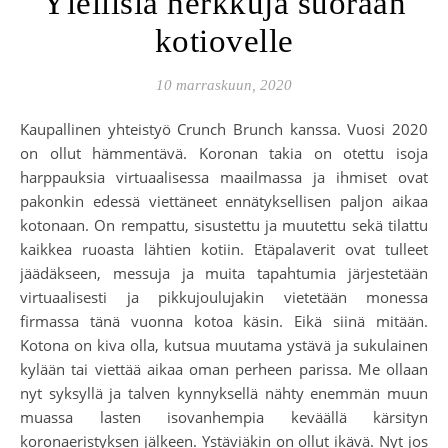
Ylellisiä herkkuja suoraan
kotiovelle
10 marraskuun, 2020
Kaupallinen yhteistyö Crunch Brunch kanssa. Vuosi 2020
on ollut hämmentävä. Koronan takia on otettu isoja
harppauksia virtuaalisessa maailmassa ja ihmiset ovat
pakonkin edessä viettäneet ennätyksellisen paljon aikaa
kotonaan. On rempattu, sisustettu ja muutettu sekä tilattu
kaikkea ruoasta lähtien kotiin. Etäpalaverit ovat tulleet
jäädäkseen, messuja ja muita tapahtumia järjestetään
virtuaalisesti ja pikkujoulujakin vietetään monessa
firmassa tänä vuonna kotoa käsin. Eikä siinä mitään.
Kotona on kiva olla, kutsua muutama ystävä ja sukulainen
kylään tai viettää aikaa oman perheen parissa. Me ollaan
nyt syksyllä ja talven kynnyksellä nähty enemmän muun
muassa lasten isovanhempia keväällä kärsityn
koronaeristyksen jälkeen. Ystäviäkin on ollut ikävä. Nyt jos