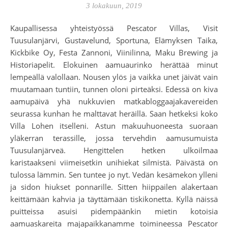
3 lokakuun, 2019
Kaupallisessa yhteistyössä Pescator Villas, Visit
Tuusulanjärvi, Gustavelund, Sportuna, Elämyksen Taika,
Kickbike Oy, Festa Zannoni, Viinilinna, Maku Brewing ja
Historiapelit. Elokuinen aamuaurinko herättää minut
lempeällä valollaan. Nousen ylös ja vaikka unet jäivät vain
muutamaan tuntiin, tunnen oloni pirteäksi. Edessä on kiva
aamupäivä yhä nukkuvien matkabloggaajakavereiden
seurassa kunhan he malttavat heräillä. Saan hetkeksi koko
Villa Lohen itselleni. Astun makuuhuoneesta suoraan
yläkerran terassille, jossa tervehdin aamusumuista
Tuusulanjärveä. Hengittelen hetken ulkoilmaa
karistaakseni viimeisetkin unihiekat silmistä. Päivästä on
tulossa lämmin. Sen tuntee jo nyt. Vedän kesämekon ylleni
ja sidon hiukset ponnarille. Sitten hiippailen alakertaan
keittämään kahvia ja täyttämään tiskikonetta. Kyllä näissä
puitteissa asuisi pidempäänkin mietin kotoisia
aamuaskareita majapaikkanamme toimineessa Pescator