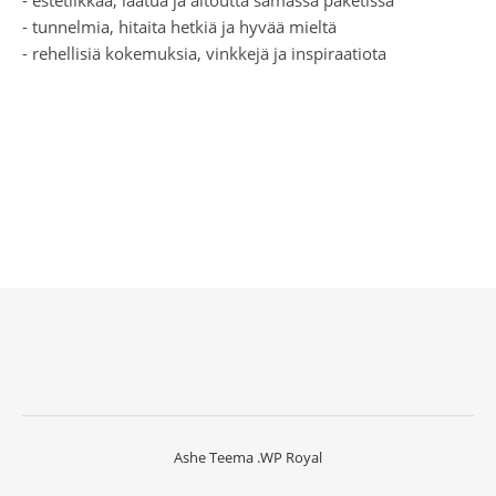
- estetiikkaa, laatua ja aitoutta samassa paketissa
- tunnelmia, hitaita hetkiä ja hyvää mieltä
- rehellisiä kokemuksia, vinkkejä ja inspiraatiota
Ashe Teema
.
WP Royal