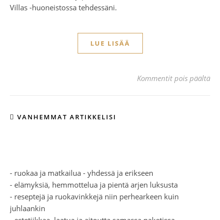
Villas -huoneistossa tehdessäni.
LUE LISÄÄ
art
Kommentit pois päältä
VANHEMMAT ARTIKKELISI
- ruokaa ja matkailua - yhdessä ja erikseen
- elämyksiä, hemmottelua ja pientä arjen luksusta
- reseptejä ja ruokavinkkejä niin perhearkeen kuin
juhlaankin