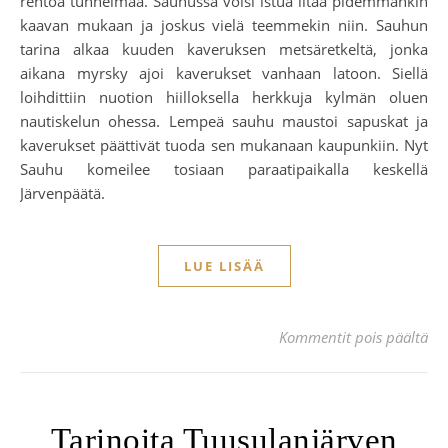
rentoa tunnelmaa. Sauhussa voisi istua iltaa pidemmänkin
kaavan mukaan ja joskus vielä teemmekin niin. Sauhun
tarina alkaa kuuden kaveruksen metsäretkeltä, jonka
aikana myrsky ajoi kaverukset vanhaan latoon. Siellä
loihdittiin nuotion hiilloksella herkkuja kylmän oluen
nautiskelun ohessa. Lempeä sauhu maustoi sapuskat ja
kaverukset päättivät tuoda sen mukanaan kaupunkiin. Nyt
Sauhu komeilee tosiaan paraatipaikalla keskellä
Järvenpäätä.
LUE LISÄÄ
art
Kommentit pois päältä
Tarinoita Tuusulanjärven