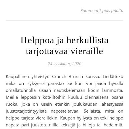
art
Kommentit pois päältä
Helppoa ja herkullista
tarjottavaa vieraille
24 syyskuun, 2020
Kaupallinen yhteistyö Crunch Brunch kanssa. Tiedättekö
mikä on syksyssä parasta? Se kun voi jäädä hyvällä
omallatunnolla sisään nautiskelemaan kodin lämmöstä.
Meillä leppoisiin koti-iltoihin kuuluu olennaisena osana
ruoka, joka on usein etenkin joulukauden lähestyessä
juustotarjotintyylistä naposteltavaa. Sellaista, mitä on
helppo tarjota vieraillekin. Kaupan hyllystä on toki helppo
napata pari juustoa, niille keksejä ja hilloja tai hedelmiä.