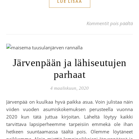
LUE LISÄÄ
art
Kommentit pois päältä
Järvenpään ja lähiseutujen
parhaat
4 maaliskuun, 2020
Järvenpää on kuulkaa hyvä paikka asua. Voin julistaa näin
viiden vuoden asumiskokemuksen perusteella vuonna
2020 kun tätä juttua kirjoitan. Läheltä löytyy kaikki
tarvittava lapsiperheemme tarpeisiin emmekä ole ihan
hetkeen suuntaamassa täältä pois. Olemme löytäneet