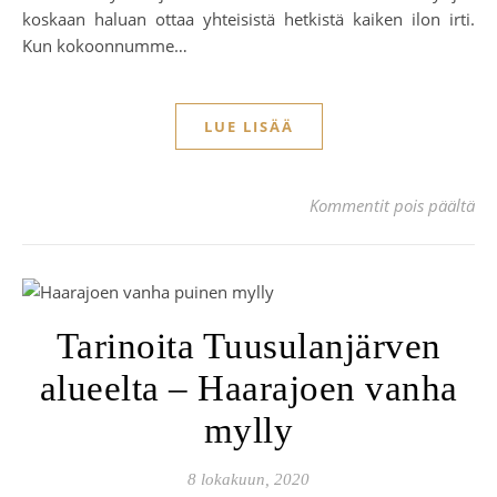
koskaan haluan ottaa yhteisistä hetkistä kaiken ilon irti.
Kun kokoonnumme…
LUE LISÄÄ
art
Kommentit pois päältä
Tarinoita Tuusulanjärven
alueelta – Haarajoen vanha
mylly
8 lokakuun, 2020