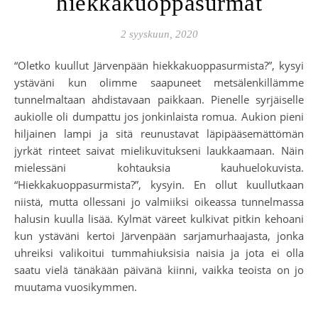
hiekkakuoppasurmat
2 syyskuun, 2020
“Oletko kuullut Järvenpään hiekkakuoppasurmista?”, kysyi
ystäväni kun olimme saapuneet metsälenkillämme
tunnelmaltaan ahdistavaan paikkaan. Pienelle syrjäiselle
aukiolle oli dumpattu jos jonkinlaista romua. Aukion pieni
hiljainen lampi ja sitä reunustavat läpipääsemättömän
jyrkät rinteet saivat mielikuvitukseni laukkaamaan. Näin
mielessäni kohtauksia kauhuelokuvista.
“Hiekkakuoppasurmista?”, kysyin. En ollut kuullutkaan
niistä, mutta ollessani jo valmiiksi oikeassa tunnelmassa
halusin kuulla lisää. Kylmät väreet kulkivat pitkin kehoani
kun ystäväni kertoi Järvenpään sarjamurhaajasta, jonka
uhreiksi valikoitui tummahiuksisia naisia ja jota ei olla
saatu vielä tänäkään päivänä kiinni, vaikka teoista on jo
muutama vuosikymmen.