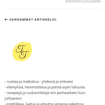
art
Kommentit pois päältä
VANHEMMAT ARTIKKELISI
- ruokaa ja matkailua - yhdessä ja erikseen
- elämyksiä, hemmottelua ja pientä arjen luksusta
- reseptejä ja ruokavinkkejä niin perhearkeen kuin
juhlaankin
- estetiikkaa, laatua ja aitoutta samassa paketissa