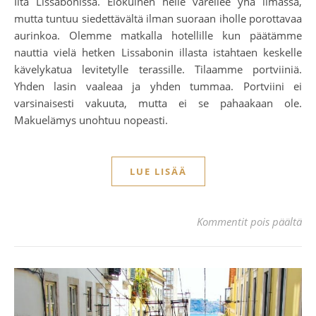
Ilta Lissabonissa. Elokuinen helle väreilee yhä ilmassa,
mutta tuntuu siedettävältä ilman suoraan iholle porottavaa
aurinkoa. Olemme matkalla hotellille kun päätämme
nauttia vielä hetken Lissabonin illasta istahtaen keskelle
kävelykatua levitetylle terassille. Tilaamme portviiniä.
Yhden lasin vaaleaa ja yhden tummaa. Portviini ei
varsinaisesti vakuuta, mutta ei se pahaakaan ole.
Makuelämys unohtuu nopeasti.
LUE LISÄÄ
art
Kommentit pois päältä