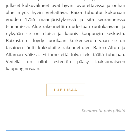
julkiset kulkuvälineet ovat hyvin tavoitettavissa ja onhan
alue myös hyvin viehättävä. Baixa tuhoutui kokonaan
vuoden 1755 maanjäristyksessä ja sitä seuranneessa
tsunamissa. Alue rakennettiin uudestaan ruutukaavaan ja
nykyään se on eloisa ja kaunis kaupungin keskusta.
Baixasta ei löydy juurikaan korkeuseroja vaan se on
tasainen läntti kukkuloille rakennettujen Bairro Alton ja
Alfaman välissä. Ei ihme että tulva teki täällä tuhojaan.
Vedellä on ollut esteetön pääsy laaksomaiseen
kaupunginosaan.
LUE LISÄÄ
art
Kommentit pois päältä