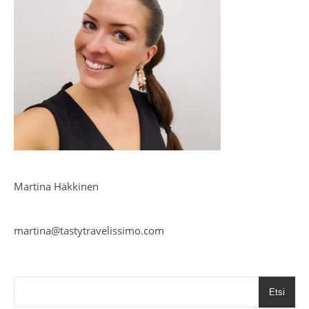
Martina Häkkinen
martina@tastytravelissimo.com
Etsi