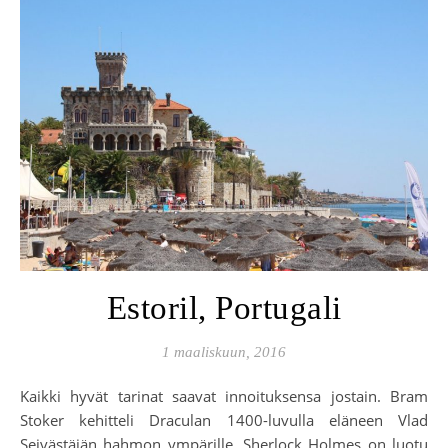
Estoril, Portugali
1 maaliskuun, 2016
Kaikki hyvät tarinat saavat innoituksensa jostain. Bram
Stoker kehitteli Draculan 1400-luvulla eläneen Vlad
Seivästäjän hahmon ympärille, Sherlock Holmes on luotu