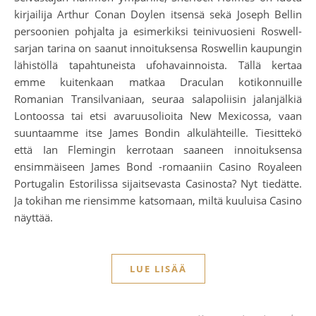
kirjailija Arthur Conan Doylen itsensä sekä Joseph Bellin
persoonien pohjalta ja esimerkiksi teinivuosieni Roswell-
sarjan tarina on saanut innoituksensa Roswellin kaupungin
lähistöllä tapahtuneista ufohavainnoista. Tällä kertaa
emme kuitenkaan matkaa Draculan kotikonnuille
Romanian Transilvaniaan, seuraa salapoliisin jalanjälkiä
Lontoossa tai etsi avaruusolioita New Mexicossa, vaan
suuntaamme itse James Bondin alkulähteille. Tiesittekö
että Ian Flemingin kerrotaan saaneen innoituksensa
ensimmäiseen James Bond -romaaniin Casino Royaleen
Portugalin Estorilissa sijaitsevasta Casinosta? Nyt tiedätte.
Ja tokihan me riensimme katsomaan, miltä kuuluisa Casino
näyttää.
LUE LISÄÄ