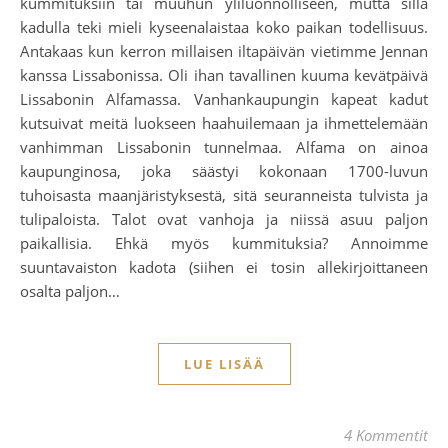
kummituksiin tai muuhun yliluonnolliseen, mutta sillä
kadulla teki mieli kyseenalaistaa koko paikan todellisuus.
Antakaas kun kerron millaisen iltapäivän vietimme Jennan
kanssa Lissabonissa. Oli ihan tavallinen kuuma kevätpäivä
Lissabonin Alfamassa. Vanhankaupungin kapeat kadut
kutsuivat meitä luokseen haahuilemaan ja ihmettelemään
vanhimman Lissabonin tunnelmaa. Alfama on ainoa
kaupunginosa, joka säästyi kokonaan 1700-luvun
tuhoisasta maanjäristyksestä, sitä seuranneista tulvista ja
tulipaloista. Talot ovat vanhoja ja niissä asuu paljon
paikallisia. Ehkä myös kummituksia? Annoimme
suuntavaiston kadota (siihen ei tosin allekirjoittaneen
osalta paljon…
LUE LISÄÄ
4 Kommentit