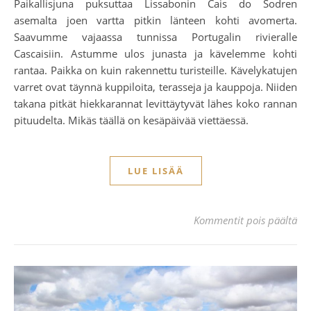
Paikallisjuna puksuttaa Lissabonin Cais do Sodren
asemalta joen vartta pitkin länteen kohti avomerta.
Saavumme vajaassa tunnissa Portugalin rivieralle
Cascaisiin. Astumme ulos junasta ja kävelemme kohti
rantaa. Paikka on kuin rakennettu turisteille. Kävelykatujen
varret ovat täynnä kuppiloita, terasseja ja kauppoja. Niiden
takana pitkät hiekkarannat levittäytyvät lähes koko rannan
pituudelta. Mikäs täällä on kesäpäivää viettäessä.
LUE LISÄÄ
art
Kommentit pois päältä