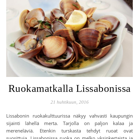
Ruokamatkalla Lissabonissa
21 huhtikuun, 2016
Lissabonin ruokakulttuurissa näkyy vahvasti kaupungin
sijainti lähellä merta. Tarjolla on paljon kalaa ja
mereneläviä. Etenkin turskasta tehdyt ruoat ovat
suosittuja. Lissabonissa ruoka on melko yksinkertaista ja