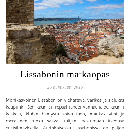
Lissabonin matkaopas
25 huhtikuun, 2016
Monikasvoinen Lissabon on viehättävä, värikäs ja sielukas
kaupunki. Sen kauniisti repsahtaneet vanhat talot, kauniit
kaakelit, klubin hämystä soiva fado, maukas viini ja
merellinen ruoka saavat tulijan ihastumaan itseensä
ensisilmäyksellä. Aurinkoisessa Lissabonissa on paljon