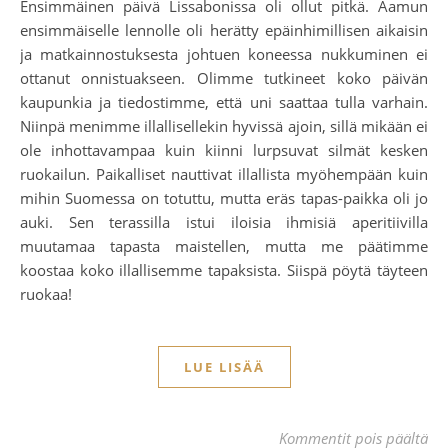
Ensimmäinen päivä Lissabonissa oli ollut pitkä. Aamun
ensimmäiselle lennolle oli herätty epäinhimillisen aikaisin
ja matkainnostuksesta johtuen koneessa nukkuminen ei
ottanut onnistuakseen. Olimme tutkineet koko päivän
kaupunkia ja tiedostimme, että uni saattaa tulla varhain.
Niinpä menimme illallisellekin hyvissä ajoin, sillä mikään ei
ole inhottavampaa kuin kiinni lurpsuvat silmät kesken
ruokailun. Paikalliset nauttivat illallista myöhempään kuin
mihin Suomessa on totuttu, mutta eräs tapas-paikka oli jo
auki. Sen terassilla istui iloisia ihmisiä aperitiivilla
muutamaa tapasta maistellen, mutta me päätimme
koostaa koko illallisemme tapaksista. Siispä pöytä täyteen
ruokaa!
LUE LISÄÄ
art
Kommentit pois päältä