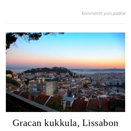
art
Kommentit pois päältä
Gracan kukkula, Lissabon