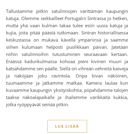
Tallustamme pitkin satulinnojen värittämän kaupungin
katuja. Olemme seikkailleet Portugalin Sintrassa jo hetken,
mutta yhä vaan kulman takaa tulee esiin uusia katuja ja
kujia, joita pitää päästä tutkimaan. Sintran historiallisessa
keskustassa on mukava kävellä ympäriinsä ja saamme
siihen kulumaan helposti puolikkaan päivän. Jätetään
niihin satulinnoihin tutustuminen seuraavaan kertaan.
Eräässä kadunkulmassa kohoaa pieni kivinen muuri ja
katsahdamme sen päälle. Siellä on vihreän vehreitä kasveja
ja näköjään joku ravintola. Onpa kivan näköinen,
tuumaamme ja jatkamme matkaa. Kamera laulaa kun
kuvaamme kaupungin yksityiskohtia, piipahdamme talojen
taakse näköalapaikalle ja ihailemme värikkäitä kukkia,
jotka ryöppyävät seinää pitkin.
LUE LISÄÄ