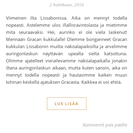
2 huhtikuun, 2016
Viimeinen ilta Lissabonissa. Aika on mennyt todella
nopeasti. Astelemme ulos illallisravintolasta ja mietimme
mitä seuraavaksi. Hei, aurinko ei ole vielä laskenut!
Mennään Gracan kukkulalle! Olemme bonganneet Gracan
kukkulan Lissabonin muilta näköalapaikoilta ja arvelimme
auringonlaskun näyttävän upealta sieltä katsottuna.
Olimme ajatelleet vierailevamme näköalapaikalla jonakin
iltana auringonlaskun aikaan, mutta kuten sanoin, aika on
mennyt todella nopeasti ja hautasimme kaiken muun
tohinan keskellä ajatuksen Gracasta. Kaikkea ei voi ehtiä.
LUE LISÄÄ
art
Kommentit pois päältä