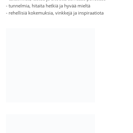
- tunnelmia, hitaita hetkiä ja hyvää mieltä
- rehellisiä kokemuksia, vinkkejä ja inspiraatiota
Ashe Teema
.
WP Royal