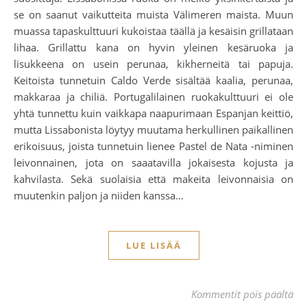
se on saanut vaikutteita muista Välimeren maista. Muun
muassa tapaskulttuuri kukoistaa täällä ja kesäisin grillataan
lihaa. Grillattu kana on hyvin yleinen kesäruoka ja
lisukkeena on usein perunaa, kikherneitä tai papuja.
Keitoista tunnetuin Caldo Verde sisältää kaalia, perunaa,
makkaraa ja chiliä. Portugalilainen ruokakulttuuri ei ole
yhtä tunnettu kuin vaikkapa naapurimaan Espanjan keittiö,
mutta Lissabonista löytyy muutama herkullinen paikallinen
erikoisuus, joista tunnetuin lienee Pastel de Nata -niminen
leivonnainen, jota on saaatavilla jokaisesta kojusta ja
kahvilasta. Sekä suolaisia että makeita leivonnaisia on
muutenkin paljon ja niiden kanssa…
LUE LISÄÄ
art
Kommentit pois päältä