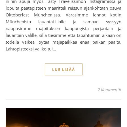
niihin apuja myös Tasty Travelissimon Instagramissa ja
lopulta päätepisteen määritteli reissun ajankohtaan osuva
Oktoberfest Münchenissa. Varasimme lennot kotiin
Münchenista lauantai-illalle ja samaan syssyyn
nappasimme majoituksen kaupungista perjantain ja
lauantain välille, sillä tiesimme että tapahtuman aikaan on
todella vaikea löytää majapaikkaa enää paikan päältä.
Lähtöpisteeksi valikoitui…
LUE LISÄÄ
2 Kommentit