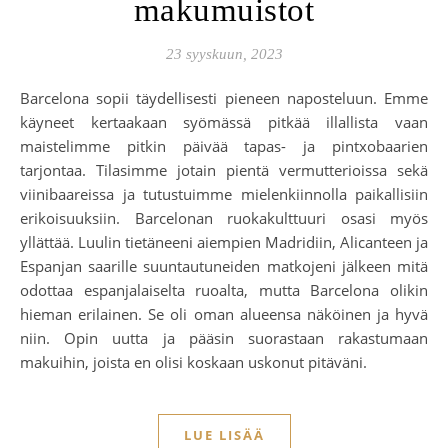
makumuistot
23 syyskuun, 2023
Barcelona sopii täydellisesti pieneen naposteluun. Emme
käyneet kertaakaan syömässä pitkää illallista vaan
maistelimme pitkin päivää tapas- ja pintxobaarien
tarjontaa. Tilasimme jotain pientä vermutterioissa sekä
viinibaareissa ja tutustuimme mielenkiinnolla paikallisiin
erikoisuuksiin. Barcelonan ruokakulttuuri osasi myös
yllättää. Luulin tietäneeni aiempien Madridiin, Alicanteen ja
Espanjan saarille suuntautuneiden matkojeni jälkeen mitä
odottaa espanjalaiselta ruoalta, mutta Barcelona olikin
hieman erilainen. Se oli oman alueensa näköinen ja hyvä
niin. Opin uutta ja pääsin suorastaan rakastumaan
makuihin, joista en olisi koskaan uskonut pitäväni.
LUE LISÄÄ