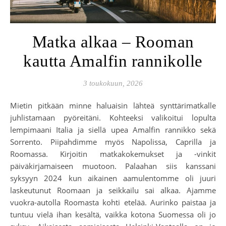
Matka alkaa – Rooman
kautta Amalfin rannikolle
3 toukokuun, 2026
Mietin pitkään minne haluaisin lähteä synttärimatkalle
juhlistamaan pyöreitäni. Kohteeksi valikoitui lopulta
lempimaani Italia ja siellä upea Amalfin rannikko sekä
Sorrento. Piipahdimme myös Napolissa, Caprilla ja
Roomassa. Kirjoitin matkakokemukset ja -vinkit
päiväkirjamaiseen muotoon. Palaahan siis kanssani
syksyyn 2024 kun aikainen aamulentomme oli juuri
laskeutunut Roomaan ja seikkailu sai alkaa. Ajamme
vuokra-autolla Roomasta kohti etelää. Aurinko paistaa ja
tuntuu vielä ihan kesältä, vaikka kotona Suomessa oli jo