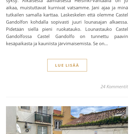
syksy. Aikaisesta aamiaisesta Helsinki-Vantaalla on jo
aikaa, muistuttavat kurnivat vatsamme. Jani ajaa ja minä
tutkailen samalla karttaa. Laskeskelen että olemme Castel
Gandolfon kohdalla sopivasti juuri lounasajan alkaessa.
Pidetään siellä pieni ruokatauko. Lounastauko Castel
Gandolfossa Castel Gandolfo on tunnettu paavin
kesäpaikasta ja kauniista järvimaisemista. Se on…
LUE LISÄÄ
24 Kommentit