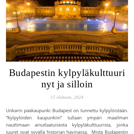
Budapestin kylpyläkulttuuri
nyt ja silloin
15 elokuun, 2024
Unkarin pääkaupunki Budapest on tunnettu kylpylöistään.
“Kylpylöiden kaupunkiin” tullaan ympäri maailman
nauttimaan ainutlaatuisesta kylpyläkulttuurista, jonka
juuret ovat syvällä historian havinassa. Mistä Budapestin