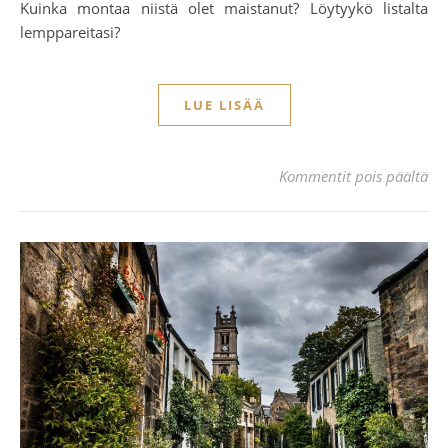
Kuinka montaa niistä olet maistanut? Löytyykö listalta
lemppareitasi?
LUE LISÄÄ
art
Kommentit pois päältä