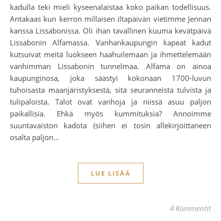
kadulla teki mieli kyseenalaistaa koko paikan todellisuus.
Antakaas kun kerron millaisen iltapäivän vietimme Jennan
kanssa Lissabonissa. Oli ihan tavallinen kuuma kevätpäivä
Lissabonin Alfamassa. Vanhankaupungin kapeat kadut
kutsuivat meitä luokseen haahuilemaan ja ihmettelemään
vanhimman Lissabonin tunnelmaa. Alfama on ainoa
kaupunginosa, joka säästyi kokonaan 1700-luvun
tuhoisasta maanjäristyksestä, sitä seuranneista tulvista ja
tulipaloista. Talot ovat vanhoja ja niissä asuu paljon
paikallisia. Ehkä myös kummituksia? Annoimme
suuntavaiston kadota (siihen ei tosin allekirjoittaneen
osalta paljon…
LUE LISÄÄ
4 Kommentit