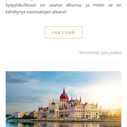
kylpyläkulttuuri on saanut alkunsa, ja miten se on
kehittynyt vuosisatojen aikana?
LUE LISÄÄ
art
Kommentit pois päältä