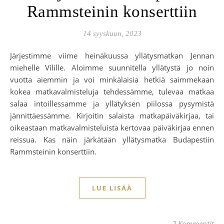
Rammsteinin konserttiin
14 syyskuun, 2023
Järjestimme viime heinäkuussa yllätysmatkan Jennan
miehelle Vilille. Aloimme suunnitella yllätystä jo noin
vuotta aiemmin ja voi minkälaisia hetkiä saimmekaan
kokea matkavalmisteluja tehdessämme, tulevaa matkaa
salaa intoillessamme ja yllätyksen piilossa pysymistä
jännittäessämme. Kirjoitin salaista matkapäiväkirjaa, tai
oikeastaan matkavalmisteluista kertovaa päiväkirjaa ennen
reissua. Kas näin järkätään yllätysmatka Budapestiin
Rammsteinin konserttiin.
LUE LISÄÄ
2 Kommentit