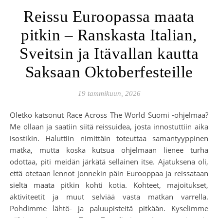
Reissu Euroopassa maata
pitkin – Ranskasta Italian,
Sveitsin ja Itävallan kautta
Saksaan Oktoberfesteille
19 tammikuun, 2026
Oletko katsonut Race Across The World Suomi -ohjelmaa?
Me ollaan ja saatiin siitä reissuidea, josta innostuttiin aika
isostikin. Haluttiin nimittäin toteuttaa samantyyppinen
matka, mutta koska kutsua ohjelmaan lienee turha
odottaa, piti meidän järkätä sellainen itse. Ajatuksena oli,
että otetaan lennot jonnekin päin Eurooppaa ja reissataan
sieltä maata pitkin kohti kotia. Kohteet, majoitukset,
aktiviteetit ja muut selviää vasta matkan varrella.
Pohdimme lähtö- ja paluupisteitä pitkään. Kyselimme