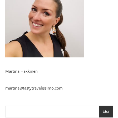
Martina Häkkinen
martina@tastytravelissimo.com
Etsi