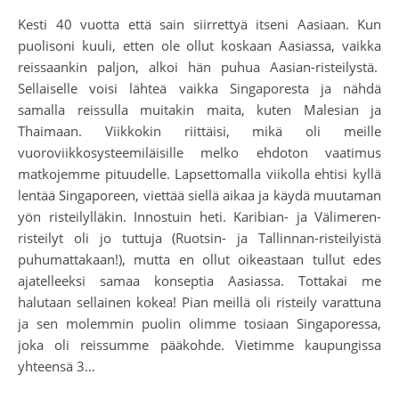
Kesti 40 vuotta että sain siirrettyä itseni Aasiaan. Kun
puolisoni kuuli, etten ole ollut koskaan Aasiassa, vaikka
reissaankin paljon, alkoi hän puhua Aasian-risteilystä.
Sellaiselle voisi lähteä vaikka Singaporesta ja nähdä
samalla reissulla muitakin maita, kuten Malesian ja
Thaimaan. Viikkokin riittäisi, mikä oli meille
vuoroviikkosysteemiläisille melko ehdoton vaatimus
matkojemme pituudelle. Lapsettomalla viikolla ehtisi kyllä
lentää Singaporeen, viettää siellä aikaa ja käydä muutaman
yön risteilylläkin. Innostuin heti. Karibian- ja Välimeren-
risteilyt oli jo tuttuja (Ruotsin- ja Tallinnan-risteilyistä
puhumattakaan!), mutta en ollut oikeastaan tullut edes
ajatelleeksi samaa konseptia Aasiassa. Tottakai me
halutaan sellainen kokea! Pian meillä oli risteily varattuna
ja sen molemmin puolin olimme tosiaan Singaporessa,
joka oli reissumme pääkohde. Vietimme kaupungissa
yhteensä 3…