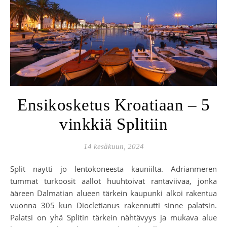
Ensikosketus Kroatiaan – 5
vinkkiä Splitiin
14 kesäkuun, 2024
Split näytti jo lentokoneesta kauniilta. Adrianmeren
tummat turkoosit aallot huuhtoivat rantaviivaa, jonka
ääreen Dalmatian alueen tärkein kaupunki alkoi rakentua
vuonna 305 kun Diocletianus rakennutti sinne palatsin.
Palatsi on yhä Splitin tärkein nähtävyys ja mukava alue