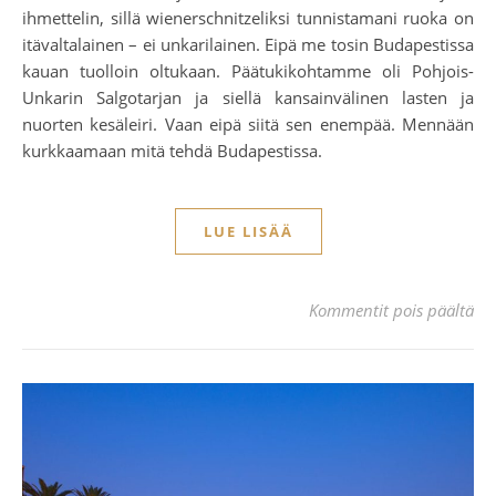
ihmettelin, sillä wienerschnitzeliksi tunnistamani ruoka on
itävaltalainen – ei unkarilainen. Eipä me tosin Budapestissa
kauan tuolloin oltukaan. Päätukikohtamme oli Pohjois-
Unkarin Salgotarjan ja siellä kansainvälinen lasten ja
nuorten kesäleiri. Vaan eipä siitä sen enempää. Mennään
kurkkaamaan mitä tehdä Budapestissa.
LUE LISÄÄ
art
Kommentit pois päältä