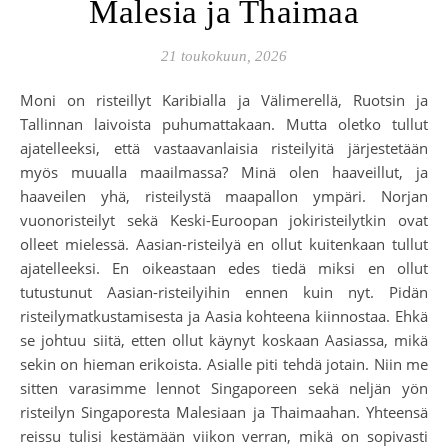
Malesia ja Thaimaa
21 toukokuun, 2026
Moni on risteillyt Karibialla ja Välimerellä, Ruotsin ja
Tallinnan laivoista puhumattakaan. Mutta oletko tullut
ajatelleeksi, että vastaavanlaisia risteilyitä järjestetään
myös muualla maailmassa? Minä olen haaveillut, ja
haaveilen yhä, risteilystä maapallon ympäri. Norjan
vuonoristeilyt sekä Keski-Euroopan jokiristeilytkin ovat
olleet mielessä. Aasian-risteilyä en ollut kuitenkaan tullut
ajatelleeksi. En oikeastaan edes tiedä miksi en ollut
tutustunut Aasian-risteilyihin ennen kuin nyt. Pidän
risteilymatkustamisesta ja Aasia kohteena kiinnostaa. Ehkä
se johtuu siitä, etten ollut käynyt koskaan Aasiassa, mikä
sekin on hieman erikoista. Asialle piti tehdä jotain. Niin me
sitten varasimme lennot Singaporeen sekä neljän yön
risteilyn Singaporesta Malesiaan ja Thaimaahan. Yhteensä
reissu tulisi kestämään viikon verran, mikä on sopivasti