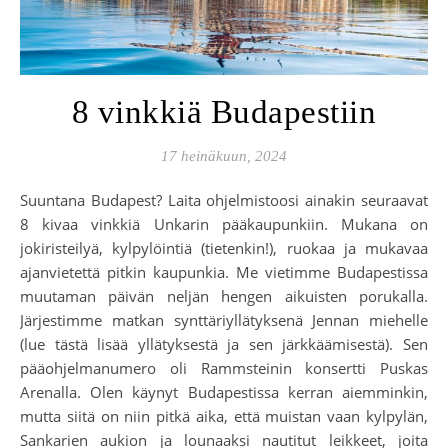
8 vinkkiä Budapestiin
17 heinäkuun, 2024
Suuntana Budapest? Laita ohjelmistoosi ainakin seuraavat
8 kivaa vinkkiä Unkarin pääkaupunkiin. Mukana on
jokiristeilyä, kylpylöintiä (tietenkin!), ruokaa ja mukavaa
ajanvietettä pitkin kaupunkia. Me vietimme Budapestissa
muutaman päivän neljän hengen aikuisten porukalla.
Järjestimme matkan synttäriyllätyksenä Jennan miehelle
(lue tästä lisää yllätyksestä ja sen järkkäämisestä). Sen
pääohjelmanumero oli Rammsteinin konsertti Puskas
Arenalla. Olen käynyt Budapestissa kerran aiemminkin,
mutta siitä on niin pitkä aika, että muistan vaan kylpylän,
Sankarien aukion ja lounaaksi nautitut leikkeet, joita