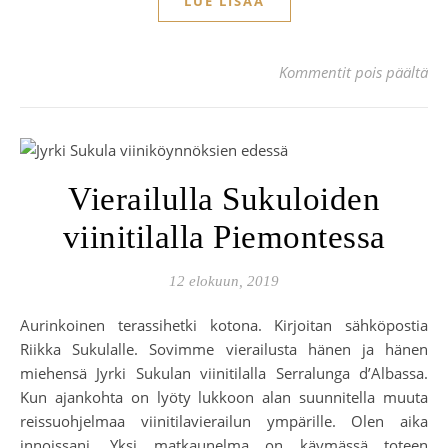
LUE LISÄÄ
art
Kommentit pois päältä
Vierailulla Sukuloiden
viinitilalla Piemontessa
12 elokuun, 2019
Aurinkoinen terassihetki kotona. Kirjoitan sähköpostia
Riikka Sukulalle. Sovimme vierailusta hänen ja hänen
miehensä Jyrki Sukulan viinitilalla Serralunga d’Albassa.
Kun ajankohta on lyöty lukkoon alan suunnitella muuta
reissuohjelmaa viinitilavierailun ympärille. Olen aika
innoissani. Yksi matkaunelma on käymässä toteen