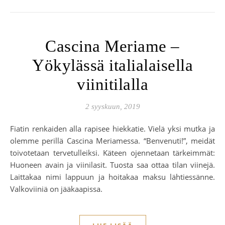
Cascina Meriame –
Yökylässä italialaisella
viinitilalla
2 syyskuun, 2019
Fiatin renkaiden alla rapisee hiekkatie. Vielä yksi mutka ja
olemme perillä Cascina Meriamessa. “Benvenuti!”, meidät
toivotetaan tervetulleiksi. Käteen ojennetaan tärkeimmät:
Huoneen avain ja viinilasit. Tuosta saa ottaa tilan viinejä.
Laittakaa nimi lappuun ja hoitakaa maksu lähtiessänne.
Valkoviiniä on jääkaapissa.