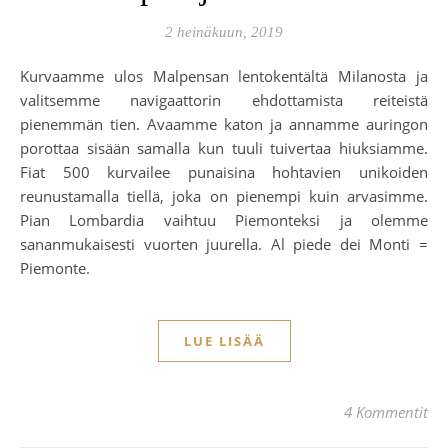
2 heinäkuun, 2019
Kurvaamme ulos Malpensan lentokentältä Milanosta ja
valitsemme navigaattorin ehdottamista reiteistä
pienemmän tien. Avaamme katon ja annamme auringon
porottaa sisään samalla kun tuuli tuivertaa hiuksiamme.
Fiat 500 kurvailee punaisina hohtavien unikoiden
reunustamalla tiellä, joka on pienempi kuin arvasimme.
Pian Lombardia vaihtuu Piemonteksi ja olemme
sananmukaisesti vuorten juurella. Al piede dei Monti =
Piemonte.
LUE LISÄÄ
4 Kommentit