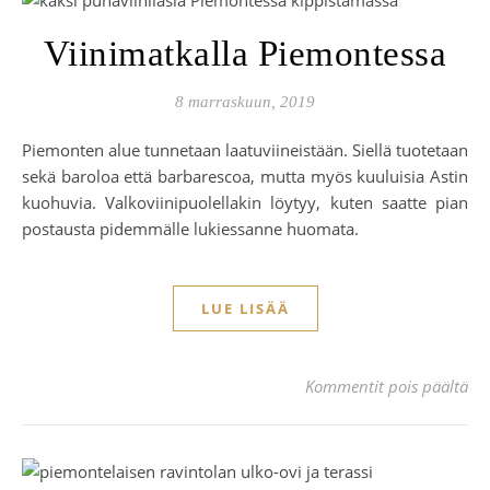
Viinimatkalla Piemontessa
8 marraskuun, 2019
Piemonten alue tunnetaan laatuviineistään. Siellä tuotetaan
sekä baroloa että barbarescoa, mutta myös kuuluisia Astin
kuohuvia. Valkoviinipuolellakin löytyy, kuten saatte pian
postausta pidemmälle lukiessanne huomata.
LUE LISÄÄ
art
Kommentit pois päältä