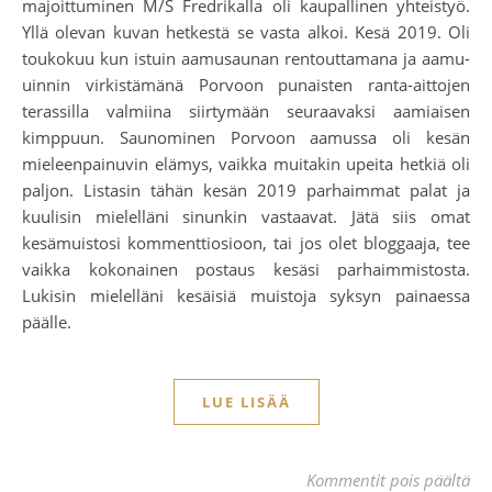
majoittuminen M/S Fredrikalla oli kaupallinen yhteistyö.
Yllä olevan kuvan hetkestä se vasta alkoi. Kesä 2019. Oli
toukokuu kun istuin aamusaunan rentouttamana ja aamu-
uinnin virkistämänä Porvoon punaisten ranta-aittojen
terassilla valmiina siirtymään seuraavaksi aamiaisen
kimppuun. Saunominen Porvoon aamussa oli kesän
mieleenpainuvin elämys, vaikka muitakin upeita hetkiä oli
paljon. Listasin tähän kesän 2019 parhaimmat palat ja
kuulisin mielelläni sinunkin vastaavat. Jätä siis omat
kesämuistosi kommenttiosioon, tai jos olet bloggaaja, tee
vaikka kokonainen postaus kesäsi parhaimmistosta.
Lukisin mielelläni kesäisiä muistoja syksyn painaessa
päälle.
LUE LISÄÄ
art
Kommentit pois päältä