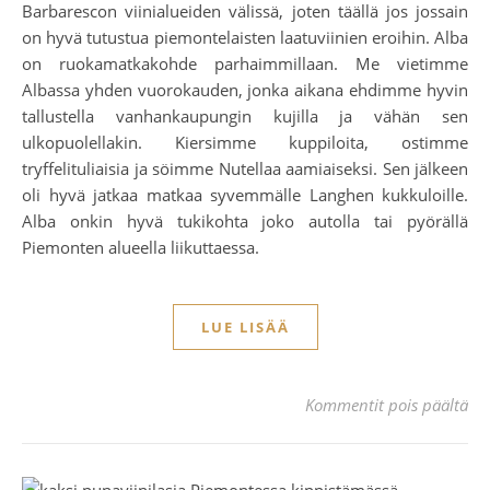
Barbarescon viinialueiden välissä, joten täällä jos jossain
on hyvä tutustua piemontelaisten laatuviinien eroihin. Alba
on ruokamatkakohde parhaimmillaan. Me vietimme
Albassa yhden vuorokauden, jonka aikana ehdimme hyvin
tallustella vanhankaupungin kujilla ja vähän sen
ulkopuolellakin. Kiersimme kuppiloita, ostimme
tryffelituliaisia ja söimme Nutellaa aamiaiseksi. Sen jälkeen
oli hyvä jatkaa matkaa syvemmälle Langhen kukkuloille.
Alba onkin hyvä tukikohta joko autolla tai pyörällä
Piemonten alueella liikuttaessa.
LUE LISÄÄ
art
Kommentit pois päältä