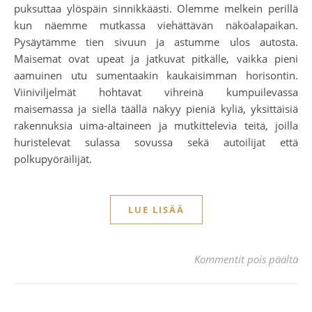
puksuttaa ylöspäin sinnikkäästi. Olemme melkein perillä
kun näemme mutkassa viehättävän näköalapaikan.
Pysäytämme tien sivuun ja astumme ulos autosta.
Maisemat ovat upeat ja jatkuvat pitkälle, vaikka pieni
aamuinen utu sumentaakin kaukaisimman horisontin.
Viiniviljelmät hohtavat vihreinä kumpuilevassa
maisemassa ja siellä täällä näkyy pieniä kyliä, yksittäisiä
rakennuksia uima-altaineen ja mutkittelevia teitä, joilla
huristelevat sulassa sovussa sekä autoilijat että
polkupyöräilijät.
LUE LISÄÄ
art
Kommentit pois päältä