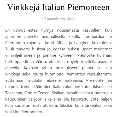
Vinkkejä Italian Piemonteen
13 tammikuun, 2020
En voinut estää hymyä nousemasta kasvoilleni kun
ajoimme pienellä avomallisella Fiatilla Lombardian ja
Piemonten rajan yli kohti Albaa ja Langhen kukkuloita.
Tuuli tuiversi hiuksia ja edessä aukesi upeat maisemat
viiniviljelmineen ja pienine kylineen. Piemonte hurmasi
heti jopa siinä määrin, että voisin hyvin kuvitella asuvani
alueella. Kokosin tähän postaukseen pieniä ja isoja
vinkkejä sekä muita huomioita Piemonten reissultamme
auttamaan muitakin alueelle matkaavia. Piemonte jää
helposti trendikkäämpien Italian alueiden kuten ikisuosikki
Toscanan, Cinque Terren, Sisilian, Amalfin sekä tunnettujen
kaupunkien varjoon eikä siitä ole kirjoitettu yhtä paljon
kuin suositummista alueista. Siksikin koin tärkeäksi jakaa
vinkkini Piemonteen.