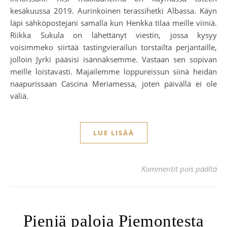
kesäkuussa 2019. Aurinkoinen terassihetki Albassa. Käyn
läpi sähköpostejani samalla kun Henkka tilaa meille viiniä.
Riikka Sukula on lähettänyt viestin, jossa kysyy
voisimmeko siirtää tastingvierailun torstailta perjantaille,
jolloin Jyrki pääsisi isännäksemme. Vastaan sen sopivan
meille loistavasti. Majailemme loppureissun siinä heidän
naapurissaan Cascina Meriamessa, joten päivällä ei ole
väliä.
LUE LISÄÄ
art
Kommentit pois päältä
Pieniä paloja Piemontesta