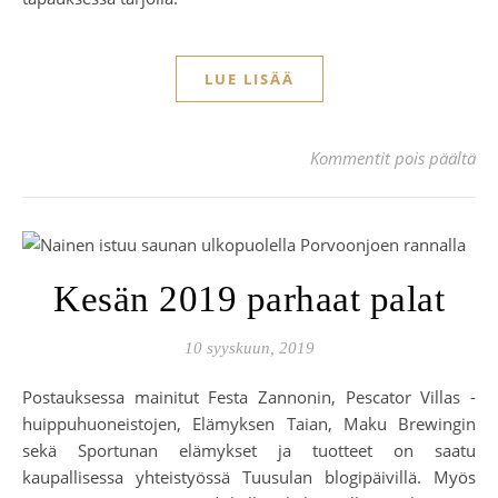
LUE LISÄÄ
art
Kommentit pois päältä
Kesän 2019 parhaat palat
10 syyskuun, 2019
Postauksessa mainitut Festa Zannonin, Pescator Villas -
huippuhuoneistojen, Elämyksen Taian, Maku Brewingin
sekä Sportunan elämykset ja tuotteet on saatu
kaupallisessa yhteistyössä Tuusulan blogipäivillä. Myös