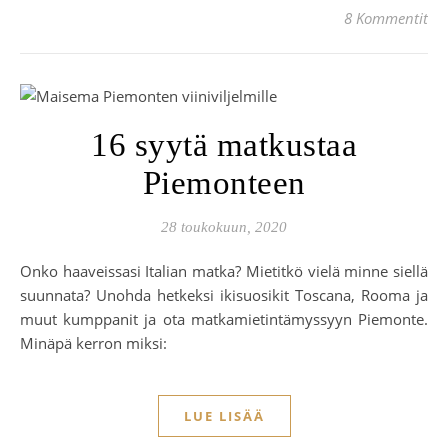
8 Kommentit
16 syytä matkustaa
Piemonteen
28 toukokuun, 2020
Onko haaveissasi Italian matka? Mietitkö vielä minne siellä
suunnata? Unohda hetkeksi ikisuosikit Toscana, Rooma ja
muut kumppanit ja ota matkamietintämyssyyn Piemonte.
Minäpä kerron miksi:
LUE LISÄÄ