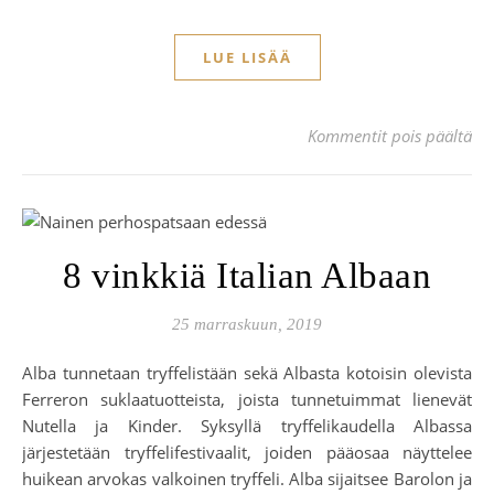
LUE LISÄÄ
art
Kommentit pois päältä
8 vinkkiä Italian Albaan
25 marraskuun, 2019
Alba tunnetaan tryffelistään sekä Albasta kotoisin olevista
Ferreron suklaatuotteista, joista tunnetuimmat lienevät
Nutella ja Kinder. Syksyllä tryffelikaudella Albassa
järjestetään tryffelifestivaalit, joiden pääosaa näyttelee
huikean arvokas valkoinen tryffeli. Alba sijaitsee Barolon ja