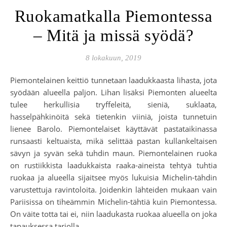
Ruokamatkalla Piemontessa
– Mitä ja missä syödä?
8 lokakuun, 2019
Piemontelainen keittiö tunnetaan laadukkaasta lihasta, jota
syödään alueella paljon. Lihan lisäksi Piemonten alueelta
tulee herkullisia tryffeleitä, sieniä, suklaata,
hasselpähkinöitä sekä tietenkin viiniä, joista tunnetuin
lienee Barolo. Piemontelaiset käyttävät pastataikinassa
runsaasti keltuaista, mikä selittää pastan kullankeltaisen
sävyn ja syvän sekä tuhdin maun. Piemontelainen ruoka
on rustiikkista laadukkaista raaka-aineista tehtyä tuhtia
ruokaa ja alueella sijaitsee myös lukuisia Michelin-tähdin
varustettuja ravintoloita. Joidenkin lähteiden mukaan vain
Pariisissa on tiheämmin Michelin-tähtiä kuin Piemontessa.
On väite totta tai ei, niin laadukasta ruokaa alueella on joka
tapauksessa tarjolla.