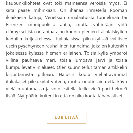
kaupunkikohteet ovat toki maineensa veroisia myös. Ei
siitä pääse mihinkään. On ihanaa ihmetellä Rooman
ikiaikaisia katuja, Venetsian omalaatuista tunnelmaa tai
Firenzen monipuolista antia, mutta vähintään yhtä
elämyksellistä on antaa ajan kadota pienien italialaiskylien
kaduilla kuljeskellessa. Italialaisissa pikkukylissä vallitsee
usein pysähtyneen rauhallinen tunnelma, joka on kuitenkin
jokaisessa kylässä hieman erilainen. Toisia kyliä ympäröi
villinä pauhaava meri, toisia lumoava järvi ja toisia
kumpuilevat viinialueet. Olen suunnitellut tämän artikkelin
kirjoittamista pitkään. Halusin koota viehättävimmät
italialaiset pikkukylät yhteen, mutta odotin aina että käyn
vielä muutamassa ja voin esitellä teille vielä pari helmeä
lisää. Nyt päätin kuitenkin että on aika koota tähänastiset…
LUE LISÄÄ