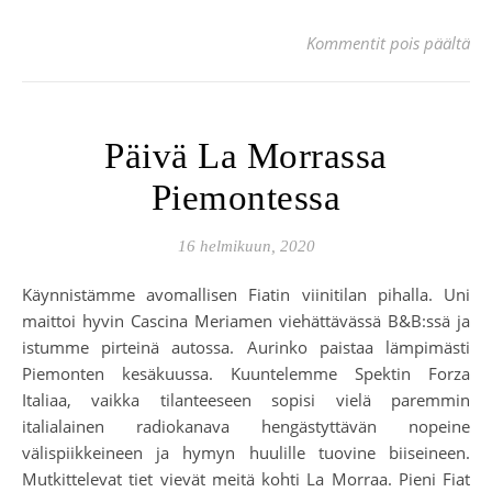
art
Kommentit pois päältä
Päivä La Morrassa
Piemontessa
16 helmikuun, 2020
Käynnistämme avomallisen Fiatin viinitilan pihalla. Uni
maittoi hyvin Cascina Meriamen viehättävässä B&B:ssä ja
istumme pirteinä autossa. Aurinko paistaa lämpimästi
Piemonten kesäkuussa. Kuuntelemme Spektin Forza
Italiaa, vaikka tilanteeseen sopisi vielä paremmin
italialainen radiokanava hengästyttävän nopeine
välispiikkeineen ja hymyn huulille tuovine biiseineen.
Mutkittelevat tiet vievät meitä kohti La Morraa. Pieni Fiat