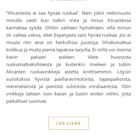
“Alicantesta ei saa hyvää ruokaa”. Näin jokin nettisivusto
minulle väitti kun tutkin mitä ja missä Alicantessa
kannattaa syödä. Ohitin väitteen hymähtäen, sillä minun
oli vaikea uskoa, ettei Espanjasta saisi hyvää ruokaa. Jos ei
muuta niin aina on herkullisia juustoja, ilmakuivattua
kinkkua ja muita pieniä tapaksia tarjolla. Ei niillä voi mennä
kovin pahasti pieleen. Väite huonosta
ruokamatkakohteesta jäi kuitenkin mieleen ja tutkin
Alicanten ruokavinkkejä astetta kriittisemmin. Löysin
suosituksia hyvistä paellaravintoloista, tapaspaikoista,
merenelävistä ja pienistä suloisista viinibaareista. Otin
vinkkejä talteen ison kasan ja luotin eniten niihin, joita
paikalliset suosivat.
LUE LISÄÄ