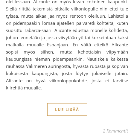
oleillessaan. Alicante on myös kivan kokoinen kaupunki.
Siellä riittää tekemistä pitkälle viikonlopulle niin ettei tule
tylsää, mutta aikaa jää myös rentoon oleiluun. Lähistöllä
on pidempääkin lomaa ajatellen päiväretkikohteita, kuten
suosittu Tabarca-saari. Alicante edustaa monelle kohdetta,
johon lennetään ja jossa viivytään yö tai korkeintaan kaksi
matkalla muualle Espanjaan. En väitä etteikö Alicante
sopisi myös siihen, mutta kehottaisin viipymään
kaupungissa hieman pidempäänkin. Nautiskele kaikessa
rauhassa Välimeren auringosta, hyvästä ruoasta ja sopivan
kokoisesta kaupungista, josta löytyy jokaiselle jotain.
Alicante on hyvä viikonloppukohde, josta ei tarvitse
kiirehtiä muualle.
LUE LISÄÄ
2 Kommentit