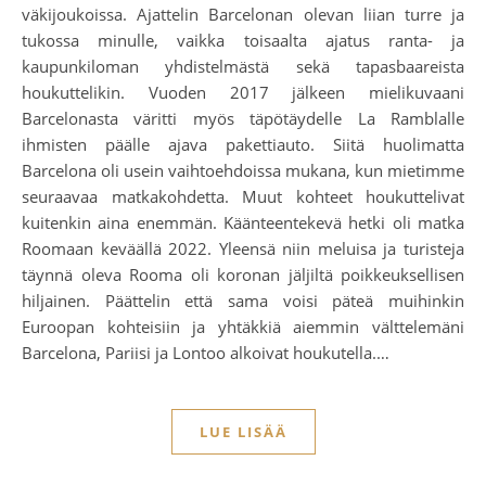
väkijoukoissa. Ajattelin Barcelonan olevan liian turre ja
tukossa minulle, vaikka toisaalta ajatus ranta- ja
kaupunkiloman yhdistelmästä sekä tapasbaareista
houkuttelikin. Vuoden 2017 jälkeen mielikuvaani
Barcelonasta väritti myös täpötäydelle La Ramblalle
ihmisten päälle ajava pakettiauto. Siitä huolimatta
Barcelona oli usein vaihtoehdoissa mukana, kun mietimme
seuraavaa matkakohdetta. Muut kohteet houkuttelivat
kuitenkin aina enemmän. Käänteentekevä hetki oli matka
Roomaan keväällä 2022. Yleensä niin meluisa ja turisteja
täynnä oleva Rooma oli koronan jäljiltä poikkeuksellisen
hiljainen. Päättelin että sama voisi päteä muihinkin
Euroopan kohteisiin ja yhtäkkiä aiemmin välttelemäni
Barcelona, Pariisi ja Lontoo alkoivat houkutella.…
LUE LISÄÄ