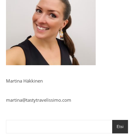
Martina Häkkinen
martina@tastytravelissimo.com
Etsi