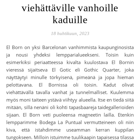
viehättäville vanhoille
kaduille
18 huhtikuun, 2023
El Born on yksi Barcelonan vanhimmista kaupunginosista
ja nousi yhdeksi lempparialueekseni. Toisin kuin
esimerkiksi periaatteessa kivalta kuulostava El Bornin
vieressä sijaitseva El Gotic eli Gothic Quarter, joka
näyttäytyi minulle törkyisenä, pimeänä ja jopa hieman
pelottavana. El Bornissa oli toisin. Kadut olivat
viehättävällä tavalla vanhat ja tunnelmalliset. Kuulemma
myös moni taiteen ystävä viihtyy alueella. Itse en tiedä siitä
mitään, sillä nenäni oli kohti tapasbaareja taidegallerioiden
sijaan. El Born veti puoleensa magneetin lailla. Etenkin
lempparimme Bodega La Puntual vermutteineen oli niin
kiva, että istahdimme useamman kerran kuppilan
tungokseen. Milloin istuimme tuulikaapin tapaisessa tilassa