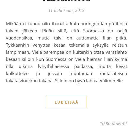
11 huhtikuun, 2019
Mikään ei tunnu niin ihanalta kuin auringon lämpö iholla
talven jälkeen. Pidän siitä, että Suomessa on neljä
vuodenaikaa, mutta talvi on auttamatta liian pitkä.
Tykkäänkin venyttää kesää tekemällä syksyllä reissun
lämpimään. Vielä parempaa on kuitenkin ottaa varaslähtö
kesään silloin kun Suomessa on vielä hieman liian kylmä
olla ulkona lyhythihaisessa paidassa, mutta kevät
kolkuttelee jo jossain muutaman räntäsateisen
takatalvinurkan takana. Silloin on hyvä lähteä Välimerelle.
LUE LISÄÄ
10 Kommentit