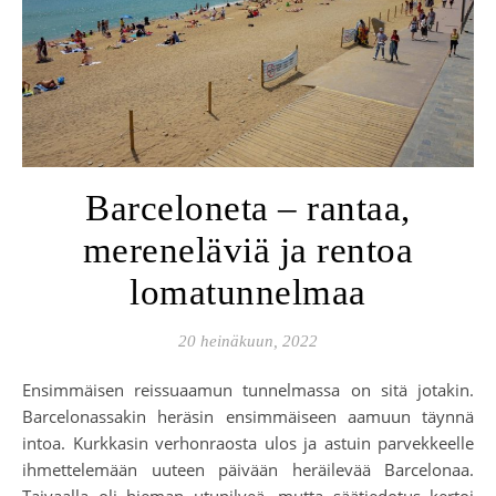
Barceloneta – rantaa,
mereneläviä ja rentoa
lomatunnelmaa
20 heinäkuun, 2022
Ensimmäisen reissuaamun tunnelmassa on sitä jotakin.
Barcelonassakin heräsin ensimmäiseen aamuun täynnä
intoa. Kurkkasin verhonraosta ulos ja astuin parvekkeelle
ihmettelemään uuteen päivään heräilevää Barcelonaa.
Taivaalla oli hieman utupilveä, mutta säätiedotus kertoi