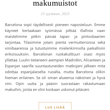
makumuistot
23 syyskuun, 2023
Barcelona sopii täydellisesti pieneen naposteluun. Emme
käyneet kertaakaan syömässä pitkää illallista vaan
maistelimme pitkin päivää tapas- ja pintxobaarien
tarjontaa. Tilasimme jotain pientä vermutterioissa sekä
viinibaareissa ja tutustuimme mielenkiinnolla paikallisiin
erikoisuuksiin. Barcelonan ruokakulttuuri osasi myös
yllättää. Luulin tietäneeni aiempien Madridiin, Alicanteen ja
Espanjan saarille suuntautuneiden matkojeni jälkeen mitä
odottaa espanjalaiselta ruoalta, mutta Barcelona olikin
hieman erilainen. Se oli oman alueensa näköinen ja hyvä
niin. Opin uutta ja pääsin suorastaan rakastumaan
makuihin, joista en olisi koskaan uskonut pitäväni.
LUE LISÄÄ