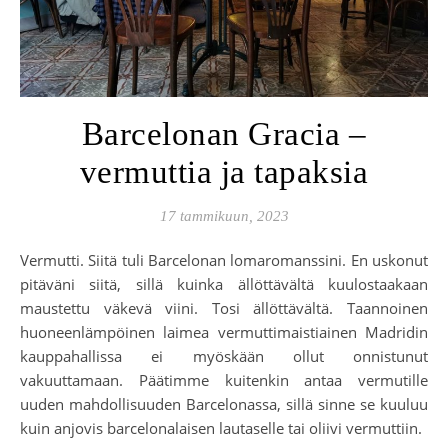
Barcelonan Gracia –
vermuttia ja tapaksia
17 tammikuun, 2023
Vermutti. Siitä tuli Barcelonan lomaromanssini. En uskonut
pitäväni siitä, sillä kuinka ällöttävältä kuulostaakaan
maustettu väkevä viini. Tosi ällöttävältä. Taannoinen
huoneenlämpöinen laimea vermuttimaistiainen Madridin
kauppahallissa ei myöskään ollut onnistunut
vakuuttamaan. Päätimme kuitenkin antaa vermutille
uuden mahdollisuuden Barcelonassa, sillä sinne se kuuluu
kuin anjovis barcelonalaisen lautaselle tai oliivi vermuttiin.