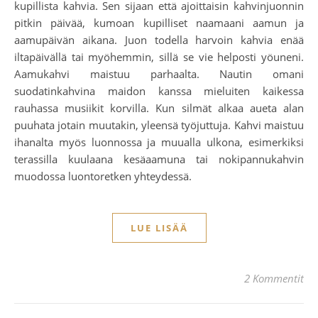
kupillista kahvia. Sen sijaan että ajoittaisin kahvinjuonnin
pitkin päivää, kumoan kupilliset naamaani aamun ja
aamupäivän aikana. Juon todella harvoin kahvia enää
iltapäivällä tai myöhemmin, sillä se vie helposti yöuneni.
Aamukahvi maistuu parhaalta. Nautin omani
suodatinkahvina maidon kanssa mieluiten kaikessa
rauhassa musiikit korvilla. Kun silmät alkaa aueta alan
puuhata jotain muutakin, yleensä työjuttuja. Kahvi maistuu
ihanalta myös luonnossa ja muualla ulkona, esimerkiksi
terassilla kuulaana kesäaamuna tai nokipannukahvin
muodossa luontoretken yhteydessä.
LUE LISÄÄ
2 Kommentit