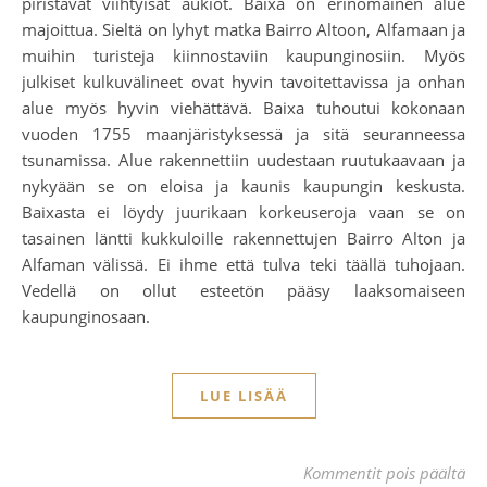
piristävät viihtyisät aukiot. Baixa on erinomainen alue
majoittua. Sieltä on lyhyt matka Bairro Altoon, Alfamaan ja
muihin turisteja kiinnostaviin kaupunginosiin. Myös
julkiset kulkuvälineet ovat hyvin tavoitettavissa ja onhan
alue myös hyvin viehättävä. Baixa tuhoutui kokonaan
vuoden 1755 maanjäristyksessä ja sitä seuranneessa
tsunamissa. Alue rakennettiin uudestaan ruutukaavaan ja
nykyään se on eloisa ja kaunis kaupungin keskusta.
Baixasta ei löydy juurikaan korkeuseroja vaan se on
tasainen läntti kukkuloille rakennettujen Bairro Alton ja
Alfaman välissä. Ei ihme että tulva teki täällä tuhojaan.
Vedellä on ollut esteetön pääsy laaksomaiseen
kaupunginosaan.
LUE LISÄÄ
art
Kommentit pois päältä