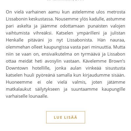
On vielä varhainen aamu kun astelemme ulos metrosta
Lissabonin keskustassa. Nousemme ylös kadulle, astumme
pari askelta ja jäämme odottamaan punaisten valojen
vaihtumista vihreäksi. Katselen ympärilleni ja julistan
Henkalle pitäväni jo nyt Lissabonista. Hän nauraa,
olemmehan olleet kaupungissa vasta pari minuuttia. Mutta
niin se vaan on, ensivaikutelma on tyrmäävä ja Lissabon
ottaa meidät heti avosylin vastaan. Kävelemme Brown’s
Downtown hotellille, jonka aulan vinkeää sisustusta
katselen huuli pyöreänä samalla kun kirjaudumme sisään.
Huoneemme ei ole vielä valmis, joten jätämme
matkalaukut säilytykseen ja suuntaamme kaupungille
varhaiselle lounaalle.
LUE LISÄÄ