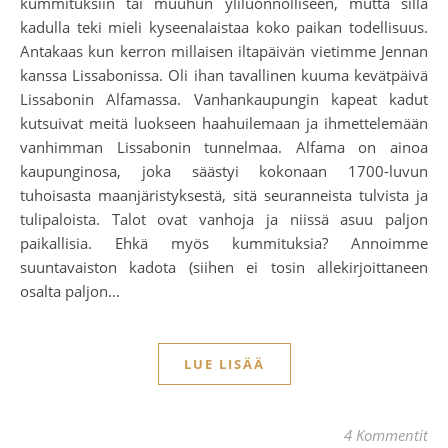
kummituksiin tai muuhun yliluonnolliseen, mutta sillä
kadulla teki mieli kyseenalaistaa koko paikan todellisuus.
Antakaas kun kerron millaisen iltapäivän vietimme Jennan
kanssa Lissabonissa. Oli ihan tavallinen kuuma kevätpäivä
Lissabonin Alfamassa. Vanhankaupungin kapeat kadut
kutsuivat meitä luokseen haahuilemaan ja ihmettelemään
vanhimman Lissabonin tunnelmaa. Alfama on ainoa
kaupunginosa, joka säästyi kokonaan 1700-luvun
tuhoisasta maanjäristyksestä, sitä seuranneista tulvista ja
tulipaloista. Talot ovat vanhoja ja niissä asuu paljon
paikallisia. Ehkä myös kummituksia? Annoimme
suuntavaiston kadota (siihen ei tosin allekirjoittaneen
osalta paljon…
LUE LISÄÄ
4 Kommentit