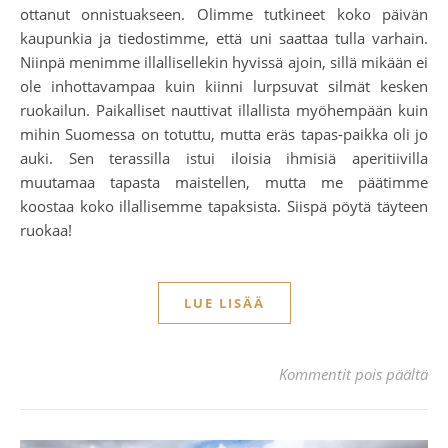
ottanut onnistuakseen. Olimme tutkineet koko päivän
kaupunkia ja tiedostimme, että uni saattaa tulla varhain.
Niinpä menimme illallisellekin hyvissä ajoin, sillä mikään ei
ole inhottavampaa kuin kiinni lurpsuvat silmät kesken
ruokailun. Paikalliset nauttivat illallista myöhempään kuin
mihin Suomessa on totuttu, mutta eräs tapas-paikka oli jo
auki. Sen terassilla istui iloisia ihmisiä aperitiivilla
muutamaa tapasta maistellen, mutta me päätimme
koostaa koko illallisemme tapaksista. Siispä pöytä täyteen
ruokaa!
LUE LISÄÄ
art
Kommentit pois päältä