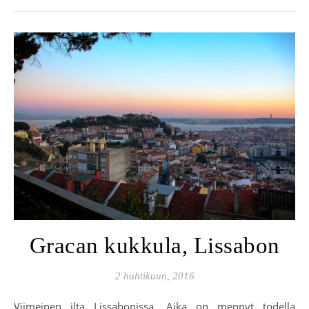
Gracan kukkula, Lissabon
2 huhtikuun, 2016
Viimeinen ilta Lissabonissa. Aika on mennyt todella