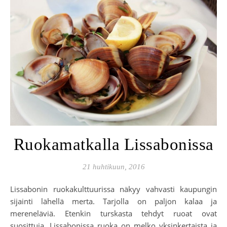
Ruokamatkalla Lissabonissa
21 huhtikuun, 2016
Lissabonin ruokakulttuurissa näkyy vahvasti kaupungin
sijainti lähellä merta. Tarjolla on paljon kalaa ja
mereneläviä. Etenkin turskasta tehdyt ruoat ovat
suosittuja. Lissabonissa ruoka on melko yksinkertaista ja