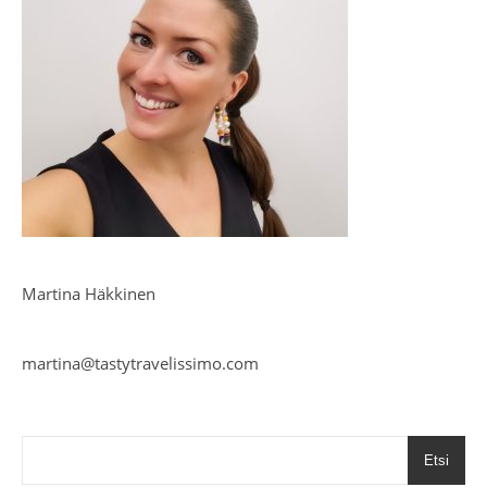
Martina Häkkinen
martina@tastytravelissimo.com
Etsi