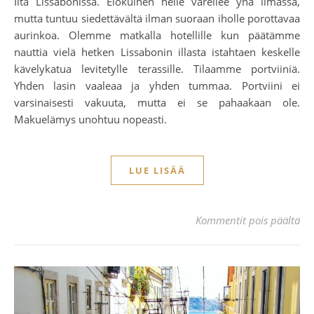
Ilta Lissabonissa. Elokuinen helle väreilee yhä ilmassa,
mutta tuntuu siedettävältä ilman suoraan iholle porottavaa
aurinkoa. Olemme matkalla hotellille kun päätämme
nauttia vielä hetken Lissabonin illasta istahtaen keskelle
kävelykatua levitetylle terassille. Tilaamme portviiniä.
Yhden lasin vaaleaa ja yhden tummaa. Portviini ei
varsinaisesti vakuuta, mutta ei se pahaakaan ole.
Makuelämys unohtuu nopeasti.
LUE LISÄÄ
art
Kommentit pois päältä