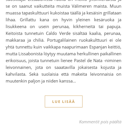
se on saanut vaikutteita muista Välimeren maista. Muun
muassa tapaskulttuuri kukoistaa täällä ja kesäisin grillataan
lihaa. Grillattu kana on hyvin yleinen kesäruoka ja
lisukkeena on usein perunaa, kikherneitä tai papuja.
Keitoista tunnetuin Caldo Verde sisältää kaalia, perunaa,
makkaraa ja chiliä. Portugalilainen ruokakulttuuri ei ole
yhtä tunnettu kuin vaikkapa naapurimaan Espanjan keittiö,
mutta Lissabonista löytyy muutama herkullinen paikallinen
erikoisuus, joista tunnetuin lienee Pastel de Nata -niminen
leivonnainen, jota on saaatavilla jokaisesta kojusta ja
kahvilasta. Sekä suolaisia että makeita leivonnaisia on
muutenkin paljon ja niiden kanssa…
LUE LISÄÄ
art
Kommentit pois päältä