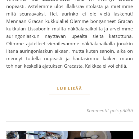
nopeasti. Astelemme ulos illallisravintolasta ja mietimme
mitä seuraavaksi. Hei, aurinko ei ole vielä laskenut!
Mennään Gracan kukkulalle! Olemme bonganneet Gracan
kukkulan Lissabonin muilta näköalapaikoilta ja arvelimme
auringonlaskun näyttävän upealta sieltä katsottuna.
Olimme ajatelleet vierailevamme näköalapaikalla jonakin
iltana auringonlaskun aikaan, mutta kuten sanoin, aika on
mennyt todella nopeasti ja hautasimme kaiken muun
tohinan keskellä ajatuksen Gracasta. Kaikkea ei voi ehtiä.
LUE LISÄÄ
art
Kommentit pois päältä