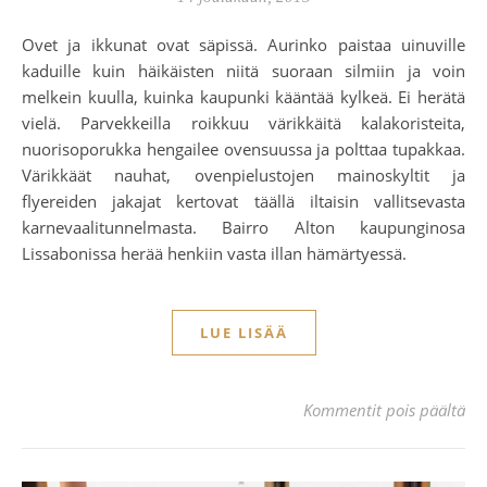
Ovet ja ikkunat ovat säpissä. Aurinko paistaa uinuville
kaduille kuin häikäisten niitä suoraan silmiin ja voin
melkein kuulla, kuinka kaupunki kääntää kylkeä. Ei herätä
vielä. Parvekkeilla roikkuu värikkäitä kalakoristeita,
nuorisoporukka hengailee ovensuussa ja polttaa tupakkaa.
Värikkäät nauhat, ovenpielustojen mainoskyltit ja
flyereiden jakajat kertovat täällä iltaisin vallitsevasta
karnevaalitunnelmasta. Bairro Alton kaupunginosa
Lissabonissa herää henkiin vasta illan hämärtyessä.
LUE LISÄÄ
art
Kommentit pois päältä