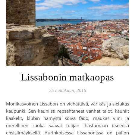
Lissabonin matkaopas
25 huhtikuun, 2016
Monikasvoinen Lissabon on viehättävä, värikäs ja sielukas
kaupunki. Sen kauniisti repsahtaneet vanhat talot, kauniit
kaakelit, klubin hämystä soiva fado, maukas viini ja
merellinen ruoka saavat tulijan ihastumaan itseensä
ensisilmäyksellä. Aurinkoisessa Lissabonissa on paljon