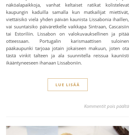
näköalapaikkoja, vanhat keltaiset ratikat kolistelevat
kaupungin kaduilla samalla kun matkailijat miettivät,
viettäisikö vielä yhden päivän kaunista Lissabonia ihaillen,
vai suuntaisiko päiväretkelle vaikkapa Sintraan, Cascaisiin
tai Estoriliin. Lissabon on valokuvauksellinen ja pitää
otteessaan. Portugalin karismaattisen suloinen
pääkaupunki tarjoaa jotain jokaiseen makuun, joten ota
tästä vinkit talteen ja ala suunnitella reissua kauniisti
ikääntyneeseen ihanaan Lissaboniin.
LUE LISÄÄ
art
Kommentit pois päältä