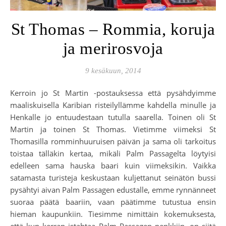
St Thomas – Rommia, koruja
ja merirosvoja
9 kesäkuun, 2014
Kerroin jo St Martin -postauksessa että pysähdyimme
maaliskuisella Karibian risteilyllämme kahdella minulle ja
Henkalle jo entuudestaan tutulla saarella. Toinen oli St
Martin ja toinen St Thomas. Vietimme viimeksi St
Thomasilla romminhuuruisen päivän ja sama oli tarkoitus
toistaa tälläkin kertaa, mikäli Palm Passagelta löytyisi
edelleen sama hauska baari kuin viimeksikin. Vaikka
satamasta turisteja keskustaan kuljettanut seinätön bussi
pysähtyi aivan Palm Passagen edustalle, emme rynnänneet
suoraa päätä baariin, vaan päätimme tutustua ensin
hieman kaupunkiin. Tiesimme nimittäin kokemuksesta,
että kun kerran istahtaa Palm Passagen penkkiin, on siitä