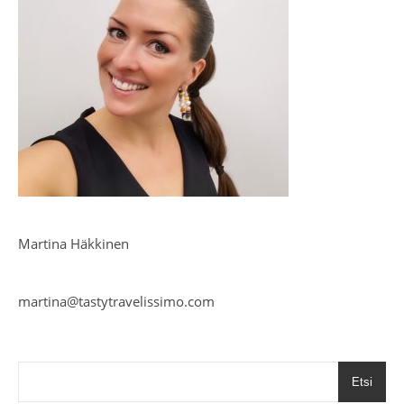
Martina Häkkinen
martina@tastytravelissimo.com
Etsi