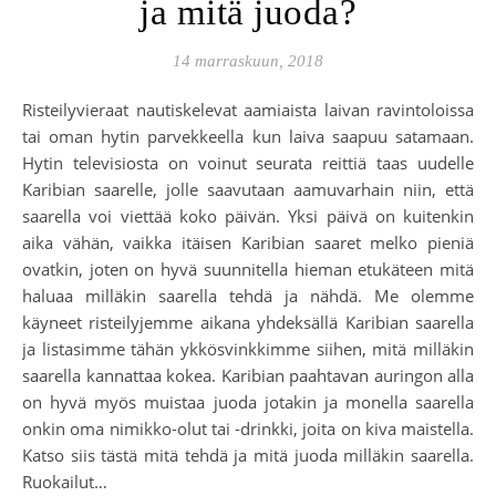
ja mitä juoda?
14 marraskuun, 2018
Risteilyvieraat nautiskelevat aamiaista laivan ravintoloissa
tai oman hytin parvekkeella kun laiva saapuu satamaan.
Hytin televisiosta on voinut seurata reittiä taas uudelle
Karibian saarelle, jolle saavutaan aamuvarhain niin, että
saarella voi viettää koko päivän. Yksi päivä on kuitenkin
aika vähän, vaikka itäisen Karibian saaret melko pieniä
ovatkin, joten on hyvä suunnitella hieman etukäteen mitä
haluaa milläkin saarella tehdä ja nähdä. Me olemme
käyneet risteilyjemme aikana yhdeksällä Karibian saarella
ja listasimme tähän ykkösvinkkimme siihen, mitä milläkin
saarella kannattaa kokea. Karibian paahtavan auringon alla
on hyvä myös muistaa juoda jotakin ja monella saarella
onkin oma nimikko-olut tai -drinkki, joita on kiva maistella.
Katso siis tästä mitä tehdä ja mitä juoda milläkin saarella.
Ruokailut…