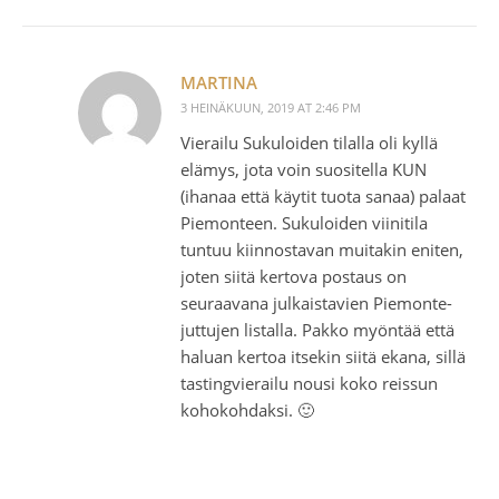
MARTINA
3 HEINÄKUUN, 2019 AT 2:46 PM
Vierailu Sukuloiden tilalla oli kyllä
elämys, jota voin suositella KUN
(ihanaa että käytit tuota sanaa) palaat
Piemonteen. Sukuloiden viinitila
tuntuu kiinnostavan muitakin eniten,
joten siitä kertova postaus on
seuraavana julkaistavien Piemonte-
juttujen listalla. Pakko myöntää että
haluan kertoa itsekin siitä ekana, sillä
tastingvierailu nousi koko reissun
kohokohdaksi. 🙂