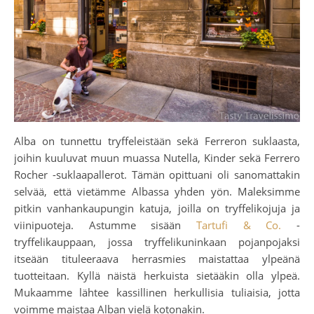
Alba on tunnettu tryffeleistään sekä Ferreron suklaasta,
joihin kuuluvat muun muassa Nutella, Kinder sekä Ferrero
Rocher -suklaapallerot. Tämän opittuani oli sanomattakin
selvää, että vietämme Albassa yhden yön. Maleksimme
pitkin vanhankaupungin katuja, joilla on tryffelikojuja ja
viinipuoteja. Astumme sisään
Tartufi & Co.
-
tryffelikauppaan, jossa tryffelikuninkaan pojanpojaksi
itseään tituleeraava herrasmies maistattaa ylpeänä
tuotteitaan. Kyllä näistä herkuista sietääkin olla ylpeä.
Mukaamme lähtee kassillinen herkullisia tuliaisia, jotta
voimme maistaa Alban vielä kotonakin.