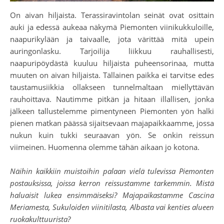
On aivan hiljaista. Terassiravintolan seinät ovat osittain
auki ja edessä aukeaa näkymä Piemonten viinikukkuloille,
naapurikylään ja taivaalle, jota värittää mitä upein
auringonlasku. Tarjoilija liikkuu rauhallisesti,
naapuripöydästä kuuluu hiljaista puheensorinaa, mutta
muuten on aivan hiljaista. Tällainen paikka ei tarvitse edes
taustamusiikkia ollakseen tunnelmaltaan miellyttävän
rauhoittava. Nautimme pitkän ja hitaan illallisen, jonka
jälkeen tallustelemme pimentyneen Piemonten yön halki
pienen matkan päässä sijaitsevaan majapaikkaamme, jossa
nukun kuin tukki seuraavan yön. Se onkin reissun
viimeinen. Huomenna olemme tähän aikaan jo kotona.
Näihin kaikkiin muistoihin palaan vielä tulevissa Piemonten
postauksissa, joissa kerron reissustamme tarkemmin. Mistä
haluaisit lukea ensimmäiseksi? Majapaikastamme Cascina
Meriamesta, Sukuloiden viinitilasta, Albasta vai kenties alueen
ruokakulttuurista?