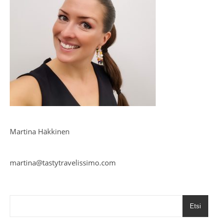
Martina Häkkinen
martina@tastytravelissimo.com
Etsi