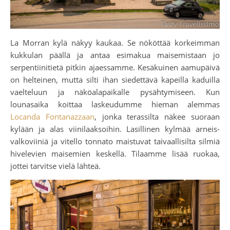
La Morran kylä näkyy kaukaa. Se nököttää korkeimman
kukkulan päällä ja antaa esimakua maisemistaan jo
serpentiinitietä pitkin ajaessamme. Kesäkuinen aamupäivä
on helteinen, mutta silti ihan siedettävä kapeilla kaduilla
vaelteluun ja näköalapaikalle pysähtymiseen. Kun
lounasaika koittaa laskeudumme hieman alemmas
Locanda Fontanazzaan
, jonka terassilta näkee suoraan
kylään ja alas viinilaaksoihin. Lasillinen kylmää arneis-
valkoviiniä ja vitello tonnato maistuvat taivaallisilta silmiä
hivelevien maisemien keskellä. Tilaamme lisää ruokaa,
jottei tarvitse vielä lähteä.