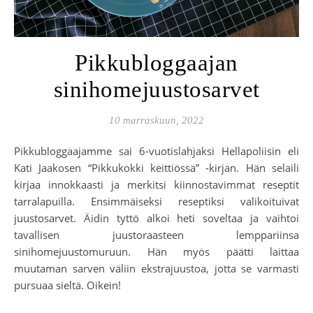
Pikkubloggaajan
sinihomejuustosarvet
10 marraskuun, 2022
Pikkubloggaajamme sai 6-vuotislahjaksi Hellapoliisin eli
Kati Jaakosen “Pikkukokki keittiössä” -kirjan. Hän selaili
kirjaa innokkaasti ja merkitsi kiinnostavimmat reseptit
tarralapuilla. Ensimmäiseksi reseptiksi valikoituivat
juustosarvet. Äidin tyttö alkoi heti soveltaa ja vaihtoi
tavallisen juustoraasteen lemppariinsa
sinihomejuustomuruun. Hän myös päätti laittaa
muutaman sarven väliin ekstrajuustoa, jotta se varmasti
pursuaa sieltä. Oikein!