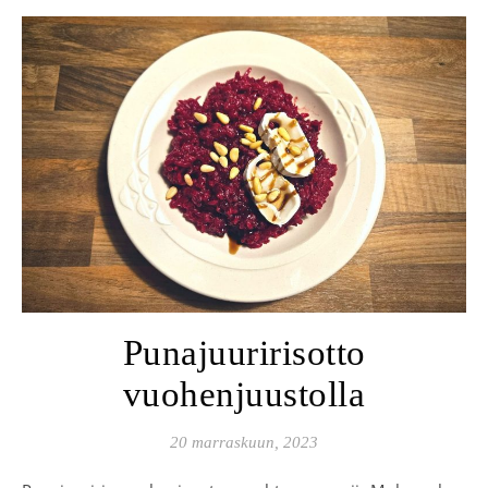
Punajuuririsotto
vuohenjuustolla
20 marraskuun, 2023