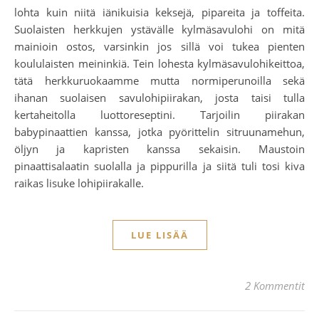
lohta kuin niitä iänikuisia keksejä, pipareita ja toffeita.
Suolaisten herkkujen ystävälle kylmäsavulohi on mitä
mainioin ostos, varsinkin jos sillä voi tukea pienten
koululaisten meininkiä. Tein lohesta kylmäsavulohikeittoa,
tätä herkkuruokaamme mutta normiperunoilla sekä
ihanan suolaisen savulohipiirakan, josta taisi tulla
kertaheitolla luottoreseptini. Tarjoilin piirakan
babypinaattien kanssa, jotka pyörittelin sitruunamehun,
öljyn ja kapristen kanssa sekaisin. Maustoin
pinaattisalaatin suolalla ja pippurilla ja siitä tuli tosi kiva
raikas lisuke lohipiirakalle.
LUE LISÄÄ
2 Kommentit