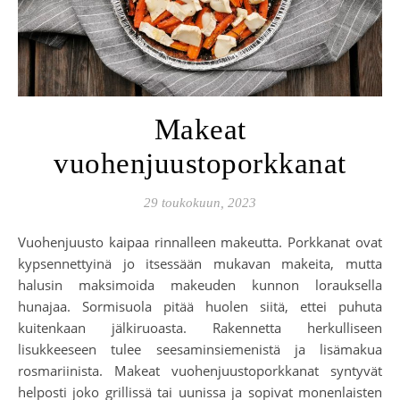
Makeat
vuohenjuustoporkkanat
29 toukokuun, 2023
Vuohenjuusto kaipaa rinnalleen makeutta. Porkkanat ovat
kypsennettyinä jo itsessään mukavan makeita, mutta
halusin maksimoida makeuden kunnon lorauksella
hunajaa. Sormisuola pitää huolen siitä, ettei puhuta
kuitenkaan jälkiruoasta. Rakennetta herkulliseen
lisukkeeseen tulee seesaminsiemenistä ja lisämakua
rosmariinista. Makeat vuohenjuustoporkkanat syntyvät
helposti joko grillissä tai uunissa ja sopivat monenlaisten