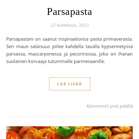
Parsapasta
23 huhtikuun, 2023
Parsapastani on saanut inspiraationsa pasta primaverasta.
Sen maun salaisuus piilee kahdella tavalla kypsennetyssä
parsassa, mascarponessa ja pecorinossa, joka on ihanan
suolainen korvaaja tutummalle parmesaanille.
LUE LISÄÄ
art
Kommentit pois päältä