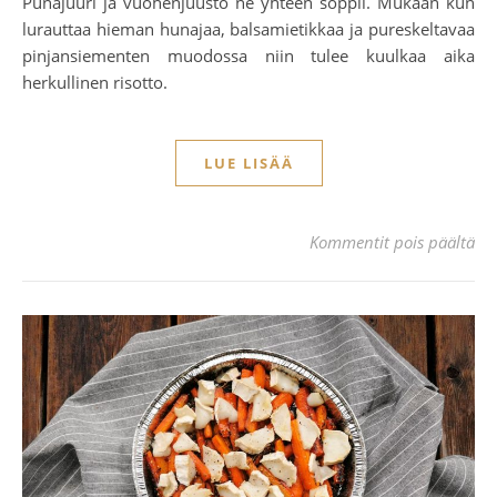
Punajuuri ja vuohenjuusto ne yhteen soppii. Mukaan kun
lurauttaa hieman hunajaa, balsamietikkaa ja pureskeltavaa
pinjansiementen muodossa niin tulee kuulkaa aika
herkullinen risotto.
LUE LISÄÄ
art
Kommentit pois päältä