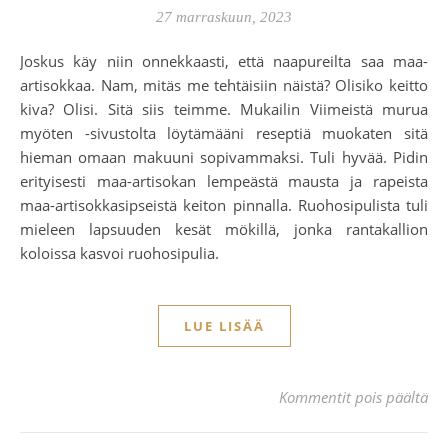
27 marraskuun, 2023
Joskus käy niin onnekkaasti, että naapureilta saa maa-
artisokkaa. Nam, mitäs me tehtäisiin näistä? Olisiko keitto
kiva? Olisi. Sitä siis teimme. Mukailin Viimeistä murua
myöten -sivustolta löytämääni reseptiä muokaten sitä
hieman omaan makuuni sopivammaksi. Tuli hyvää. Pidin
erityisesti maa-artisokan lempeästä mausta ja rapeista
maa-artisokkasipseistä keiton pinnalla. Ruohosipulista tuli
mieleen lapsuuden kesät mökillä, jonka rantakallion
koloissa kasvoi ruohosipulia.
LUE LISÄÄ
art
Kommentit pois päältä