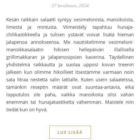
27 kesäkuun, 2024
Kesän raikkain salaatti syntyy vesimelonista, mansikoista,
limestä ja mintusta. Viimeistely tapahtuu hunaja-
chilikastikkeella ja tulisen ystävät voivat lisätä hieman
jalapenoa annokseensa. Me nautiskelimme vesimeloni-
mansikkasalaatin hikisen hellepäivän illallisella
grillimakkaran ja jalapenosipsien kaverina. Täydellinen
yhdistelmä raikkautta ja suolaa upposi kovan treenin
jälkeen kun olimme hikoilleet itsestämme varmaan noin
sata litraa nestettä salin lattialle. Kuten usein salaateissa,
tämänkin reseptin määrät ovat suuntaa-antavia, eikä
lopputulos ole paha, vaikka mansikoita olisi vähän
enemmän tai hunajakastiketta vähemmän. Maistele niin
tiedät kun on hyvä.
LUE LISÄÄ