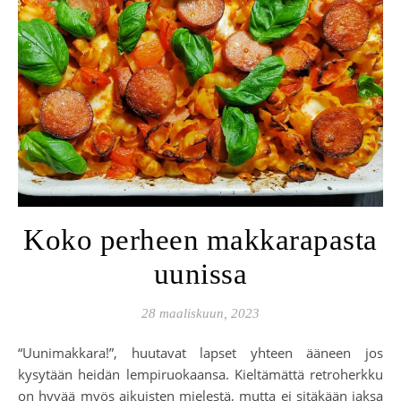
Koko perheen makkarapasta
uunissa
28 maaliskuun, 2023
“Uunimakkara!”, huutavat lapset yhteen ääneen jos
kysytään heidän lempiruokaansa. Kieltämättä retroherkku
on hyvää myös aikuisten mielestä, mutta ei sitäkään jaksa