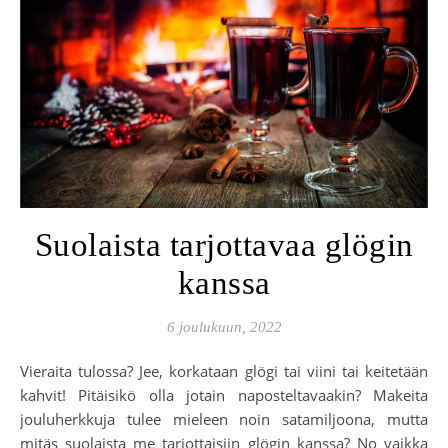
Suolaista tarjottavaa glögin
kanssa
6 joulukuun, 2022
Vieraita tulossa? Jee, korkataan glögi tai viini tai keitetään
kahvit! Pitäisikö olla jotain naposteltavaakin? Makeita
jouluherkkuja tulee mieleen noin satamiljoona, mutta
mitäs suolaista me tarjottaisiin glögin kanssa? No vaikka