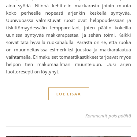
aina syödä. Niinpä kehittelin makkarasta jotain muuta
koko perheelle nopeasti arjenkin keskellä syntyvää.
Uunivuoassa valmistuvat ruoat ovat helppoudessaan ja
tiskittömyydessään lemppareitani, joten päätin kokeilla
uunissa syntyvää makkarapastaa. Ja sehän toimi. Kaikki
söivät tätä hyvällä ruokahalulla. Parasta on se, että ruoka
on muunneltavissa esimerkiksi juustoa ja makkaralaatua
vaihtamalla. Erimakuiset tomaattikastikkeet tarjoavat myös
helpon tien makumaailman muunteluun. Uusi arjen
luottoresepti on löytynyt.
LUE LISÄÄ
art
Kommentit pois päältä