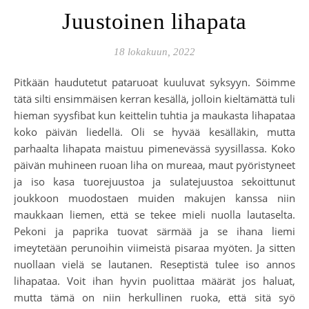
Juustoinen lihapata
18 lokakuun, 2022
Pitkään haudutetut pataruoat kuuluvat syksyyn. Söimme
tätä silti ensimmäisen kerran kesällä, jolloin kieltämättä tuli
hieman syysfibat kun keittelin tuhtia ja maukasta lihapataa
koko päivän liedellä. Oli se hyvää kesälläkin, mutta
parhaalta lihapata maistuu pimenevässä syysillassa. Koko
päivän muhineen ruoan liha on mureaa, maut pyöristyneet
ja iso kasa tuorejuustoa ja sulatejuustoa sekoittunut
joukkoon muodostaen muiden makujen kanssa niin
maukkaan liemen, että se tekee mieli nuolla lautaselta.
Pekoni ja paprika tuovat särmää ja se ihana liemi
imeytetään perunoihin viimeistä pisaraa myöten. Ja sitten
nuollaan vielä se lautanen. Reseptistä tulee iso annos
lihapataa. Voit ihan hyvin puolittaa määrät jos haluat,
mutta tämä on niin herkullinen ruoka, että sitä syö