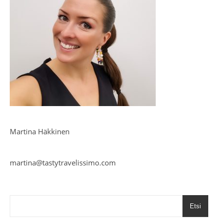
Martina Häkkinen
martina@tastytravelissimo.com
Etsi