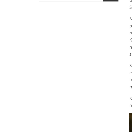
S
M
p
r
K
n
s
S
e
f
m
K
m