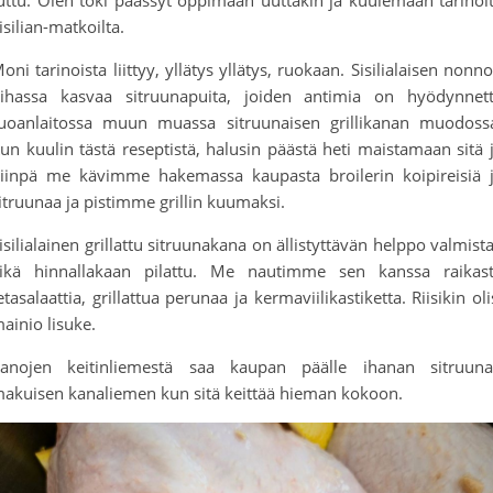
isilian-matkoilta.
oni tarinoista liittyy, yllätys yllätys, ruokaan. Sisilialaisen nonn
ihassa kasvaa sitruunapuita, joiden antimia on hyödynnet
uoanlaitossa muun muassa sitruunaisen grillikanan muodoss
un kuulin tästä reseptistä, halusin päästä heti maistamaan sitä 
iinpä me kävimme hakemassa kaupasta broilerin koipireisiä 
itruunaa ja pistimme grillin kuumaksi.
isilialainen grillattu sitruunakana on ällistyttävän helppo valmist
ikä hinnallakaan pilattu. Me nautimme sen kanssa raikas
etasalaattia, grillattua perunaa ja kermaviilikastiketta. Riisikin oli
ainio lisuke.
anojen keitinliemestä saa kaupan päälle ihanan sitruun
akuisen kanaliemen kun sitä keittää hieman kokoon.