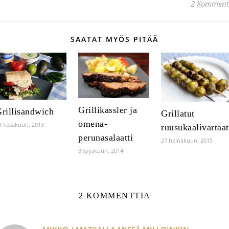
2 Komment
SAATAT MYÖS PITÄÄ
Grillikassler ja
rillisandwich
Grillatut
omena-
3 kesäkuun, 2013
ruusukaalivartaat
perunasalaatti
27 heinäkuun, 2015
3 syyskuun, 2014
2 KOMMENTTIA