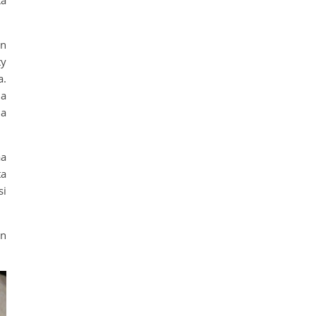
on
ty
a.
ja
ja
aa
ta
si
an