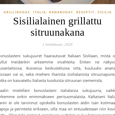
,
,
,
,
GRILLIRUOAT
ITALIA
KANARUOAT
RESEPTIT
SISILIA
Sisilialainen grillattu
sitruunakana
1 heinäkuun, 2026
onuslasteni sukujuuret haarautuvat Italiaan Sisiliaan, mistä 
ullut meidänkin arkeemme vivahteita. Eniten ne näkyv
uoanlaitossa, ikuisessa keskustelussa siitä, kuuluuko anan
izzaan vai ei, sekä mieheni ihanista sisilialaisista sitruunapuist
otka on kasvatettu Italiasta tuoduista sitruunan siemenistä.
aalin mielelläni bonuslasteni italialaisia sukujuuria, vaik
rkemme onkin enimmäkseen perisuomalaista. Kaltaiseni Itali
anin ei ole tarvinnut opiskella bonuslasten äidin isän kotima
apoja ja perinteitä erikseen, sillä maa on entuudestaan niin kov
uttu. Olen toki päässyt oppimaan uuttakin ja kuulemaan tarinoi