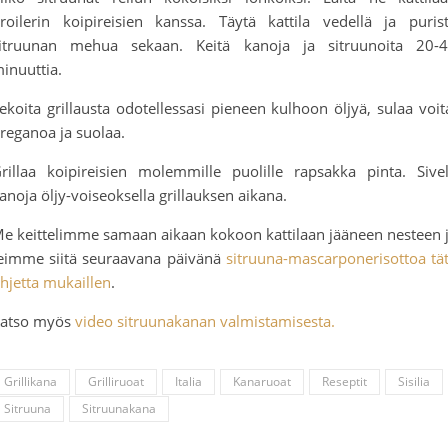
roilerin koipireisien kanssa. Täytä kattila vedellä ja puris
itruunan mehua sekaan. Keitä kanoja ja sitruunoita 20-
inuuttia.
ekoita grillausta odotellessasi pieneen kulhoon öljyä, sulaa voit
reganoa ja suolaa.
rillaa koipireisien molemmille puolille rapsakka pinta. Sive
anoja öljy-voiseoksella grillauksen aikana.
e keittelimme samaan aikaan kokoon kattilaan jääneen nesteen 
eimme siitä seuraavana päivänä
sitruuna-mascarponerisottoa tä
hjetta mukaillen
.
atso myös
video sitruunakanan valmistamisesta.
Grillikana
Grilliruoat
Italia
Kanaruoat
Reseptit
Sisilia
Sitruuna
Sitruunakana