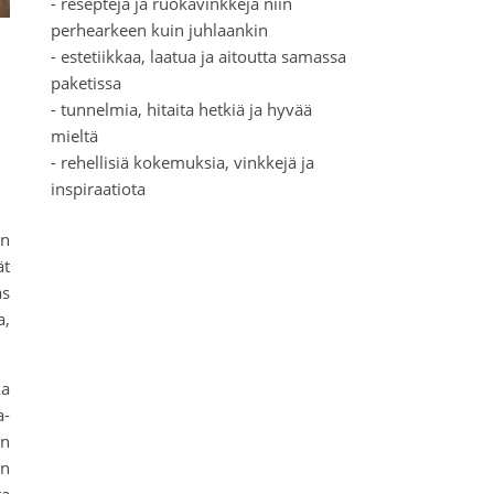
- reseptejä ja ruokavinkkejä niin
perhearkeen kuin juhlaankin
- estetiikkaa, laatua ja aitoutta samassa
paketissa
- tunnelmia, hitaita hetkiä ja hyvää
mieltä
- rehellisiä kokemuksia, vinkkejä ja
inspiraatiota
on
ät
as
a,
ka
a-
an
in
ta