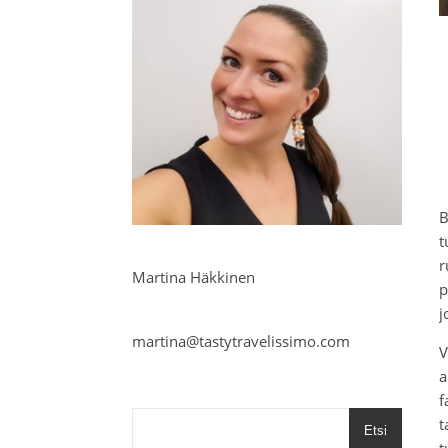
B
t
r
Martina Häkkinen
p
j
martina@tastytravelissimo.com
V
a
f
t
Etsi
t