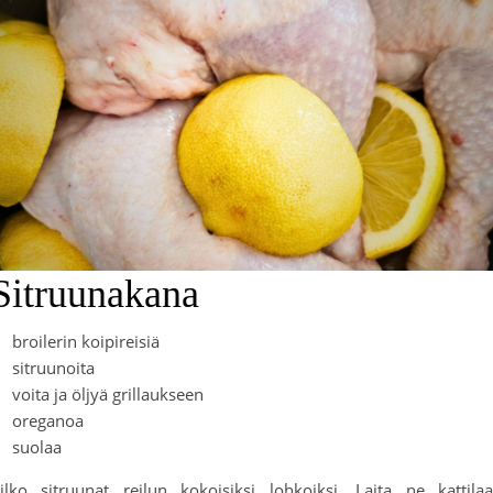
Sitruunakana
broilerin koipireisiä
sitruunoita
voita ja öljyä grillaukseen
oreganoa
suolaa
ilko sitruunat reilun kokoisiksi lohkoiksi. Laita ne kattila