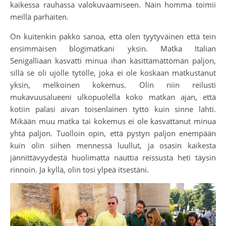
kaikessa rauhassa valokuvaamiseen. Näin homma toimii
meillä parhaiten.
On kuitenkin pakko sanoa, että olen tyytyväinen että tein
ensimmäisen blogimatkani yksin. Matka Italian
Senigalliaan kasvatti minua ihan käsittämättömän paljon,
sillä se oli ujolle tytölle, joka ei ole koskaan matkustanut
yksin, melkoinen kokemus. Olin niin reilusti
mukavuusalueeni ulkopuolella koko matkan ajan, että
kotiin palasi aivan toisenlainen tyttö kuin sinne lähti.
Mikään muu matka tai kokemus ei ole kasvattanut minua
yhtä paljon. Tuolloin opin, että pystyn paljon enempään
kuin olin siihen mennessä luullut, ja osasin kaikesta
jännittävyydestä huolimatta nauttia reissusta heti täysin
rinnoin. Ja kyllä, olin tosi ylpeä itsestäni.