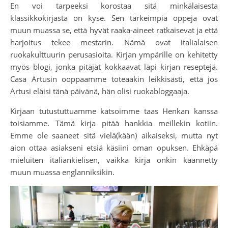
En voi tarpeeksi korostaa sitä minkälaisesta
klassikkokirjasta on kyse. Sen tärkeimpiä oppeja ovat
muun muassa se, että hyvät raaka-aineet ratkaisevat ja että
harjoitus tekee mestarin. Nämä ovat italialaisen
ruokakulttuurin perusasioita. Kirjan ympärille on kehitetty
myös blogi, jonka pitäjät kokkaavat läpi kirjan reseptejä.
Casa Artusin ooppaamme toteaakin leikkisästi, että jos
Artusi eläisi tänä päivänä, hän olisi ruokabloggaaja.
Kirjaan tutustuttuamme katsoimme taas Henkan kanssa
toisiamme. Tämä kirja pitää hankkia meillekin kotiin.
Emme ole saaneet sitä vielä(kään) aikaiseksi, mutta nyt
aion ottaa asiakseni etsiä käsiini oman opuksen. Ehkäpä
mieluiten italiankielisen, vaikka kirja onkin käännetty
muun muassa englanniksikin.