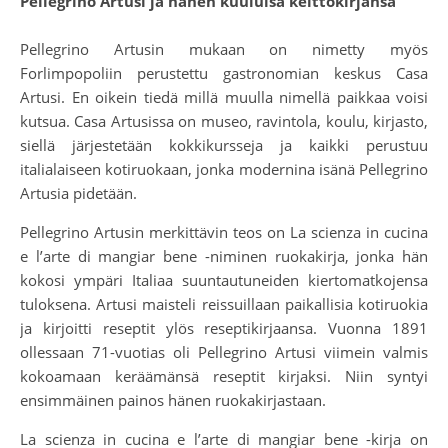
Pellegrino Artusi ja hänen kuuluisa keittokirjansa
Pellegrino Artusin mukaan on nimetty myös
Forlimpopoliin perustettu gastronomian keskus Casa
Artusi. En oikein tiedä millä muulla nimellä paikkaa voisi
kutsua. Casa Artusissa on museo, ravintola, koulu, kirjasto,
siellä järjestetään kokkikursseja ja kaikki perustuu
italialaiseen kotiruokaan, jonka modernina isänä Pellegrino
Artusia pidetään.
Pellegrino Artusin merkittävin teos on La scienza in cucina
e l’arte di mangiar bene -niminen ruokakirja, jonka hän
kokosi ympäri Italiaa suuntautuneiden kiertomatkojensa
tuloksena. Artusi maisteli reissuillaan paikallisia kotiruokia
ja kirjoitti reseptit ylös reseptikirjaansa. Vuonna 1891
ollessaan 71-vuotias oli Pellegrino Artusi viimein valmis
kokoamaan keräämänsä reseptit kirjaksi. Niin syntyi
ensimmäinen painos hänen ruokakirjastaan.
La scienza in cucina e l’arte di mangiar bene -kirja on