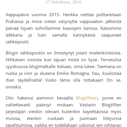
27 heinäkuun, 2016
Vappupäivä vuonna 2015. Henkka viettää polttareitaan
Prahassa ja minä vietän väsynyttä vappuaaton jälkeistä
päivää lojuen sohvillamme kaasojeni kanssa. Katsomme
telkkaria ja luen samalla kännykästä saapuneet
sähköpostit.
Blogin sähköpostiin on ilmestynyt jotain mielenkiintoista.
Hihkaisen innosta kun tajuan mistä on kyse. Tervetuloa
syyskuussa blogimatkalle Italiaan, siinä lukee. Teemana on
ruoka ja viini ja alueena Emilia Romagna. Vau, kuulostaa
ihan täydelliseltä! Voiko tämä olla tottakaan! On se,
onneksi.
Olin hakenut aiemmin keväällä
BlogVilleen
, jonne en
valitettavasti päässyt mukaan. Vastasin BlogVillen
järjestäjän viestiin olevani kuitenkin käytettävissä myös
muissa, etenkin ruokaan ja juomaan liittyvissä
tapahtumissa, vaikka en todellakaan uskonut sen johtavan