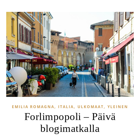
,
,
,
EMILIA ROMAGNA
ITALIA
ULKOMAAT
YLEINEN
Forlimpopoli – Päivä
blogimatkalla