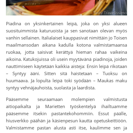
Piadina on yksinkertainen leipä, joka on yksi alueen
suosituimmista katuruoista ja sen sanotaan olevan myös
vanhin sellainen. Italialaiset kauppasivat nimittäin jo Toisen
maailmansodan aikana kadulla kotona valmistamaansa
ruokaa, jotta saisivat kerättyä hieman rahaa vaikeina
aikoina. Katukojuissa oli usein myytävänä piadinoja, joiden
nauttimiseen käytetään kaikkia aisteja: Ensin leipä rikotaan
– Syntyy ääni. Sitten sitä haistetaan – Tuoksu on
huumaava. Ja lopulta leipä toki syödään – Maukas maku
syntyy vehnäjauhoista, suolasta ja laardista.
Pääsemme seuraamaan molempien valmistusta
aitiopaikalta ja Marietten työskentelyä ihailtuamme
pääsemme itsekin pastantekohommiin. Essut päälle,
hiusverkko päähän ja käsienpesun kautta opetuskeittiöön.
Valmistamme pastan alusta asti itse, kaulimme sen ja