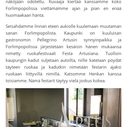
näköjään odotettu. Kuvaaja kiertää kanssamme koko
Forlimpopolissa viettämämme ajan ja pian en enää
huomaakaan häntä.
Seisahdamme linnan eteen aukiolle kuulemaan muutaman
sanan Forlimpopolista. Kaupunki on kuuluisan
gastronomin Pellegrino Artusin synnyinpaikka ja
Forlimpopolissa järjestetään kesäisin hänen mukaansa
nimetty ruokafestivaali Festa Artusiana. Tuolloin
kaupungin kadut suljetaan autoilta, niille katetaan pöydät
täyteen ruokaa ja kadutkin nimetään festarin ajaksi
ruokaan liittyvillä nimillä. Katsomme Henkan kanssa
toisiamme. Nämä festarit täytyy vielä joskus kokea.