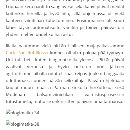
Lounaan kera nautittu sangiovese sekä kahvi pitivät meidät
kuitenkin hereillä ja hyvä niin, sillä ohjelmassa oli vielä
kahteen viinitilaan tutustuminen. Ensimmäinen oli suuri
lähes täysin automatisoitu viinitila ja toinen päinvastoin
yhden miehen uudehko harrastus.
Illalla nautimme vielä pitkän illallisen majapaikassamme
Corte San Ruffillossa
kunnes oli aika painaa pää tyynyyn.
Uni tuli heti, kuten blogimatkoilla yleensä. Pitkät päivät
vaativat veronsa ja hyvin nukutun yön jälkeen
agriturismon pihalla odotteli taas reipas joukko bloggaajia
odottamassa uuden päivän seikkailuja. Päivän ohjelmaan
kuului muun muassa Parman kinkulla herkuttelua sekä
Modenan balsamiviinietikan valmistusprosessiin
tutustumista, mutta se onkin sitten jo aivan oma tarinansa.