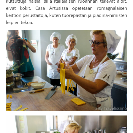
kutsuttuja naisia, sillä italialaisen ruoanhan tekevät äidit,
eivät kokit. Casa Artusissa opetetaan romagnalaisen
keittiön perustaitoja, kuten tuorepastan ja piadina-nimisten
leipien tekoa.