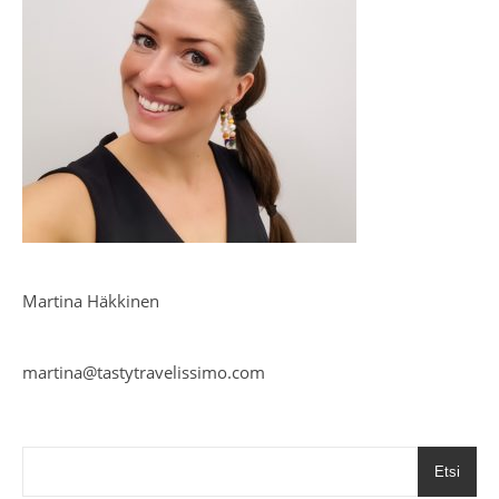
Martina Häkkinen
martina@tastytravelissimo.com
Etsi