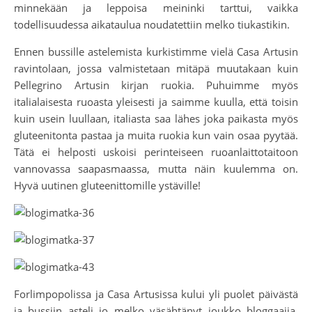
minnekään ja leppoisa meininki tarttui, vaikka
todellisuudessa aikataulua noudatettiin melko tiukastikin.
Ennen bussille astelemista kurkistimme vielä Casa Artusin
ravintolaan, jossa valmistetaan mitäpä muutakaan kuin
Pellegrino Artusin kirjan ruokia. Puhuimme myös
italialaisesta ruoasta yleisesti ja saimme kuulla, että toisin
kuin usein luullaan, italiasta saa lähes joka paikasta myös
gluteenitonta pastaa ja muita ruokia kun vain osaa pyytää.
Tätä ei helposti uskoisi perinteiseen ruoanlaittotaitoon
vannovassa saapasmaassa, mutta näin kuulemma on.
Hyvä uutinen gluteenittomille ystäville!
Forlimpopolissa ja Casa Artusissa kului yli puolet päivästä
ja bussiin asteli jo melko väsähtänyt joukko bloggaajia.