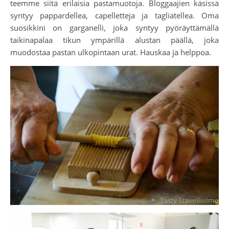
teemme siitä erilaisia pastamuotoja. Bloggaajien käsissä
syntyy pappardellea, capelletteja ja tagliatellea. Oma
suosikkini on garganelli, joka syntyy pyöräyttämällä
taikinapalaa tikun ympärillä alustan päällä, joka
muodostaa pastan ulkopintaan urat. Hauskaa ja helppoa.