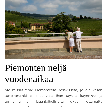
Piemonten neljä
vuodenaikaa
Me reissasimme Piemontessa kesäkuussa, jolloin kesän
turistisesonki ei ollut vielä ihan täysillä käynnissä ja
tunnelma oli lauantaihulinoita lukuun ottamatta
rauhallinen. Alueella oli kaunista värikkäiden kukkien