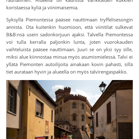
koristaessa kyliä ja viinimaisemia.
Syksyllä Piemontessa pääsee nauttimaan tryffelisesongin
annista. Ota kuitenkin huomioon, että viinitilat sulkevat
B&B:nsä usein sadonkorjuun ajaksi. Talvella Piemontessa
voi tulla kerralla paljonkin lunta, joten vuorokauden
vaihteluista pääsee nauttimaan. Juuri se on yksi syy sille,
miksi alue kiinnostaa minua myös asumismielessä. Talvi ei
yllätä Piemonten autoilijoita ainakaan kovin pahasti, sillä
tiet aurataan hyvin ja alueella on myös talvirengaspakko.