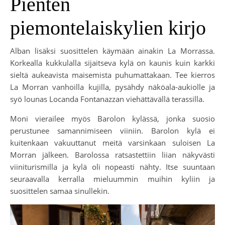
Pienten
piemontelaiskylien kirjo
Alban lisäksi suosittelen käymään ainakin La Morrassa.
Korkealla kukkulalla sijaitseva kylä on kaunis kuin karkki
sieltä aukeavista maisemista puhumattakaan. Tee kierros
La Morran vanhoilla kujilla, pysähdy näköala-aukiolle ja
syö lounas Locanda Fontanazzan viehättävällä terassilla.
Moni vierailee myös Barolon kylässä, jonka suosio
perustunee samannimiseen viiniin. Barolon kylä ei
kuitenkaan vakuuttanut meitä varsinkaan suloisen La
Morran jälkeen. Barolossa ratsastettiin liian näkyvästi
viiniturismilla ja kylä oli nopeasti nähty. Itse suuntaan
seuraavalla kerralla mieluummin muihin kyliin ja
suosittelen samaa sinullekin.