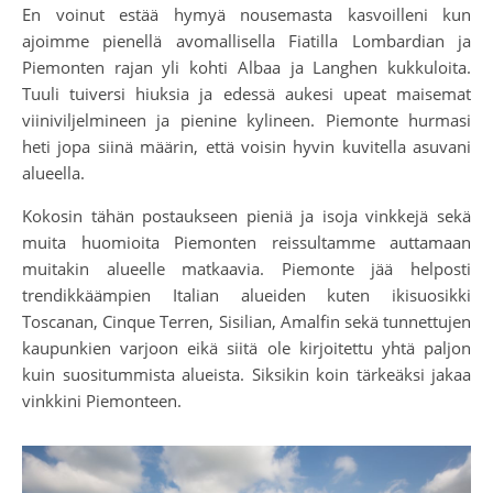
En voinut estää hymyä nousemasta kasvoilleni kun
ajoimme pienellä avomallisella Fiatilla Lombardian ja
Piemonten rajan yli kohti Albaa ja Langhen kukkuloita.
Tuuli tuiversi hiuksia ja edessä aukesi upeat maisemat
viiniviljelmineen ja pienine kylineen. Piemonte hurmasi
heti jopa siinä määrin, että voisin hyvin kuvitella asuvani
alueella.
Kokosin tähän postaukseen pieniä ja isoja vinkkejä sekä
muita huomioita Piemonten reissultamme auttamaan
muitakin alueelle matkaavia. Piemonte jää helposti
trendikkäämpien Italian alueiden kuten ikisuosikki
Toscanan, Cinque Terren, Sisilian, Amalfin sekä tunnettujen
kaupunkien varjoon eikä siitä ole kirjoitettu yhtä paljon
kuin suositummista alueista. Siksikin koin tärkeäksi jakaa
vinkkini Piemonteen.