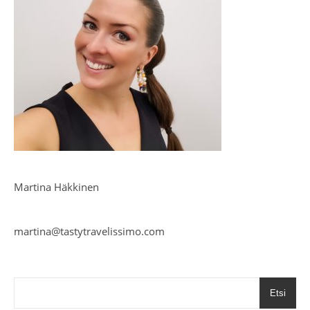
Martina Häkkinen
martina@tastytravelissimo.com
Etsi