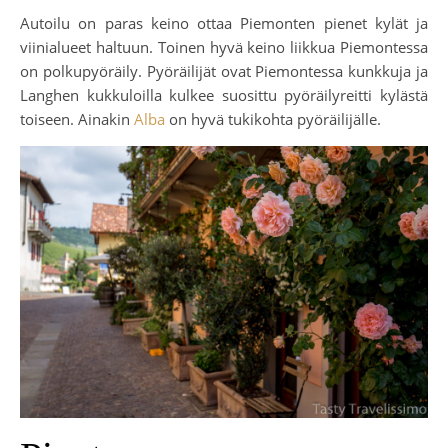
Autoilu on paras keino ottaa Piemonten pienet kylät ja
viinialueet haltuun. Toinen hyvä keino liikkua Piemontessa
on polkupyöräily. Pyöräilijät ovat Piemontessa kunkkuja ja
Langhen kukkuloilla kulkee suosittu pyöräilyreitti kylästä
toiseen. Ainakin
Alba
on hyvä tukikohta pyöräilijälle.