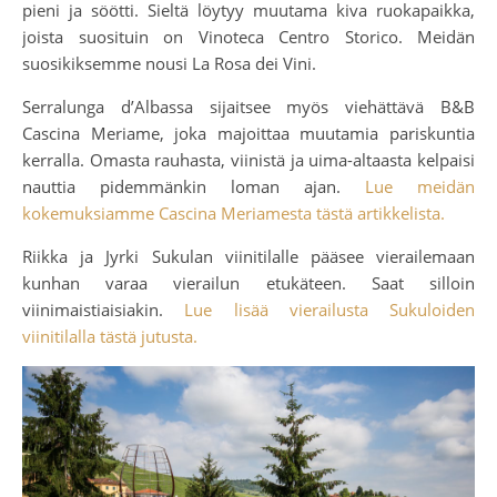
pieni ja söötti. Sieltä löytyy muutama kiva ruokapaikka,
joista suosituin on Vinoteca Centro Storico. Meidän
suosikiksemme nousi La Rosa dei Vini.
Serralunga d’Albassa sijaitsee myös viehättävä B&B
Cascina Meriame, joka majoittaa muutamia pariskuntia
kerralla. Omasta rauhasta, viinistä ja uima-altaasta kelpaisi
nauttia pidemmänkin loman ajan.
Lue meidän
kokemuksiamme Cascina Meriamesta tästä artikkelista.
Riikka ja Jyrki Sukulan viinitilalle pääsee vierailemaan
kunhan varaa vierailun etukäteen. Saat silloin
viinimaistiaisiakin.
Lue lisää vierailusta Sukuloiden
viinitilalla tästä jutusta.