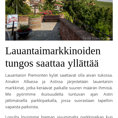
Lauantaimarkkinoiden
tungos saattaa yllättää
Lauantaisin Piemonten kylät saattavat olla aivan tukossa.
Ainakin Albassa ja Astissa järjestetään lauantaisin
markkinat, jotka keräävät paikalle suuren määrän ihmisiä.
Me pyörimme ikuisuudelta tuntuvan ajan Astin
jättimäisellä parkkipaikalla, jossa suorastaan tapeltiin
vapaista paikoista.
Lopulta löysimme hieman sivummalta parkkipaikan kun