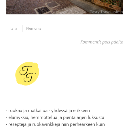
Italia
Piemonte
art
Kommentit pois päältä
- ruokaa ja matkailua - yhdessä ja erikseen
- elämyksiä, hemmottelua ja pientä arjen luksusta
- reseptejä ja ruokavinkkejä niin perhearkeen kuin