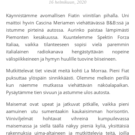
16 helmikuun, 2020
Käynnistämme avomallisen Fiatin viinitilan pihalla. Uni
maittoi hyvin Cascina Meriamen viehättävässä B&B:ssä ja
istumme pirteinä autossa. Aurinko paistaa lämpimästi
Piemonten kesäkuussa. Kuuntelemme Spektin Forza
Italiaa, vaikka tilanteeseen sopisi vielä paremmin
italialainen radiokanava hengästyttävän nopeine
välispiikkeineen ja hymyn huulille tuovine biiseineen.
Mutkittelevat tiet vievät meitä kohti La Morraa. Pieni Fiat
puksuttaa ylöspäin sinnikkäästi. Olemme melkein perillä
kun näemme mutkassa viehättävän näköalapaikan.
Pysäytämme tien sivuun ja astumme ulos autosta.
Maisemat ovat upeat ja jatkuvat pitkälle, vaikka pieni
aamuinen utu sumentaakin kaukaisimman horisontin.
Viiniviljelmät hohtavat vihreinä kumpuilevassa
maisemassa ja siellä täällä näkyy pieniä kyliä, yksittäisiä
rakennuksia uima-altaineen ja mutkittelevia teitä, joilla