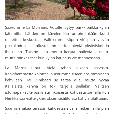
Saavumme La Morraan. Autolle löytyy parkkipaikka kylän
laitamilta. Lähdemme kävelemään umpimähkään kohti
oletettua keskustaa. Valitsemme söpön ylöspäin vievän
pikkukadun ja tallustelemme sitä pieniä yksityiskohtia
ihastellen. Toistan liian monta kertaa ihailevia lauseita,
mutta minkäs teet kun kylän kauneus vie mennessään.
La Morra uinuu vielä tähän aikaan päivästä.
Kahvihammasta kolottaa ja astumme sisään ensimmäiseen
kahvilaan. Tai viinibaari se taitaa olla, mutta hyvää
italialaista kahvia on toki tarjolla sielläkin. Valitsen
istumapaikat terassin aurinkoisesta kohdasta samalla kun
Henkka saa esittelykierroksen sisätiloissa kahvia tilattuaan.
Saamme jakaa terassin kahdestaan vain hetken, sillä pian