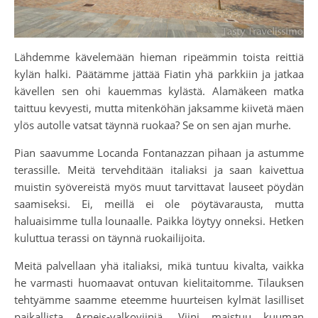
Lähdemme kävelemään hieman ripeämmin toista reittiä
kylän halki. Päätämme jättää Fiatin yhä parkkiin ja jatkaa
kävellen sen ohi kauemmas kylästä. Alamäkeen matka
taittuu kevyesti, mutta mitenköhän jaksamme kiivetä mäen
ylös autolle vatsat täynnä ruokaa? Se on sen ajan murhe.
Pian saavumme Locanda Fontanazzan pihaan ja astumme
terassille. Meitä tervehditään italiaksi ja saan kaivettua
muistin syövereistä myös muut tarvittavat lauseet pöydän
saamiseksi. Ei, meillä ei ole pöytävarausta, mutta
haluaisimme tulla lounaalle. Paikka löytyy onneksi. Hetken
kuluttua terassi on täynnä ruokailijoita.
Meitä palvellaan yhä italiaksi, mikä tuntuu kivalta, vaikka
he varmasti huomaavat ontuvan kielitaitomme. Tilauksen
tehtyämme saamme eteemme huurteisen kylmät lasilliset
paikallista Arneis-valkoviiniä. Viini maistuu kuuman