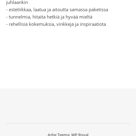
juhlaankin
- estetiikkaa, laatua ja aitoutta samassa paketissa
- tunnelmia, hitaita hetkiä ja hyvää mieltä
- rehellisiä kokemuksia, vinkkejä ja inspiraatiota
Ashe Teema
.
WP Royal