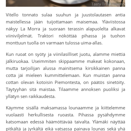
Vitello tonnato sulaa suuhun ja juustolautasen antia
maistellessa jään tuijottamaan maisemaa. Yläviistossa
näkyy La Morra ja suoraan terassin alapuolelta alkavat
viiniviljelmät. Traktori nököttää pihassa ja tuohon
monttuun tuolla on varmaan tulossa uima-allas.
Kun ruoat on syöty ja viinilasilliset juotu, alamme miettiä
jälkiruokaa. Useimmiten skippaamme makeat kokonaan,
mutta tarjoilijan alussa mainitsema kirsikkainen panna
cotta jäi mieleen kummittelemaan. Kun muistan panna
cottan olevan kotoisin Piemontesta, on päätös sinetöity.
Täytyyhän sitä maistaa. Tilaamme annoksen puoliksi ja
yllätyn sen raikkaudesta.
Käymme sisällä maksamassa lounaamme ja kiittelemme
vuolaasti herkullisesta ruoasta. Pihassa pysähdymme
katsomaan edessä häämöttävää taivalta. Ylämäki näyttää
pitkältä ja jyrkältä eikä vatsassa painava lounas sekä yhä