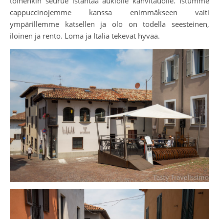
toinenkin seurue istahtaa aukiolle kahvitauolle. Istumme
cappuccinojemme kanssa enimmäkseen vaiti
ympärillemme katsellen ja olo on todella seesteinen,
iloinen ja rento. Loma ja Italia tekevät hyvää.