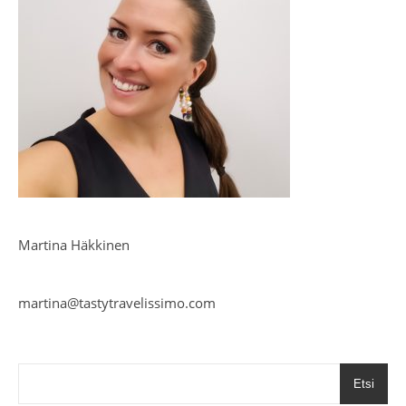
Martina Häkkinen
martina@tastytravelissimo.com
Etsi