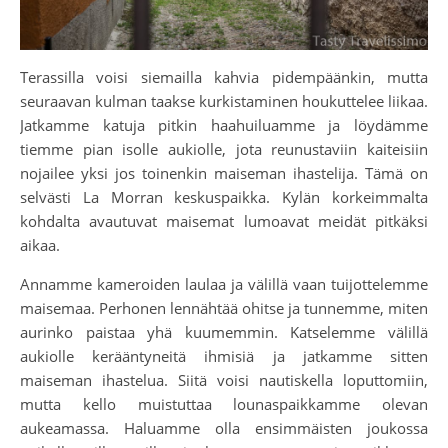
Terassilla voisi siemailla kahvia pidempäänkin, mutta
seuraavan kulman taakse kurkistaminen houkuttelee liikaa.
Jatkamme katuja pitkin haahuiluamme ja löydämme
tiemme pian isolle aukiolle, jota reunustaviin kaiteisiin
nojailee yksi jos toinenkin maiseman ihastelija. Tämä on
selvästi La Morran keskuspaikka. Kylän korkeimmalta
kohdalta avautuvat maisemat lumoavat meidät pitkäksi
aikaa.
Annamme kameroiden laulaa ja välillä vaan tuijottelemme
maisemaa. Perhonen lennähtää ohitse ja tunnemme, miten
aurinko paistaa yhä kuumemmin. Katselemme välillä
aukiolle kerääntyneitä ihmisiä ja jatkamme sitten
maiseman ihastelua. Siitä voisi nautiskella loputtomiin,
mutta kello muistuttaa lounaspaikkamme olevan
aukeamassa. Haluamme olla ensimmäisten joukossa