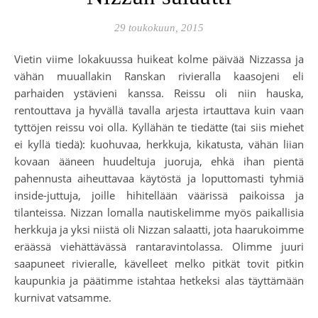
29 toukokuun, 2015
Vietin viime lokakuussa huikeat kolme päivää Nizzassa ja
vähän muuallakin Ranskan rivieralla kaasojeni eli
parhaiden ystävieni kanssa. Reissu oli niin hauska,
rentouttava ja hyvällä tavalla arjesta irtauttava kuin vaan
tyttöjen reissu voi olla. Kyllähän te tiedätte (tai siis miehet
ei kyllä tiedä): kuohuvaa, herkkuja, kikatusta, vähän liian
kovaan ääneen huudeltuja juoruja, ehkä ihan pientä
pahennusta aiheuttavaa käytöstä ja loputtomasti tyhmiä
inside-juttuja, joille hihitellään väärissä paikoissa ja
tilanteissa. Nizzan lomalla nautiskelimme myös paikallisia
herkkuja ja yksi niistä oli Nizzan salaatti, jota haarukoimme
eräässä viehättävässä rantaravintolassa. Olimme juuri
saapuneet rivieralle, kävelleet melko pitkät tovit pitkin
kaupunkia ja päätimme istahtaa hetkeksi alas täyttämään
kurnivat vatsamme.