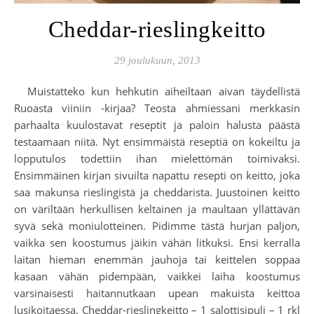
Cheddar-rieslingkeitto
29 joulukuun, 2013
Muistatteko kun hehkutin aiheiltaan aivan täydellistä
Ruoasta viiniin -kirjaa? Teosta ahmiessani merkkasin
parhaalta kuulostavat reseptit ja paloin halusta päästä
testaamaan niitä. Nyt ensimmäistä reseptiä on kokeiltu ja
lopputulos todettiin ihan mielettömän toimivaksi.
Ensimmäinen kirjan sivuilta napattu resepti on keitto, joka
saa makunsa rieslingistä ja cheddarista. Juustoinen keitto
on väriltään herkullisen keltainen ja maultaan yllättävän
syvä sekä moniulotteinen. Pidimme tästä hurjan paljon,
vaikka sen koostumus jäikin vähän litkuksi. Ensi kerralla
laitan hieman enemmän jauhoja tai keittelen soppaa
kasaan vähän pidempään, vaikkei laiha koostumus
varsinaisesti haitannutkaan upean makuista keittoa
lusikoitaessa. Cheddar-rieslingkeitto – 1 salottisipuli – 1 rkl