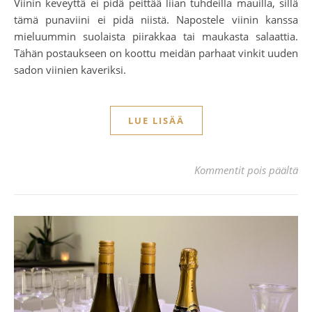
Viinin keveyttä ei pidä peittää liian tuhdeilla mauilla, sillä
tämä punaviini ei pidä niistä. Napostele viinin kanssa
mieluummin suolaista piirakkaa tai maukasta salaattia.
Tähän postaukseen on koottu meidän parhaat vinkit uuden
sadon viinien kaveriksi.
LUE LISÄÄ
art
Kommentit pois päältä