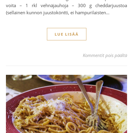
voita – 1 rkl vehnäjauhoja – 300 g cheddarjuustoa
(sellainen kunnon juustoköntti, ei hampurilaisten…
LUE LISÄÄ
art
Kommentit pois päältä