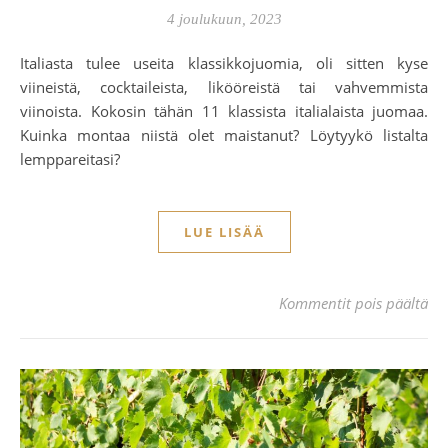
4 joulukuun, 2023
Italiasta tulee useita klassikkojuomia, oli sitten kyse
viineistä, cocktaileista, likööreistä tai vahvemmista
viinoista. Kokosin tähän 11 klassista italialaista juomaa.
Kuinka montaa niistä olet maistanut? Löytyykö listalta
lemppareitasi?
LUE LISÄÄ
art
Kommentit pois päältä