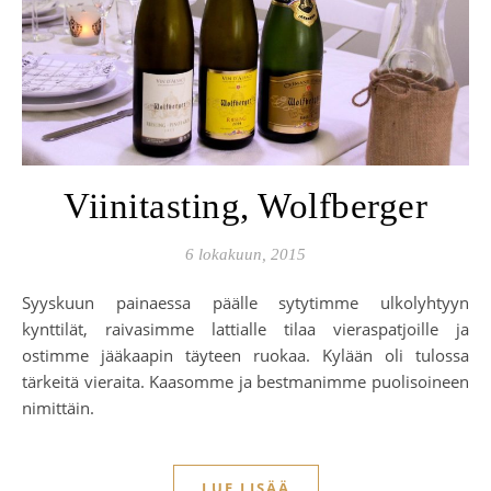
Viinitasting, Wolfberger
6 lokakuun, 2015
Syyskuun painaessa päälle sytytimme ulkolyhtyyn
kynttilät, raivasimme lattialle tilaa vieraspatjoille ja
ostimme jääkaapin täyteen ruokaa. Kylään oli tulossa
tärkeitä vieraita. Kaasomme ja bestmanimme puolisoineen
nimittäin.
LUE LISÄÄ