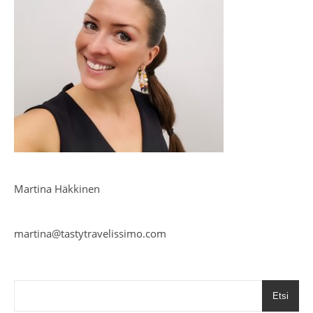
Martina Häkkinen
martina@tastytravelissimo.com
Etsi