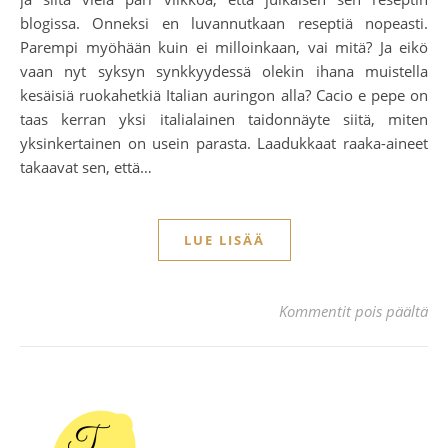
blogissa. Onneksi en luvannutkaan reseptiä nopeasti.
Parempi myöhään kuin ei milloinkaan, vai mitä? Ja eikö
vaan nyt syksyn synkkyydessä olekin ihana muistella
kesäisiä ruokahetkiä Italian auringon alla? Cacio e pepe on
taas kerran yksi italialainen taidonnäyte siitä, miten
yksinkertainen on usein parasta. Laadukkaat raaka-aineet
takaavat sen, että…
LUE LISÄÄ
art
Kommentit pois päältä