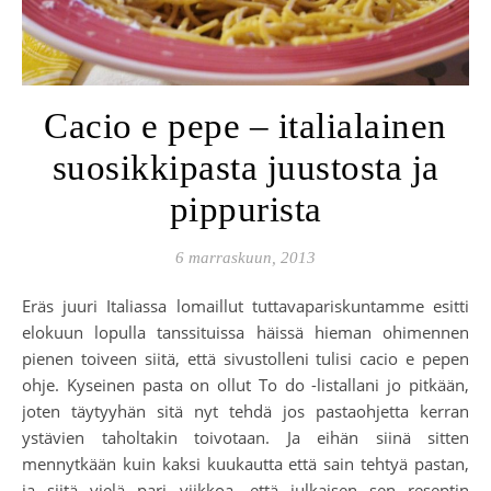
Cacio e pepe – italialainen
suosikkipasta juustosta ja
pippurista
6 marraskuun, 2013
Eräs juuri Italiassa lomaillut tuttavapariskuntamme esitti
elokuun lopulla tanssituissa häissä hieman ohimennen
pienen toiveen siitä, että sivustolleni tulisi cacio e pepen
ohje. Kyseinen pasta on ollut To do -listallani jo pitkään,
joten täytyyhän sitä nyt tehdä jos pastaohjetta kerran
ystävien taholtakin toivotaan. Ja eihän siinä sitten
mennytkään kuin kaksi kuukautta että sain tehtyä pastan,
ja siitä vielä pari viikkoa, että julkaisen sen reseptin