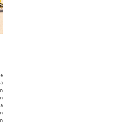
me
tä
in
än
ta
en
än