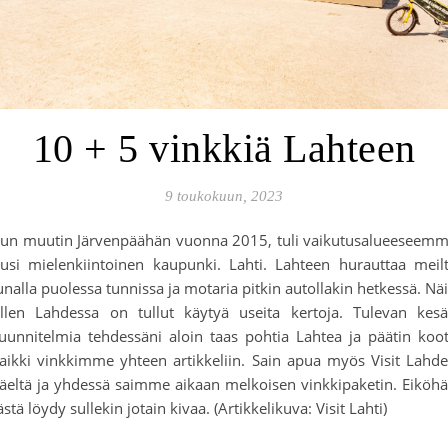
10 + 5 vinkkiä Lahteen
9 toukokuun, 2023
un muutin Järvenpäähän vuonna 2015, tuli vaikutusalueeseem
usi mielenkiintoinen kaupunki. Lahti. Lahteen hurauttaa meil
unalla puolessa tunnissa ja motaria pitkin autollakin hetkessä. Nä
llen Lahdessa on tullut käytyä useita kertoja. Tulevan kes
uunnitelmia tehdessäni aloin taas pohtia Lahtea ja päätin koo
aikki vinkkimme yhteen artikkeliin. Sain apua myös Visit Lahd
äeltä ja yhdessä saimme aikaan melkoisen vinkkipaketin. Eiköh
ästä löydy sullekin jotain kivaa. (Artikkelikuva: Visit Lahti)