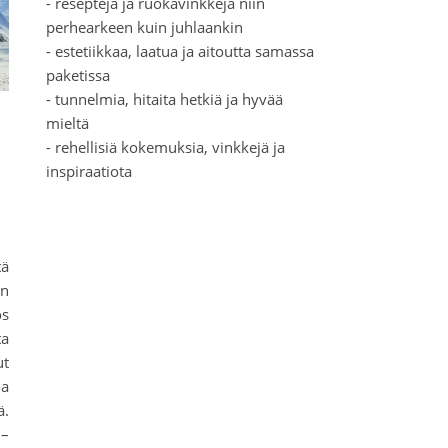
- reseptejä ja ruokavinkkejä niin
perhearkeen kuin juhlaankin
- estetiikkaa, laatua ja aitoutta samassa
paketissa
- tunnelmia, hitaita hetkiä ja hyvää
mieltä
- rehellisiä kokemuksia, vinkkejä ja
inspiraatiota
tä
on
os
ta
ut
oa
ä.
 –