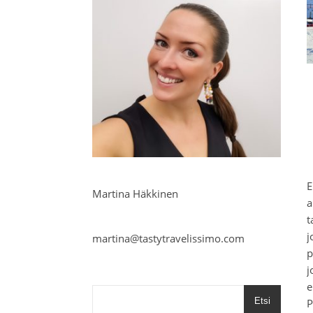
E
Martina Häkkinen
a
t
j
martina@tastytravelissimo.com
p
j
e
Etsi
P