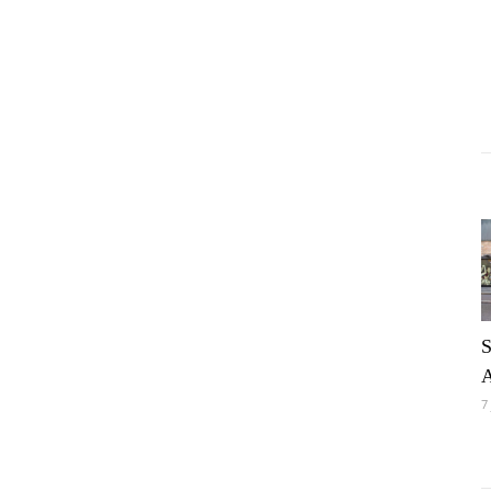
S
A
7