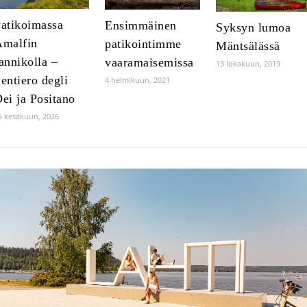
atikoimassa
Ensimmäinen
Syksyn lumoa
Amalfin
patikointimme
Mäntsälässä
annikolla –
vaaramaisemissa
13 lokakuun, 2019
entiero degli
4 helmikuun, 2021
ei ja Positano
5 kesäkuun, 2026