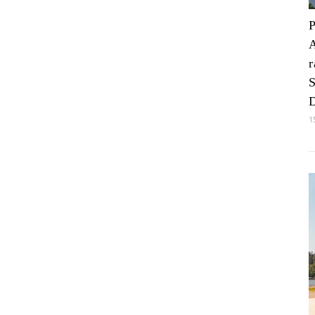
P
r
S
D
1