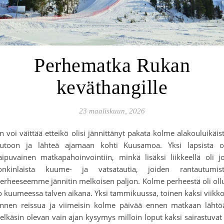
Perhematka Rukan
keväthangille
23 maaliskuun, 2026
n voi väittää etteikö olisi jännittänyt pakata kolme alakouluikäis
utoon ja lähteä ajamaan kohti Kuusamoa. Yksi lapsista 
aipuvainen matkapahoinvointiin, minkä lisäksi liikkeellä oli j
onkinlaista kuume- ja vatsatautia, joiden rantautumis
erheeseemme jännitin melkoisen paljon. Kolme perheestä oli oll
o kuumeessa talven aikana. Yksi tammikuussa, toinen kaksi viikk
nnen reissua ja viimeisin kolme päivää ennen matkaan lähtö
elkäsin olevan vain ajan kysymys milloin loput kaksi sairastuvat