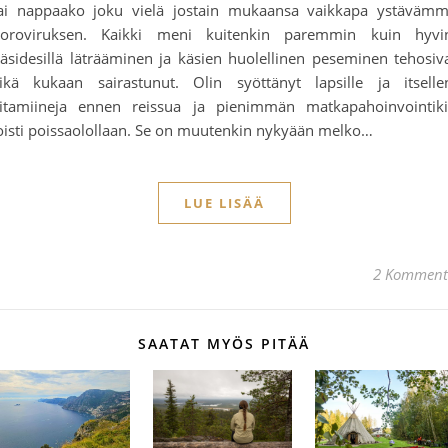
ai nappaako joku vielä jostain mukaansa vaikkapa ystäväm
oroviruksen. Kaikki meni kuitenkin paremmin kuin hyvi
äsidesillä läträäminen ja käsien huolellinen peseminen tehosiv
ikä kukaan sairastunut. Olin syöttänyt lapsille ja itselle
itamiineja ennen reissua ja pienimmän matkapahoinvointik
oisti poissaolollaan. Se on muutenkin nykyään melko…
LUE LISÄÄ
2 Komment
SAATAT MYÖS PITÄÄ