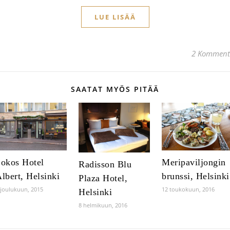
LUE LISÄÄ
2 Komment
SAATAT MYÖS PITÄÄ
okos Hotel
Meripaviljongin
Radisson Blu
lbert, Helsinki
brunssi, Helsinki
Plaza Hotel,
 joulukuun, 2015
12 toukokuun, 2016
Helsinki
8 helmikuun, 2016