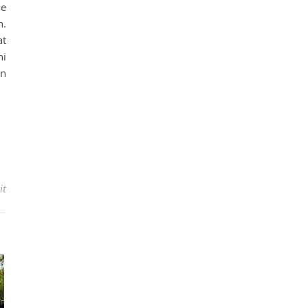
me
n.
at
ni
in
it