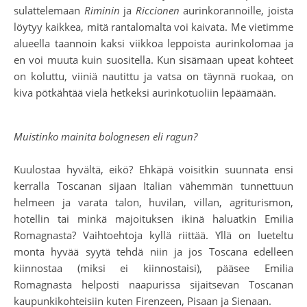
sulattelemaan
Riminin
ja
Riccionen
aurinkorannoille, joista
löytyy kaikkea, mitä rantalomalta voi kaivata. Me vietimme
alueella taannoin kaksi viikkoa leppoista aurinkolomaa ja
en voi muuta kuin suositella. Kun sisämaan upeat kohteet
on koluttu, viiniä nautittu ja vatsa on täynnä ruokaa, on
kiva pötkähtää vielä hetkeksi aurinkotuoliin lepäämään.
Muistinko mainita bolognesen eli ragun?
Kuulostaa hyvältä, eikö? Ehkäpä voisitkin suunnata ensi
kerralla Toscanan sijaan Italian vähemmän tunnettuun
helmeen ja varata talon, huvilan, villan, agriturismon,
hotellin tai minkä majoituksen ikinä haluatkin Emilia
Romagnasta? Vaihtoehtoja kyllä riittää. Yllä on lueteltu
monta hyvää syytä tehdä niin ja jos Toscana edelleen
kiinnostaa (miksi ei kiinnostaisi), pääsee Emilia
Romagnasta helposti naapurissa sijaitsevan Toscanan
kaupunkikohteisiin kuten Firenzeen, Pisaan ja Sienaan.