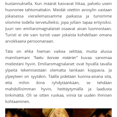
kustannuksella. Kun määrät kasvavat liikaa, palvelu usein
huononee tahtomattakin. Meidät otettiin avosylin vastaan
jokaisessa vierailemassamme paikassa ja tunsimme
olomme todella tervetulleiksi, jopa jollain tapaa erityisiksi.
Juuri sen emiliaromagnalaiset osaavat aivan luonnostaan.
Turisti ei ole vain turisti vaan jokaista kohdellaan omana
arvokkaana persoonanaan.
Tätä on ehkä hieman vaikea selittää, mutta alussa
mainitsemani
“laatu korvaa määrän”
kuvaa sanomaa
mielestäni hyvin. Emiliaromagnalaiset ovat hyvällä tavalla
ylpeitä tekemisestään olematta lainkaan koppavia. Ja
ylpeyteen on syytäkin. Täällä pidetään kunnia-asiana sitä,
että mihin ikinä ryhdytäänkään, se tehdään
mahdollisimman hyvin, heittäytymällä ja laadusta
tinkimättä. Oli se sitten ruokaa, viiniä tai uuden ihmisen
kohtaaminen.