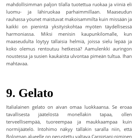
mahdollisimman paljon tilalla tuotettua ruokaa ja viiniä eli
luomu- ja lähiruokaa parhaimmillaan. Maaseudun
rauhassa yöunet maistuvat makoisammilta kuin missään ja
kaikki on pienintä yksityiskohtaa myöten täydellisessä
harmoniassa. Miksi menisin kaupunkilomalle, kun
maaseudulta löytyy tällaisia helmiä, joissa sielu lepää ja
koko olemus rentoutuu hetkessä? Aamulenkki auringon
noustessa ja susien kaukaista ulvontaa pimeän tultua. Ihan
mahtavaa.
9. Gelato
Italialainen gelato on aivan omaa luokkaansa. Se eroaa
tavallisesta jäätelöstä monellakin tapaa, ollen
terveellisempää, tuoreempaa ja maukkaampaa kuin
normijäätelö. Intohimo näkyy tälläkin saralla niin, että
Bolognan alueelle on perustettu valtava Carpigiani-niminen