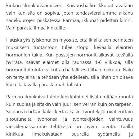
kinkun ilmakuivaamiseen. Kuivaushallin ikkunat avataan
vain kun sää on sopiva, joten tehdasvierailumme aikana
sadekuurojen piiskatessa Parmaa, ikkunat pidettiin kiinni.
Vain parasta ilmaa kinkuille.
Hauska yksityiskohta on myös se, että ikiaikaisen perinteen
mukaisesti tuotantoon tulee stoppi keväällä eläinten
hormonien takia. Kun possujen hormonit alkavat keväällä
hyrrätä, saavat eläimet olla rauhassa 4-6 viikkoa, sillä
hormonitoiminta vaikuttaa haitallisesti lihan makuun. Näin
on tehty aina ja tehdään yhä edelleen, sillä lihan on oltava
kaikella tavalla parasta mahdollista.
Parman ilmakuivattuihin kinkkuihin ei lisätä mitään muuta
kuin suolaa ja sitäkin vain juuri sen verran kuin on tarpeen.
Suolaus tehdään kaksi kertaa käsin, työntekijät ovat erittäin
sitoutuneita työhönsä ja työntekijöiden vaihtuvuus
vierailemassamme tehtaassa on hyvin pientä. Täällä
kinkkua ilmakuivataan suurella sydämellä ja