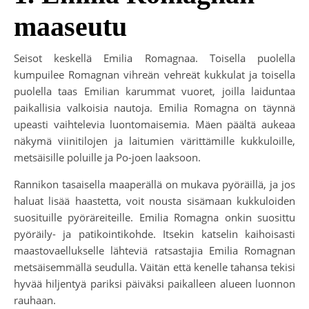
maaseutu
Seisot keskellä Emilia Romagnaa. Toisella puolella
kumpuilee Romagnan vihreän vehreät kukkulat ja toisella
puolella taas Emilian karummat vuoret, joilla laiduntaa
paikallisia valkoisia nautoja. Emilia Romagna on täynnä
upeasti vaihtelevia luontomaisemia. Mäen päältä aukeaa
näkymä viinitilojen ja laitumien värittämille kukkuloille,
metsäisille poluille ja Po-joen laaksoon.
Rannikon tasaisella maaperällä on mukava pyöräillä, ja jos
haluat lisää haastetta, voit nousta sisämaan kukkuloiden
suosituille pyöräreiteille. Emilia Romagna onkin suosittu
pyöräily- ja patikointikohde. Itsekin katselin kaihoisasti
maastovaellukselle lähteviä ratsastajia Emilia Romagnan
metsäisemmällä seudulla. Väitän että kenelle tahansa tekisi
hyvää hiljentyä pariksi päiväksi paikalleen alueen luonnon
rauhaan.