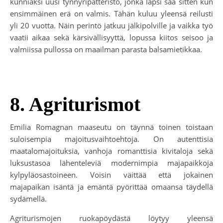
kunniaksi uusi tynnyripatteristo, jonka lapsi saa sitten kun
ensimmäinen erä on valmis. Tähän kuluu yleensä reilusti
yli 20 vuotta. Näin perintö jatkuu jälkipolville ja vaikka työ
vaatii aikaa sekä kärsivällisyyttä, lopussa kiitos seisoo ja
valmiissa pullossa on maailman parasta balsamietikkaa.
8. Agriturismot
Emilia Romagnan maaseutu on täynnä toinen toistaan
suloisempia majoitusvaihtoehtoja. On autenttisia
maatalomajoituksia, vanhoja romanttisia kivitaloja sekä
luksustasoa lähenteleviä modernimpia majapaikkoja
kylpyläosastoineen. Voisin väittää että jokainen
majapaikan isäntä ja emäntä pyörittää omaansa täydellä
sydämellä.
Agriturismojen ruokapöydästä löytyy yleensä