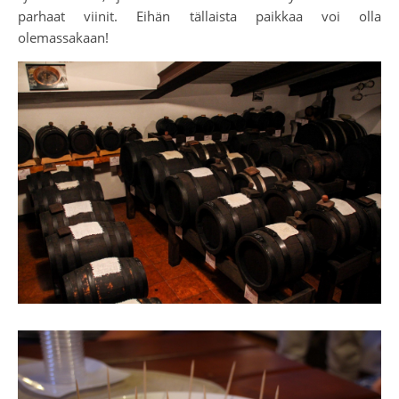
parhaat viinit. Eihän tällaista paikkaa voi olla
olemassakaan!