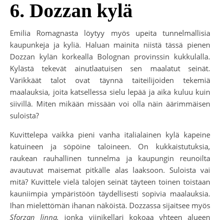
6. Dozzan kylä
Emilia Romagnasta löytyy myös upeita tunnelmallisia
kaupunkeja ja kyliä. Haluan mainita niistä tässä pienen
Dozzan kylän korkealla Bolognan provinssin kukkulalla.
Kylästä tekevät ainutlaatuisen sen maalatut seinät.
Värikkäät talot ovat täynnä taiteilijoiden tekemiä
maalauksia, joita katsellessa sielu lepää ja aika kuluu kuin
siivillä. Miten mikään missään voi olla näin äärimmäisen
suloista?
Kuvittelepa vaikka pieni vanha italialainen kylä kapeine
katuineen ja söpöine taloineen. On kukkaistutuksia,
raukean rauhallinen tunnelma ja kaupungin reunoilta
avautuvat maisemat pitkälle alas laaksoon. Suloista vai
mitä? Kuvittele vielä talojen seinät täyteen toinen toistaan
kauniimpia ympäristöön täydellisesti sopivia maalauksia.
Ihan mielettömän ihanan näköistä. Dozzassa sijaitsee myös
Sforzan linna,
jonka viinikellari kokoaa yhteen alueen