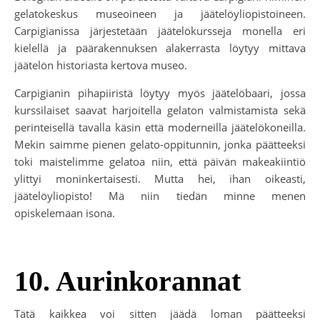
gelatokeskus museoineen ja jäätelöyliopistoineen.
Carpigianissa järjestetään jäätelökursseja monella eri
kielellä ja päärakennuksen alakerrasta löytyy mittava
jäätelön historiasta kertova museo.
Carpigianin pihapiiristä löytyy myös jäätelöbaari, jossa
kurssilaiset saavat harjoitella gelaton valmistamista sekä
perinteisellä tavalla käsin että moderneilla jäätelökoneilla.
Mekin saimme pienen gelato-oppitunnin, jonka päätteeksi
toki maistelimme gelatoa niin, että päivän makeakiintiö
ylittyi moninkertaisesti. Mutta hei, ihan oikeasti,
jäätelöyliopisto! Mä niin tiedän minne menen
opiskelemaan isona.
10. Aurinkorannat
Tätä kaikkea voi sitten jäädä loman päätteeksi