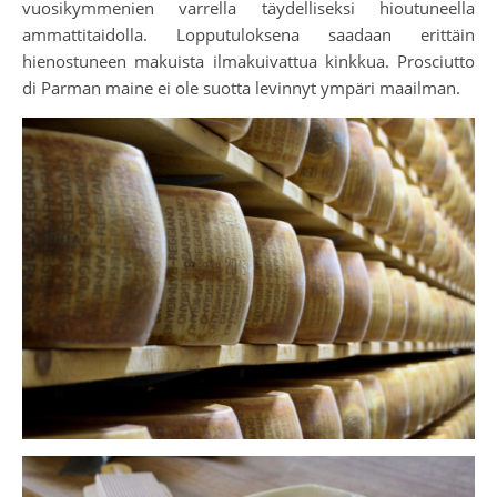
vuosikymmenien varrella täydelliseksi hioutuneella
ammattitaidolla. Lopputuloksena saadaan erittäin
hienostuneen makuista ilmakuivattua kinkkua. Prosciutto
di Parman maine ei ole suotta levinnyt ympäri maailman.