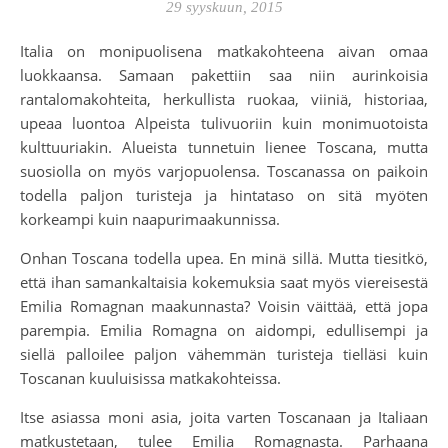
29 syyskuun, 2015
Italia on monipuolisena matkakohteena aivan omaa
luokkaansa. Samaan pakettiin saa niin aurinkoisia
rantalomakohteita, herkullista ruokaa, viiniä, historiaa,
upeaa luontoa Alpeista tulivuoriin kuin monimuotoista
kulttuuriakin. Alueista tunnetuin lienee Toscana, mutta
suosiolla on myös varjopuolensa. Toscanassa on paikoin
todella paljon turisteja ja hintataso on sitä myöten
korkeampi kuin naapurimaakunnissa.
Onhan Toscana todella upea. En minä sillä. Mutta tiesitkö,
että ihan samankaltaisia kokemuksia saat myös viereisestä
Emilia Romagnan maakunnasta? Voisin väittää, että jopa
parempia. Emilia Romagna on aidompi, edullisempi ja
siellä palloilee paljon vähemmän turisteja tielläsi kuin
Toscanan kuuluisissa matkakohteissa.
Itse asiassa moni asia, joita varten Toscanaan ja Italiaan
matkustetaan, tulee Emilia Romagnasta. Parhaana