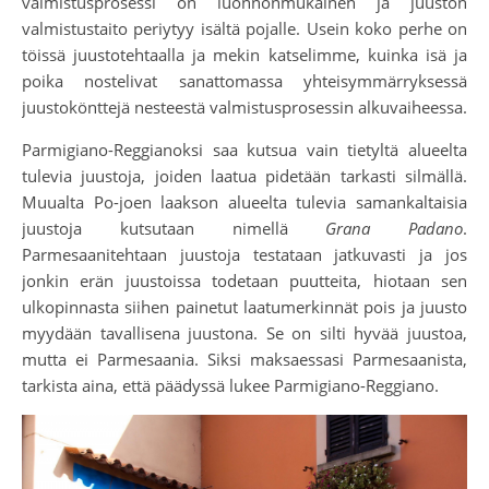
valmistusprosessi on luonnonmukainen ja juuston
valmistustaito periytyy isältä pojalle. Usein koko perhe on
töissä juustotehtaalla ja mekin katselimme, kuinka isä ja
poika nostelivat sanattomassa yhteisymmärryksessä
juustokönttejä nesteestä valmistusprosessin alkuvaiheessa.
Parmigiano-Reggianoksi saa kutsua vain tietyltä alueelta
tulevia juustoja, joiden laatua pidetään tarkasti silmällä.
Muualta Po-joen laakson alueelta tulevia samankaltaisia
juustoja kutsutaan nimellä
Grana Padano
.
Parmesaanitehtaan juustoja testataan jatkuvasti ja jos
jonkin erän juustoissa todetaan puutteita, hiotaan sen
ulkopinnasta siihen painetut laatumerkinnät pois ja juusto
myydään tavallisena juustona. Se on silti hyvää juustoa,
mutta ei Parmesaania. Siksi maksaessasi Parmesaanista,
tarkista aina, että päädyssä lukee Parmigiano-Reggiano.