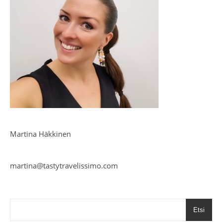
Martina Häkkinen
martina@tastytravelissimo.com
Etsi