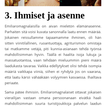
3. Ihmiset ja asenne
Emiliaromagnalaisilla on aivan mieletön elämänasenne.
Parhaiten sitä voisi kuvata sanonnalla laatu ennen määrää.
Jokainen reissullamme tapaamamme ihminen, oli hän
sitten viinitilallinen, ruoantuottaja, agriturismon omistaja
tai matkamme vetäjä, piti kunnia-asianaan tehdä työnsä
mahdollisimman hyvin. Täällä ei haalita isoja lukuja ja
massatuotantoa, vaan tehdään mieluummin pieni määrä
laadukasta tavaraa. Vaikka edellytykset olisi tehdä isompia
määriä vaikkapa viiniä, siihen ei ryhdytä jos on vaarana,
että laatu kärsii vähääkään volyymien kasvaessa. Ihailtava
periaate.
Sama pätee ihmisiin. Emiliaromagnalaiset ottavat jokaisen
vierailijan vastaan omana persoonanaan eivätkä haali
mahdollisimman suuria turistijoukkoja palvelun laadun