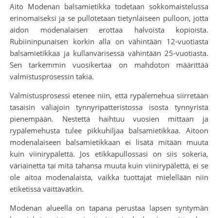
Aito Modenan balsamietikka todetaan sokkomaistelussa
erinomaiseksi ja se pullotetaan tietynlaiseen pulloon, jotta
aidon modenalaisen erottaa halvoista kopioista.
Rubiininpunaisen korkin alla on vähintään 12-vuotiasta
balsamietikkaa ja kullanvärisessä vähintään 25-vuotiasta.
Sen tarkemmin vuosikertaa on mahdoton määrittää
valmistusprosessin takia.
Valmistusprosessi etenee niin, että rypälemehua siirretään
tasaisin väliajoin tynnyripatteristossa isosta tynnyristä
pienempään. Nestettä haihtuu vuosien mittaan ja
rypälemehusta tulee pikkuhiljaa balsamietikkaa. Aitoon
modenalaiseen balsamietikkaan ei lisätä mitään muuta
kuin viinirypälettä. Jos etikkapullossasi on siis sokeria,
väriainetta tai mitä tahansa muuta kuin viinirypälettä, ei se
ole aitoa modenalaista, vaikka tuottajat mielellään niin
etiketissä väittävätkin.
Modenan alueella on tapana perustaa lapsen syntymän