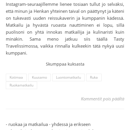
Instagram-seuraajillemme lienee tosiaan tullut jo selväksi,
että minun ja Henkan yhteinen taival on päättynyt ja käteni
on tukevasti uuden reissukaverin ja kumppanin kädessä.
Matkailu ja hyvästä ruoasta nauttiminen ei lopu, sillä
puolisoni on yhtä innokas matkailija ja kulinaristi kuin
minäkin. Sama meno jatkuu siis täällä Tasty
Travelissimossa, vaikka rinnalla kulkeekin tätä nykyä uusi
kumppani.
Skumppaa kuksasta
Kotimaa
Kuusamo
Luontomatkailu
Ruka
Ruokamatkailu
art
Kommentit pois päältä
- ruokaa ja matkailua - yhdessä ja erikseen