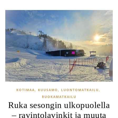
,
,
,
KOTIMAA
KUUSAMO
LUONTOMATKAILU
RUOKAMATKAILU
Ruka sesongin ulkopuolella
– ravintolavinkit ja muuta