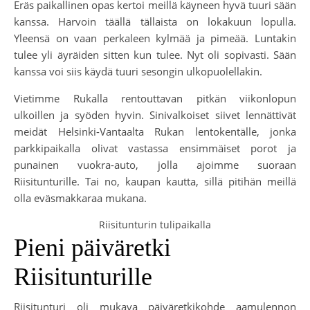
Eräs paikallinen opas kertoi meillä käyneen hyvä tuuri sään
kanssa. Harvoin täällä tällaista on lokakuun lopulla.
Yleensä on vaan perkaleen kylmää ja pimeää. Luntakin
tulee yli äyräiden sitten kun tulee. Nyt oli sopivasti. Sään
kanssa voi siis käydä tuuri sesongin ulkopuolellakin.
Vietimme Rukalla rentouttavan pitkän viikonlopun
ulkoillen ja syöden hyvin. Sinivalkoiset siivet lennättivät
meidät Helsinki-Vantaalta Rukan lentokentälle, jonka
parkkipaikalla olivat vastassa ensimmäiset porot ja
punainen vuokra-auto, jolla ajoimme suoraan
Riisitunturille. Tai no, kaupan kautta, sillä pitihän meillä
olla eväsmakkaraa mukana.
Riisitunturin tulipaikalla
Pieni päiväretki
Riisitunturille
Riisitunturi oli mukava päiväretkikohde aamulennon