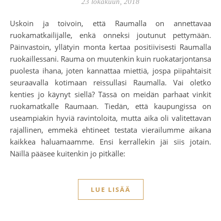
23 lokakuun, 2018
Uskoin ja toivoin, että Raumalla on annettavaa
ruokamatkailijalle, enkä onneksi joutunut pettymään.
Päinvastoin, yllätyin monta kertaa positiivisesti Raumalla
ruokaillessani. Rauma on muutenkin kuin ruokatarjontansa
puolesta ihana, joten kannattaa miettiä, jospa piipahtaisit
seuraavalla kotimaan reissullasi Raumalla. Vai oletko
kenties jo käynyt siellä? Tässä on meidän parhaat vinkit
ruokamatkalle Raumaan. Tiedän, että kaupungissa on
useampiakin hyviä ravintoloita, mutta aika oli valitettavan
rajallinen, emmekä ehtineet testata vierailumme aikana
kaikkea haluamaamme. Ensi kerrallekin jäi siis jotain.
Näillä pääsee kuitenkin jo pitkälle:
LUE LISÄÄ