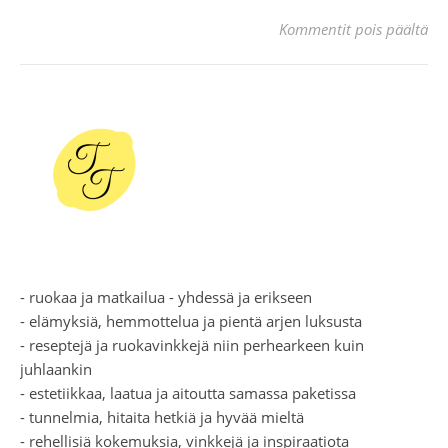
art
Kommentit pois päältä
- ruokaa ja matkailua - yhdessä ja erikseen
- elämyksiä, hemmottelua ja pientä arjen luksusta
- reseptejä ja ruokavinkkejä niin perhearkeen kuin
juhlaankin
- estetiikkaa, laatua ja aitoutta samassa paketissa
- tunnelmia, hitaita hetkiä ja hyvää mieltä
- rehellisiä kokemuksia, vinkkejä ja inspiraatiota