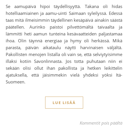
Se aamupäivä hipoi täydellisyyttä. Takana oli hidas
hotelliaamiainen ja aamu-uinti Saimaan syleilyssä. Edessä
taas mitä ilmeisimmin täydellinen kesäpäivä ainakin säästä
päätellen. Aurinko paistoi pilvettömältä taivaalta ja
lämmitti heti aamun tunteina kesävaatteiden paljastamaa
ihoa. Olin täynnä energiaa ja hymy oli herkässä. Mikä
parasta, päivän aikataulu näytti harvinaisen väljältä.
Pakollisten menojen listalla oli vain se, että selviytyisimme
illaksi kotiin Savonlinnasta. Jos totta puhutaan niin ei
sekään olisi ollut ihan pakollista ja hetken leikittelin
ajatuksella, että jäisimmekin vielä yhdeksi yöksi Itä-
Suomeen.
LUE LISÄÄ
art
Kommentit pois päältä