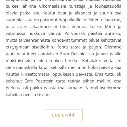
kulkee lähinnä ulkomaalaisia turisteja ja lounastauolla
olevia paikallisia. Koulut ovat jo alkaneet ja suurin osa
suomalaisista on palannut työpaikoilleen. Sitten ollaan me,
joita arjen alkaminen ei tänä vuonna koske. Minä ja
vaunuissa nukkuva vauva. Porvoossa paistaa aurinko,
mutta taivaanrannasta kohoavat tummat pilvet kehottavat
etsiytymään sisätiloihin. Kohta sataa ja paljon. Olemme
juuri nauttineet aamiaisen Zum Beispielissa ja sen päälle
maistuisi vielä jokin makea herkku. Kahviakin voitaisiin
vielä nautiskella kupilliset, sillä meillä on koko päivä aikaa
nauttia kiireettömästä loppukesän päivästä. Eräs tuttu oli
kehunut Cafe Postresin tarte tatinia siihen malliin, että
herkkua oli pakko päästä maistamaan. Niinpä astelemme
kahvilan ovesta sisään.
LUE LISÄÄ