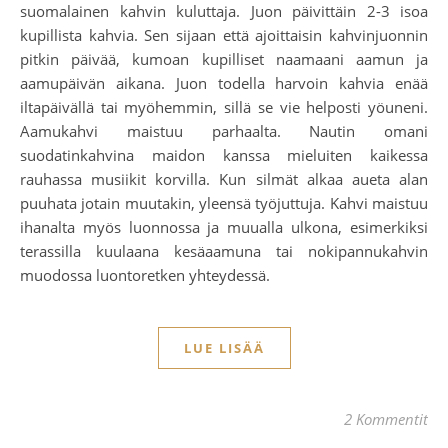
suomalainen kahvin kuluttaja. Juon päivittäin 2-3 isoa
kupillista kahvia. Sen sijaan että ajoittaisin kahvinjuonnin
pitkin päivää, kumoan kupilliset naamaani aamun ja
aamupäivän aikana. Juon todella harvoin kahvia enää
iltapäivällä tai myöhemmin, sillä se vie helposti yöuneni.
Aamukahvi maistuu parhaalta. Nautin omani
suodatinkahvina maidon kanssa mieluiten kaikessa
rauhassa musiikit korvilla. Kun silmät alkaa aueta alan
puuhata jotain muutakin, yleensä työjuttuja. Kahvi maistuu
ihanalta myös luonnossa ja muualla ulkona, esimerkiksi
terassilla kuulaana kesäaamuna tai nokipannukahvin
muodossa luontoretken yhteydessä.
LUE LISÄÄ
2 Kommentit