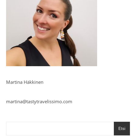
Martina Häkkinen
martina@tastytravelissimo.com
Etsi