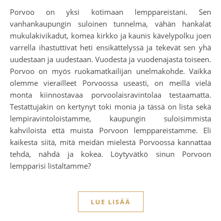
Porvoo on yksi kotimaan lemppareistani. Sen
vanhankaupungin suloinen tunnelma, vähän hankalat
mukulakivikadut, komea kirkko ja kaunis kävelypolku joen
varrella ihastuttivat heti ensikättelyssä ja tekevät sen yhä
uudestaan ja uudestaan. Vuodesta ja vuodenajasta toiseen.
Porvoo on myös ruokamatkailijan unelmakohde. Vaikka
olemme vierailleet Porvoossa useasti, on meillä vielä
monta kiinnostavaa porvoolaisravintolaa testaamatta.
Testattujakin on kertynyt toki monia ja tässä on lista sekä
lempiravintoloistamme, kaupungin suloisimmista
kahviloista että muista Porvoon lemppareistamme. Eli
kaikesta siitä, mitä meidän mielestä Porvoossa kannattaa
tehdä, nähdä ja kokea. Löytyvätkö sinun Porvoon
lempparisi listaltamme?
LUE LISÄÄ