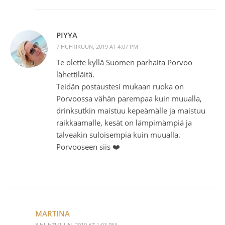
PIYYA
7 HUHTIKUUN, 2019 AT 4:07 PM
Te olette kyllä Suomen parhaita Porvoo
lähettiläitä.
Teidän postaustesi mukaan ruoka on
Porvoossa vähän parempaa kuin muualla,
drinksutkin maistuu kepeämälle ja maistuu
raikkaamalle, kesät on lämpimämpiä ja
talveakin suloisempia kuin muualla.
Porvooseen siis ❤️
MARTINA
8 HUHTIKUUN, 2019 AT 1:03 PM