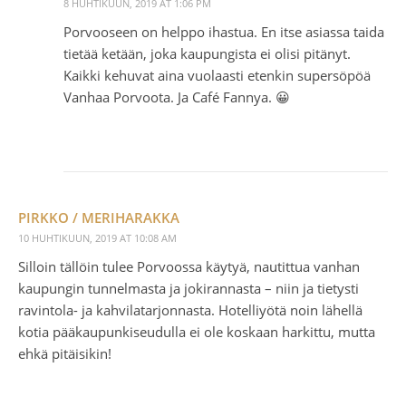
8 HUHTIKUUN, 2019 AT 1:06 PM
Porvooseen on helppo ihastua. En itse asiassa taida
tietää ketään, joka kaupungista ei olisi pitänyt.
Kaikki kehuvat aina vuolaasti etenkin supersöpöä
Vanhaa Porvoota. Ja Café Fannya. 😀
PIRKKO / MERIHARAKKA
10 HUHTIKUUN, 2019 AT 10:08 AM
Silloin tällöin tulee Porvoossa käytyä, nautittua vanhan
kaupungin tunnelmasta ja jokirannasta – niin ja tietysti
ravintola- ja kahvilatarjonnasta. Hotelliyötä noin lähellä
kotia pääkaupunkiseudulla ei ole koskaan harkittu, mutta
ehkä pitäisikin!