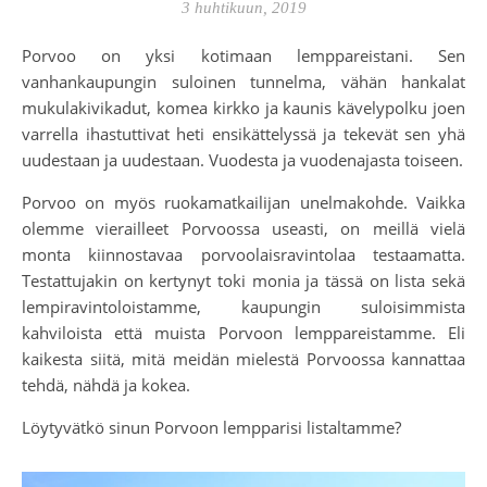
3 huhtikuun, 2019
Porvoo on yksi kotimaan lemppareistani. Sen
vanhankaupungin suloinen tunnelma, vähän hankalat
mukulakivikadut, komea kirkko ja kaunis kävelypolku joen
varrella ihastuttivat heti ensikättelyssä ja tekevät sen yhä
uudestaan ja uudestaan. Vuodesta ja vuodenajasta toiseen.
Porvoo on myös ruokamatkailijan unelmakohde. Vaikka
olemme vierailleet Porvoossa useasti, on meillä vielä
monta kiinnostavaa porvoolaisravintolaa testaamatta.
Testattujakin on kertynyt toki monia ja tässä on lista sekä
lempiravintoloistamme, kaupungin suloisimmista
kahviloista että muista Porvoon lemppareistamme. Eli
kaikesta siitä, mitä meidän mielestä Porvoossa kannattaa
tehdä, nähdä ja kokea.
Löytyvätkö sinun Porvoon lempparisi listaltamme?