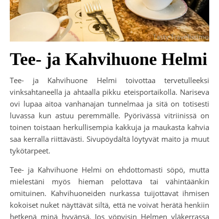
Tee- ja Kahvihuone Helmi
Tee- ja Kahvihuone Helmi toivottaa tervetulleeksi
vinksahtaneella ja ahtaalla pikku eteisportaikolla. Nariseva
ovi lupaa aitoa vanhanajan tunnelmaa ja sitä on totisesti
luvassa kun astuu peremmälle. Pyörivässä vitriinissä on
toinen toistaan herkullisempia kakkuja ja maukasta kahvia
saa kerralla riittävästi. Sivupöydältä löytyvät maito ja muut
tykötarpeet.
Tee- ja Kahvihuone Helmi on ehdottomasti söpö, mutta
mielestäni myös hieman pelottava tai vähintäänkin
omituinen. Kahvihuoneiden nurkassa tuijottavat ihmisen
kokoiset nuket näyttävät siltä, että ne voivat herätä henkiin
hetkenä minä hyvänsä. Jos yöpyisin Helmen yläkerrassa