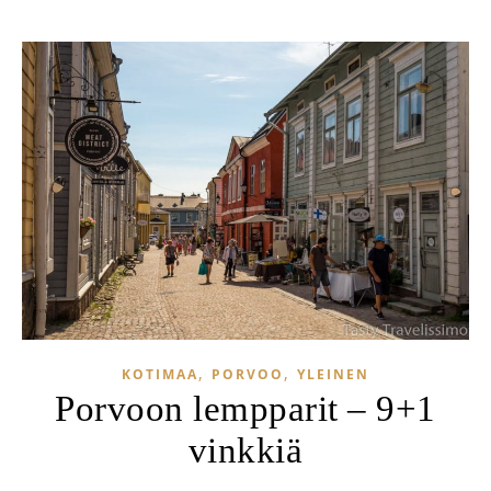
,
,
KOTIMAA
PORVOO
YLEINEN
Porvoon lempparit – 9+1
vinkkiä