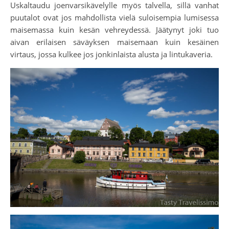
Uskaltaudu joenvarsikävelylle myös talvella, sillä vanhat
puutalot ovat jos mahdollista vielä suloisempia lumisessa
maisemassa kuin kesän vehreydessä. Jäätynyt joki tuo
aivan erilaisen säväyksen maisemaan kuin kesäinen
virtaus, jossa kulkee jos jonkinlaista alusta ja lintukaveria.