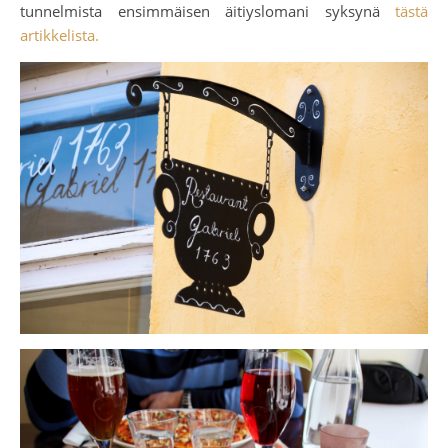
tunnelmista ensimmäisen äitiyslomani syksynä
tästä
artikkelista.