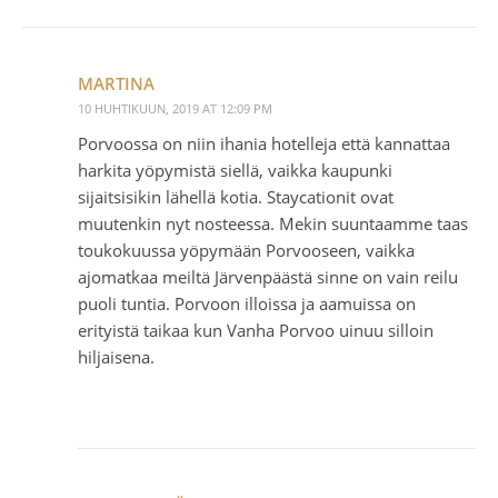
MARTINA
10 HUHTIKUUN, 2019 AT 12:09 PM
Porvoossa on niin ihania hotelleja että kannattaa
harkita yöpymistä siellä, vaikka kaupunki
sijaitsisikin lähellä kotia. Staycationit ovat
muutenkin nyt nosteessa. Mekin suuntaamme taas
toukokuussa yöpymään Porvooseen, vaikka
ajomatkaa meiltä Järvenpäästä sinne on vain reilu
puoli tuntia. Porvoon illoissa ja aamuissa on
erityistä taikaa kun Vanha Porvoo uinuu silloin
hiljaisena.