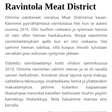
Ravintola Meat District
Olimme odottaneet vierailua Meat Districtissä kauan.
Kävimme pyörähtämässä ravintolassa heti kun se aukesi
vuonna 2016. Olin tuolloin raskaana ja syömisen kanssa
oli näin ollen hieman hankaluuksia. Niinpä säästimme
ravintolaelämyksen ajalle kun en olisi raskaana. Sitä
saimme hieman odottaa, sillä kuopus ilmoitti tulostaan
verrattain pian esikoisen syntymän jälkeen.
Odotettu ravintolaelämys koitti vihdoin tammikuussa
2019. Otimme ravintolan valmiin menun ja se oli sanalla
sanoen herkullinen. Annokset olivat täynnä syviä makuja,
vaihtelevia tekstuureja, vivahteikkaita liemiä ja yllättäviäkin
makuelämyksiä. Jäimme kuitenkin kaipaamaan
lihaisampaa meininkiä katsellen kaihoisasti muihin pöytiin
kannettuja lihalankkuja. Niitä haluamme maistaa ensi
kerralla.