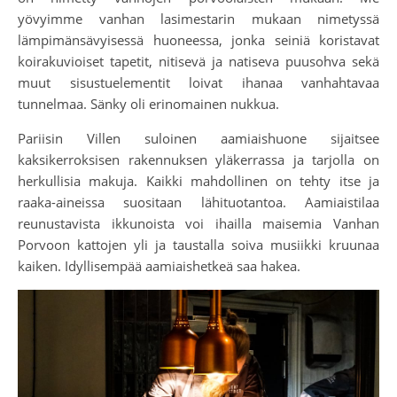
yövyimme vanhan lasimestarin mukaan nimetyssä
lämpimänsävyisessä huoneessa, jonka seiniä koristavat
koirakuvioiset tapetit, nitisevä ja natiseva puusohva sekä
muut sisustuelementit loivat ihanaa vanhahtavaa
tunnelmaa. Sänky oli erinomainen nukkua.
Pariisin Villen suloinen aamiaishuone sijaitsee
kaksikerroksisen rakennuksen yläkerrassa ja tarjolla on
herkullisia makuja. Kaikki mahdollinen on tehty itse ja
raaka-aineissa suositaan lähituotantoa. Aamiaistilaa
reunustavista ikkunoista voi ihailla maisemia Vanhan
Porvoon kattojen yli ja taustalla soiva musiikki kruunaa
kaiken. Idyllisempää aamiaishetkeä saa hakea.