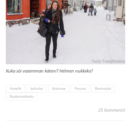
Kuka söi vasemman käteni? Helmen nukkeko?
Hotellit
kahvilat
Kotimaa
Porvoo
Ravintolat
Ruokamatkailu
25 Kommentit