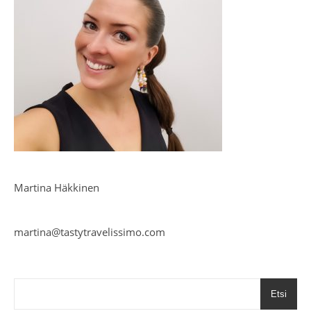
Martina Häkkinen
martina@tastytravelissimo.com
Etsi