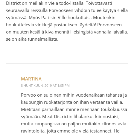
District on meilläkin vielä todo-listalla. Toivottavasti
seuraavalla reissulla Porvooseen vihdoin tulee käytyä siellä
syömässä. Myös Pariisin Ville houkuttaisi. Muutenkin
houkuttelevia vinkkejä postauksen täydeltä! Porvooseen
on muuten kesällä kiva mennä Helsingistä vanhalla laivalla,
se on aika tunnelmallista.
MARTINA
8 HUHTIKUUN, 2019 AT 1:05 PM
Porvoo on suloinen mihin vuodenaikaan tahansa ja
kaupungin ruokatarjonta on ihan vertaansa vailla.
Mietitään parhaillaan minne mennään toukokuussa
syömään. Meat Districtin lihalankut kiinnostaisi,
mutta kaupungissa on paljon muitakin kiinnostavia
ravintoloita, joita emme ole vielä testanneet. Hei