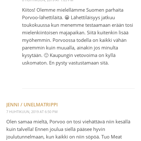
Kiitos! Olemme mielellämme Suomen parhaita
Porvoo-lähettiläitä. 😀 Lähettiläisyys jatkuu
toukokuussa kun menemme testaamaan erään tosi
mielenkiintoisen majapaikan. Siitä kuitenkin lisää
myöhemmin. Porvoossa todella on kaikki vähän
paremmin kuin muualla, ainakin jos minulta
kysytään. 🙂 Kaupungin vetovoima on kyllä
uskomaton. En pysty vastustamaan sitä.
JENNI / UNELMATRIPPI
7 HUHTIKUUN, 2019 AT 6:50 PM
Olen samaa mieltä, Porvoo on tosi viehättävä niin kesällä
kuin talvella! Ennen joulua siellä pääsee hyvin
joulutunnelmaan, kun kaikki on niin söpöä. Tuo Meat