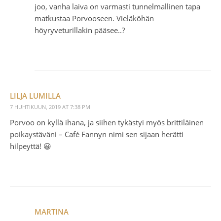
joo, vanha laiva on varmasti tunnelmallinen tapa
matkustaa Porvooseen. Vieläköhän
höyryveturillakin pääsee..?
LILJA LUMILLA
7 HUHTIKUUN, 2019 AT 7:38 PM
Porvoo on kyllä ihana, ja siihen tykästyi myös brittiläinen
poikaystäväni – Café Fannyn nimi sen sijaan herätti
hilpeyttä! 😀
MARTINA