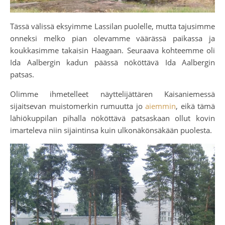
Tässä välissä eksyimme Lassilan puolelle, mutta tajusimme
onneksi melko pian olevamme väärässä paikassa ja
koukkasimme takaisin Haagaan. Seuraava kohteemme oli
Ida Aalbergin kadun päässä nököttävä Ida Aalbergin
patsas.
Olimme ihmetelleet näyttelijättären Kaisaniemessä
sijaitsevan muistomerkin rumuutta jo
aiemmin
, eikä tämä
lähiökuppilan pihalla nököttävä patsaskaan ollut kovin
imarteleva niin sijaintinsa kuin ulkonäkönsäkään puolesta.