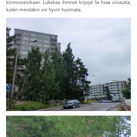
kiinnostaisikaan. Lukekaa ihmiset kirjoja! Se lisää viisautta,
kuten meistäkin voi hyvin huomata.