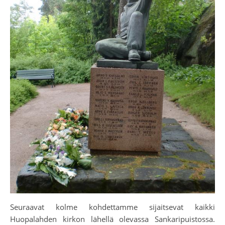
Seuraavat kolme kohdettamme sijaitsevat kaikki
Huopalahden kirkon lähellä olevassa Sankaripuistossa.