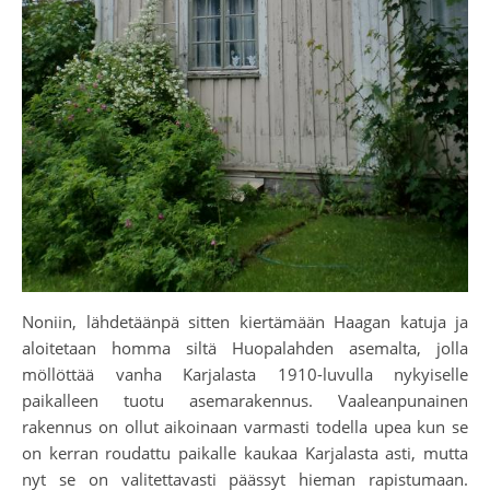
Noniin, lähdetäänpä sitten kiertämään Haagan katuja ja
aloitetaan homma siltä Huopalahden asemalta, jolla
möllöttää vanha Karjalasta 1910-luvulla nykyiselle
paikalleen tuotu asemarakennus. Vaaleanpunainen
rakennus on ollut aikoinaan varmasti todella upea kun se
on kerran roudattu paikalle kaukaa Karjalasta asti, mutta
nyt se on valitettavasti päässyt hieman rapistumaan.