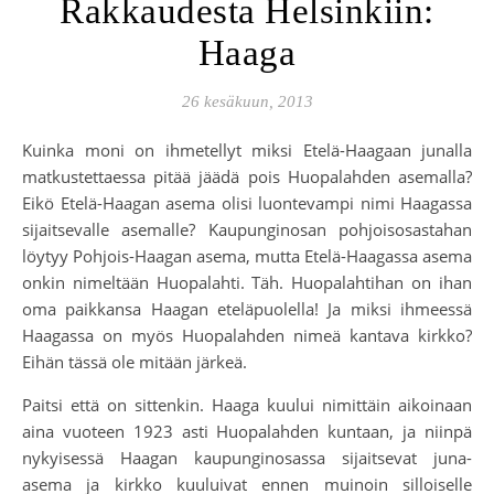
Rakkaudesta Helsinkiin:
Haaga
26 kesäkuun, 2013
Kuinka moni on ihmetellyt miksi Etelä-Haagaan junalla
matkustettaessa pitää jäädä pois Huopalahden asemalla?
Eikö Etelä-Haagan asema olisi luontevampi nimi Haagassa
sijaitsevalle asemalle? Kaupunginosan pohjoisosastahan
löytyy Pohjois-Haagan asema, mutta Etelä-Haagassa asema
onkin nimeltään Huopalahti. Täh. Huopalahtihan on ihan
oma paikkansa Haagan eteläpuolella! Ja miksi ihmeessä
Haagassa on myös Huopalahden nimeä kantava kirkko?
Eihän tässä ole mitään järkeä.
Paitsi että on sittenkin. Haaga kuului nimittäin aikoinaan
aina vuoteen 1923 asti Huopalahden kuntaan, ja niinpä
nykyisessä Haagan kaupunginosassa sijaitsevat juna-
asema ja kirkko kuuluivat ennen muinoin silloiselle