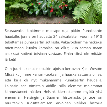
Seuraavaksi kipitimme metsäpolkuja pitkin Punakaartin
haudalle, jonne on haudattu 24 saksalaisten vuonna 1918
teloittamaa punakaartin sotilasta. Vakavoiduimme hetkeksi
miettimään kuinka kamalaa on ollut, kun saman maan
asukkaat sotivat toisiaan vastaan. Eihän siinä ole mitään
järkeä!
Olin juuri lukenut noistakin ajoista kertovan Kjell Westön
Missä kuljimme kerran -teoksen, ja hauska sattuma oli se,
että kirja oli nyt mukanamme Punakaartin haudalla.
Lainasin sen nimittäin äidille, sillä olemme molemmat
kiinnostuneet näiden Helsinki-kierrostemme myötä yhä
enemmän Helsingin ja Suomen historiasta, ja teos on
muutenkin suosittelemisen arvoinen vaikkei historia