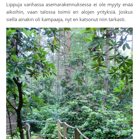
Lippuja vanhassa asemarakennuksessa ei ole myyty enää
aikoihin, vaan talossa toimii eri alojen yrityksiä. Joskus
siellä ainakin oli kampaaja, nyt en katsonut niin tarkasti.