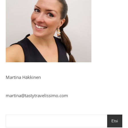
Martina Häkkinen
martina@tastytravelissimo.com
Etsi