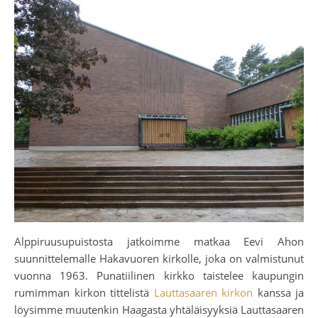
Alppiruusupuistosta jatkoimme matkaa Eevi Ahon
suunnittelemalle Hakavuoren kirkolle, joka on valmistunut
vuonna 1963. Punatiilinen kirkko taistelee kaupungin
rumimman kirkon tittelistä
Lauttasaaren kirkon
kanssa ja
löysimme muutenkin Haagasta yhtäläisyyksiä Lauttasaaren