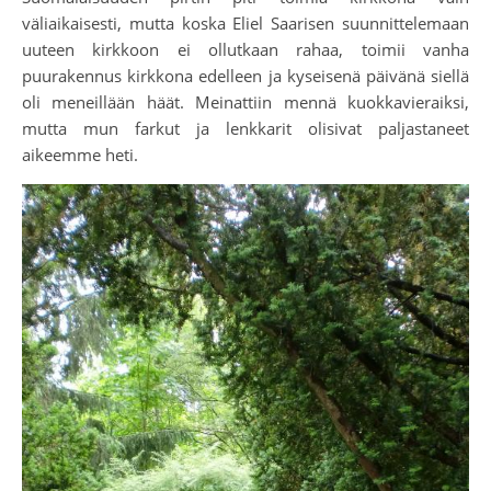
väliaikaisesti, mutta koska Eliel Saarisen suunnittelemaan
uuteen kirkkoon ei ollutkaan rahaa, toimii vanha
puurakennus kirkkona edelleen ja kyseisenä päivänä siellä
oli meneillään häät. Meinattiin mennä kuokkavieraiksi,
mutta mun farkut ja lenkkarit olisivat paljastaneet
aikeemme heti.