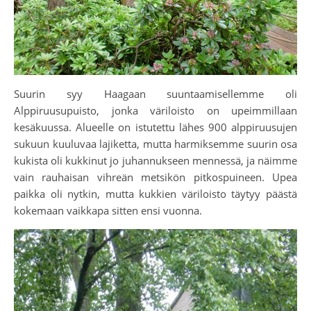
Suurin syy Haagaan suuntaamisellemme oli
Alppiruusupuisto, jonka väriloisto on upeimmillaan
kesäkuussa. Alueelle on istutettu lähes 900 alppiruusujen
sukuun kuuluvaa lajiketta, mutta harmiksemme suurin osa
kukista oli kukkinut jo juhannukseen mennessä, ja näimme
vain rauhaisan vihreän metsikön pitkospuineen. Upea
paikka oli nytkin, mutta kukkien väriloisto täytyy päästä
kokemaan vaikkapa sitten ensi vuonna.