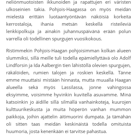
neliönmuotoisten ikkunoiden ja rapattujen eri väristen
ulkoseinien takia. Pohjois-Haagassa on myös meidän
mielestä erittäin luotaantyöntävän näköisiä korkeita
kerrostaloja, ihania metsän keskellä risteileviä
lenkkipolkuja ja ainakin juhannuspäivänä erään polun
varrella oli todellinen spurgujen vuosikokous.
Ristimmekin Pohjois-Haagan pohjoisimman kolkan alueen
slummiksi, sillä meille tuli todella epämiellyttävä olo Adolf
Lindforsin ja Ida Aalbergin tien lähistöllä olevien spurgujen,
räkälöiden, rumien talojen ja roskien keskellä. Tänne
emme muuttaisi mistään hinnasta, mutta muualla Haagan
alueella sekä myös Lassilassa, jonne vahingossa
eksyimme, voisimme hyvinkin kuvitella asuvamme. Minä
katsoinkin jo äidille sillä silmällä vanhainkoteja, kuurojen
kulttuurikeskusta ja muita höperön vanhan mummon
paikkoja, joihin ajattelin äitimuorini dumpata. Ja tämähän
oli sitten taas meidän keskinäistä todella omituista
huumoria, josta kenenkään ei tarvitse pahastua.