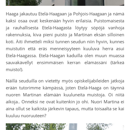
Haaga jakautuu Etelä-Haagaan ja Pohjois-Haagaan ja nämä
kaksi osaa ovat keskenään hyvin erilaisia. Puistomaisesta
ja rauhallisesta Etelä-Haagasta löytyy söpöjä vanhoja
rakennuksia, kiva pieni puisto ja Martinan eksän silloinen
koti. Äiti ihmetteli miksi tunnen seudun niin hyvin, kunnes
muistutin että eräs menneisyyteen kuuluva herra asui
Etelä-Haagassa. Etelä-Haagan kaduilla olen muun muassa
sauvakävellyt ensimmäisen kerran elämässäni (tärkeä
muisto!).
Näillä seuduilla on vietetty myös opiskelijabileiden jatkoja
erään tutorimme kämpässä, joten Etelä-Haaga on täynnä
nuoren Martinan elämään kuuluneita muistoja. Oi niitä
aikoja.. Onneksi ne ovat kuitenkin jo ohi. Nuori Martina ei
aina ollut se kaikista järkevin tapaus, mutta toisaalta se kai
kuuluu nuoruuteen?