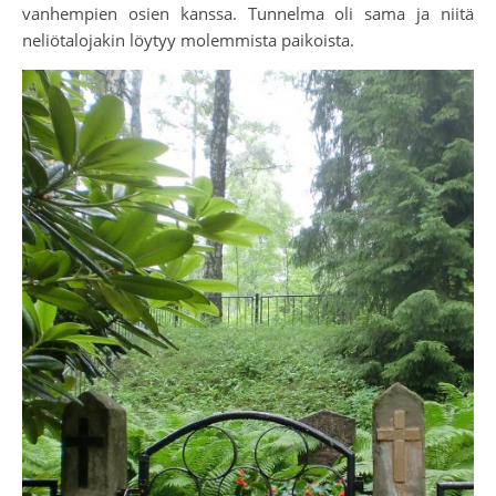
vanhempien osien kanssa. Tunnelma oli sama ja niitä
neliötalojakin löytyy molemmista paikoista.