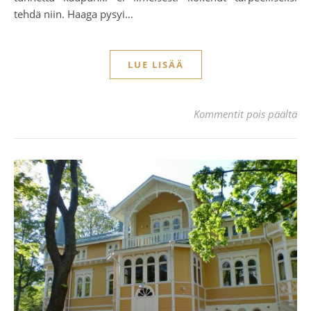
tehdä niin. Haaga pysyi…
LUE LISÄÄ
art
Kommentit pois päältä