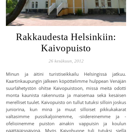
Rakkaudesta Helsinkiin:
Kaivopuisto
26 kesäkuun, 2012
Minun ja äitini turistiseikkailu Helsingissä jatkuu.
Kaartinkaupungin jälkeen köpöttelimme hulppean Venäjän
suurlähetystön ohitse Kaivopuistoon, missä meitä odotti
monta kaunista rakennusta ja maisemaa sekä kesäisen
merelliset tuulet. Kaivopuisto on tullut tutuksi silloin joskus
juniorina, kun minä ja muut silloiset pikkukakarat
valtasimme pussikaljoinemme, -siidereinemme ja -
ofelioinemme puiston ainakin vappuisin ja koulun
päättäjäispäivinä. Myös Kaivohuone tuli tutuksi siellä