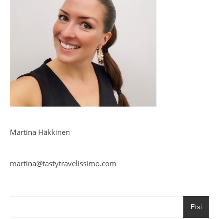
Martina Häkkinen
martina@tastytravelissimo.com
Etsi