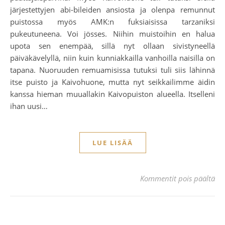
järjestettyjen abi-bileiden ansiosta ja olenpa remunnut
puistossa myös AMK:n fuksiaisissa tarzaniksi
pukeutuneena. Voi jösses. Niihin muistoihin en halua
upota sen enempää, sillä nyt ollaan sivistyneellä
päiväkävelyllä, niin kuin kunniakkailla vanhoilla naisilla on
tapana. Nuoruuden remuamisissa tutuksi tuli siis lähinnä
itse puisto ja Kaivohuone, mutta nyt seikkailimme äidin
kanssa hieman muuallakin Kaivopuiston alueella. Itselleni
ihan uusi…
LUE LISÄÄ
art
Kommentit pois päältä