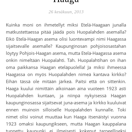
26 kesäkuun, 2013
Kuinka moni on ihmetellyt miksi Etelä-Haagaan junalla
matkustettaessa pitää jäädä pois Huopalahden asemalla?
Eikö Etelä-Haagan asema olisi luontevampi nimi Haagassa
sijaitsevalle asemalle? Kaupunginosan pohjoisosastahan
löytyy Pohjois-Haagan asema, mutta Etelä-Haagassa asema
onkin nimeltään Huopalahti. Täh. Huopalahtihan on ihan
oma paikkansa Haagan eteläpuolella! Ja miksi ihmeessä
Haagassa on myös Huopalahden nimeä kantava kirkko?
Eihän tässä ole mitään järkeä. Paitsi että on sittenkin.
Haaga kuului nimittäin aikoinaan aina vuoteen 1923 asti
Huopalahden kuntaan, ja niinpä nykyisessä Haagan
kaupunginosassa sijaitsevat juna-asema ja kirkko kuuluivat
ennen muinoin silloiselle Huopalahden kunnalle. Toki
nimet olisi voinut muuttaa kun Haaga itsenäistyi vuonna
1923 omaksi kaupungikseen, mutta Haagan kauppalana
tunnettu kaupunki ei ilmeisesti kokenut tarpeelliseksi