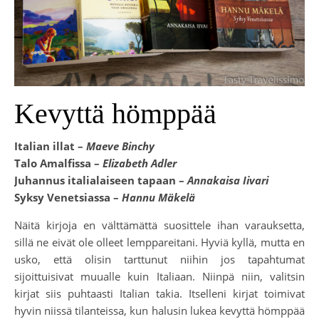
Kevyttä hömppää
Italian illat –
Maeve Binchy
Talo Amalfissa –
Elizabeth Adler
Juhannus italialaiseen tapaan –
Annakaisa Iivari
Syksy Venetsiassa –
Hannu Mäkelä
Näitä kirjoja en välttämättä suosittele ihan varauksetta,
sillä ne eivät ole olleet lemppareitani. Hyviä kyllä, mutta en
usko, että olisin tarttunut niihin jos tapahtumat
sijoittuisivat muualle kuin Italiaan. Niinpä niin, valitsin
kirjat siis puhtaasti Italian takia. Itselleni kirjat toimivat
hyvin niissä tilanteissa, kun halusin lukea kevyttä hömppää