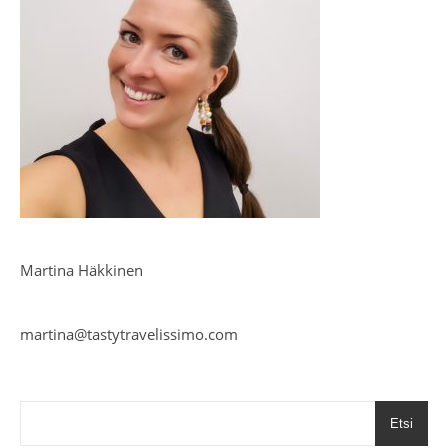
Martina Häkkinen
martina@tastytravelissimo.com
Etsi