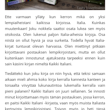
Ette varmaan ylläty kun kerron mikä on yksi
lempiaiheistani kaikissa kirjoissa. Italia. Kuinkas
muutenkaan! Joku nokkela saattoi osata lukea sen myös
otsikosta. Olen lukenut paljon Italia-aiheisia kirjoja. Osa
niistä on ollut hyviä ja osa surkeita. Todella hyvät Italia-
kirjat tuntuvat olevan harvassa. Olen miettinyt pitkään
kirjoittavani postauksen lempikirjoistani, mutta en ollut
kuitenkaan innostunut ajatuksesta tarpeeksi ennen kuin
sain käsiini kirjan nimeltä Kaikki Italiani.
Tiedättekö kun joku kirja on niin hyvä, että tekisi samaan
aikaan mieli ahmia koko kirja kerralla kannesta kanteen ja
toisaalta viivyttää lukunautintoa lukemalla kerralla vain
pieni palanen? Kaikki Italiani on juuri sellainen. Se innosti
minut kirjoittamaan myös tämän postauksen, jossa kerron,
en paitsi Kaikki Italiani -kirjasta, vaan myös muista Italiasta
kertovista lempikirjoistani. Toivon myös jo heti tässä