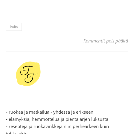
Italia
art
Kommentit pois päältä
- ruokaa ja matkailua - yhdessä ja erikseen
- elämyksiä, hemmottelua ja pientä arjen luksusta
- reseptejä ja ruokavinkkejä niin perhearkeen kuin
juhlaankin