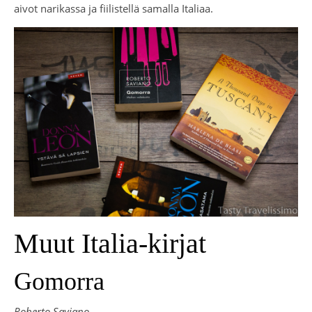
aivot narikassa ja fiilistellä samalla Italiaa.
Muut Italia-kirjat
Gomorra
Roberto Saviano