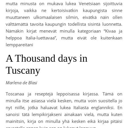
mutta minusta on mukava lukea Venetsiaan sijoittuvia
kirjoja, vaikka ne kertoisivatkin kaupungista sinne
muuttaneen ulkomaalaisen silmin, eivätkä näin ollen
välttämättä tavoita kaupungin todellista sisintä luonnetta.
Nämäkin kirjat menevät minulla kategoriaan “Kivaa ja
helppoa Italia-luettavaa”, mutta eivät ole kuitenkaan
lemppareitani
A Thousand days in
Tuscany
Marlena de Blasi
Toscanaa ja reseptejä leppoisassa kirjassa. Tämä on
minulla itse asiassa vielä kesken, mutta voin suositella jo
nyt niille, jotka haluavat lukea Italiasta englanniksi. En
sanoisi tätä lempikirjakseni ainakaan vielä, mutta kuten
mainitsin, kirja on minulla yhä kesken eikä kirjaa pitäisi
arvostella ennen kuin sen on lukenut loppuun.