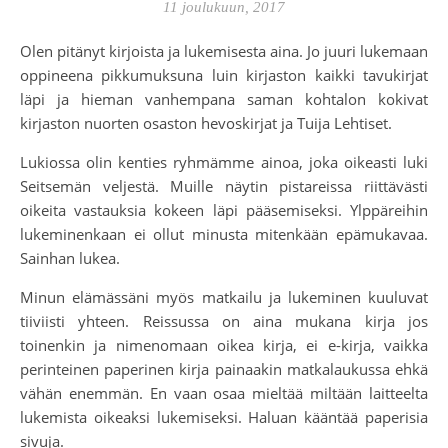
11 joulukuun, 2017
Olen pitänyt kirjoista ja lukemisesta aina. Jo juuri lukemaan
oppineena pikkumuksuna luin kirjaston kaikki tavukirjat
läpi ja hieman vanhempana saman kohtalon kokivat
kirjaston nuorten osaston hevoskirjat ja Tuija Lehtiset.
Lukiossa olin kenties ryhmämme ainoa, joka oikeasti luki
Seitsemän veljestä. Muille näytin pistareissa riittävästi
oikeita vastauksia kokeen läpi pääsemiseksi. Ylppäreihin
lukeminenkaan ei ollut minusta mitenkään epämukavaa.
Sainhan lukea.
Minun elämässäni myös matkailu ja lukeminen kuuluvat
tiiviisti yhteen. Reissussa on aina mukana kirja jos
toinenkin ja nimenomaan oikea kirja, ei e-kirja, vaikka
perinteinen paperinen kirja painaakin matkalaukussa ehkä
vähän enemmän. En vaan osaa mieltää miltään laitteelta
lukemista oikeaksi lukemiseksi. Haluan kääntää paperisia
sivuja.