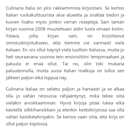
Culinaria Italia on yksi rakkaimmista kirjoistani. Se kertoo
Italian ruokakulttuurista alue alueelta ja sisältää tiedon ja
kuvien lisäksi myös jonkin verran reseptejä. Sain tämän
kirjan vuonna 2008 muutettuani äidin luota omaan kotiin.
Ystävä, jolta kirjan sain, on kirjoittanut
omistuskirjoitukseen, että tiemme vie varmasti vielä
Italiaan. En siis ollut käynyt vielä tuolloin Italiassa, mutta jo
heti seuraavana vuonna tein ensivisiittini lempimaahani ja
paluuta ei enää ollut. Tai no, olin toki mukana
paluulennolla, mutta uusia Italian matkoja on tullut sen
jälkeen paljon eikä loppua näy.
Culinaria Italiaa on selattu paljon ja hartaasti ja se alkaa
olla jo vähän reissussa rähjääntynyt, mikä tekee siitä
vieläkin arvokkaamman. Hyviä kirjoja pitää lukea eikä
käsitellä silkkihansikkain ja etenkin keittokirjoissa saa olla
vähän kastiketahrojakin. Se kertoo vaan siitä, että kirja on
ollut paljon käytössä.