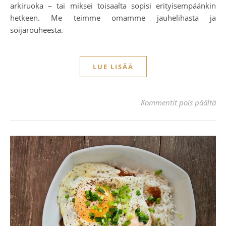
arkiruoka – tai miksei toisaalta sopisi erityisempäänkin
hetkeen. Me teimme omamme jauhelihasta ja
soijarouheesta.
LUE LISÄÄ
art
Kommentit pois päältä