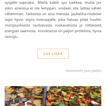
syöjälle sopivaksi. Meillä kaikki syö kaikkea, mutta jos
jokin ainesosa ei ole lemppari, voidaan sitä laittaa vähän
vähemmän. Tärkeintä on aina maistaa. Jauheliha-riisibowl
sopii hyvin myös treenaajalle, joka haluaa pitää huolen
monipuolisesta ravitsevasta ruokavaliosta ja riittävästä
energian saannista. Annoksessa on paljon proteiinia, hyviä
rasvoja…
LUE LISÄÄ
art
Kommentit pois päältä