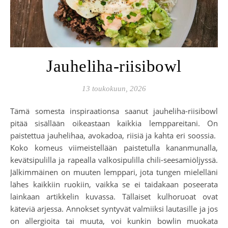
Jauheliha-riisibowl
13 toukokuun, 2026
Tämä somesta inspiraationsa saanut jauheliha-riisibowl
pitää sisällään oikeastaan kaikkia lemppareitani. On
paistettua jauhelihaa, avokadoa, riisiä ja kahta eri soossia.
Koko komeus viimeistellään paistetulla kananmunalla,
kevätsipulilla ja rapealla valkosipulilla chili-seesamiöljyssä.
Jälkimmäinen on muuten lemppari, jota tungen mielelläni
lähes kaikkiin ruokiin, vaikka se ei taidakaan poseerata
lainkaan artikkelin kuvassa. Tällaiset kulhoruoat ovat
käteviä arjessa. Annokset syntyvät valmiiksi lautasille ja jos
on allergioita tai muuta, voi kunkin bowlin muokata