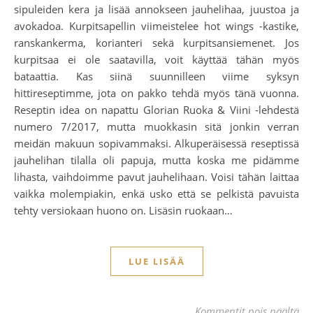
sipuleiden kera ja lisää annokseen jauhelihaa, juustoa ja
avokadoa. Kurpitsapellin viimeistelee hot wings -kastike,
ranskankerma, korianteri sekä kurpitsansiemenet. Jos
kurpitsaa ei ole saatavilla, voit käyttää tähän myös
bataattia. Kas siinä suunnilleen viime syksyn
hittireseptimme, jota on pakko tehdä myös tänä vuonna.
Reseptin idea on napattu Glorian Ruoka & Viini -lehdestä
numero 7/2017, mutta muokkasin sitä jonkin verran
meidän makuun sopivammaksi. Alkuperäisessä reseptissä
jauhelihan tilalla oli papuja, mutta koska me pidämme
lihasta, vaihdoimme pavut jauhelihaan. Voisi tähän laittaa
vaikka molempiakin, enkä usko että se pelkistä pavuista
tehty versiokaan huono on. Lisäsin ruokaan…
LUE LISÄÄ
art
Kommentit pois päältä