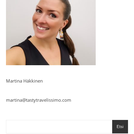
Martina Häkkinen
martina@tastytravelissimo.com
Etsi