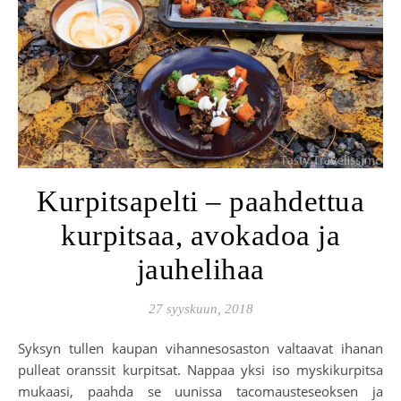
Kurpitsapelti – paahdettua
kurpitsaa, avokadoa ja
jauhelihaa
27 syyskuun, 2018
Syksyn tullen kaupan vihannesosaston valtaavat ihanan
pulleat oranssit kurpitsat. Nappaa yksi iso myskikurpitsa
mukaasi, paahda se uunissa tacomausteseoksen ja