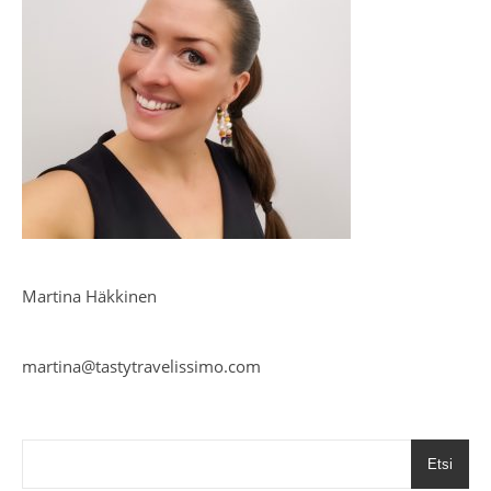
Martina Häkkinen
martina@tastytravelissimo.com
Etsi