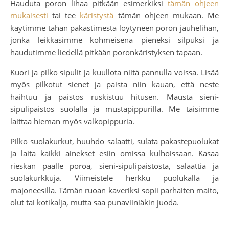
Hauduta poron lihaa pitkään esimerkiksi
tämän ohjeen
mukaisesti
tai tee
käristystä
tämän ohjeen mukaan. Me
käytimme tähän pakastimesta löytyneen poron jauhelihan,
jonka leikkasimme kohmeisena pieneksi silpuksi ja
haudutimme liedellä pitkään poronkäristyksen tapaan.
Kuori ja pilko sipulit ja kuullota niitä pannulla voissa. Lisää
myös pilkotut sienet ja paista niin kauan, että neste
haihtuu ja paistos ruskistuu hitusen. Mausta sieni-
sipulipaistos suolalla ja mustapippurilla. Me taisimme
laittaa hieman myös valkopippuria.
Pilko suolakurkut, huuhdo salaatti, sulata pakastepuolukat
ja laita kaikki ainekset esiin omissa kulhoissaan. Kasaa
rieskan päälle poroa, sieni-sipulipaistosta, salaattia ja
suolakurkkuja. Viimeistele herkku puolukalla ja
majoneesilla. Tämän ruoan kaveriksi sopii parhaiten maito,
olut tai kotikalja, mutta saa punaviiniäkin juoda.