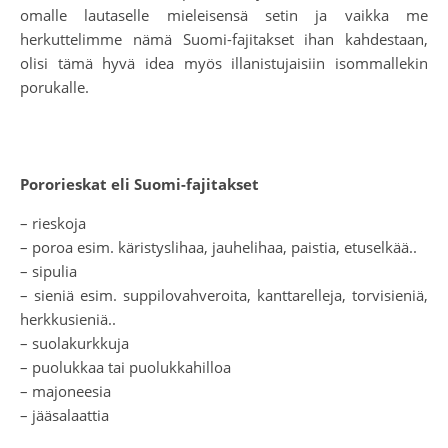
omalle lautaselle mieleisensä setin ja vaikka me
herkuttelimme nämä Suomi-fajitakset ihan kahdestaan,
olisi tämä hyvä idea myös illanistujaisiin isommallekin
porukalle.
Pororieskat eli Suomi-fajitakset
– rieskoja
– poroa esim. käristyslihaa, jauhelihaa, paistia, etuselkää..
– sipulia
– sieniä esim. suppilovahveroita, kanttarelleja, torvisieniä,
herkkusieniä..
– suolakurkkuja
– puolukkaa tai puolukkahilloa
– majoneesia
– jääsalaattia