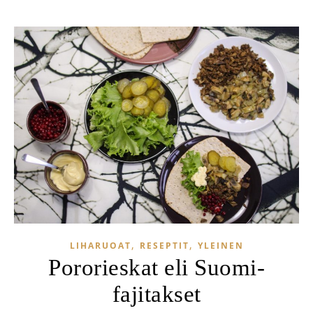
,
,
LIHARUOAT
RESEPTIT
YLEINEN
Pororieskat eli Suomi-
fajitakset