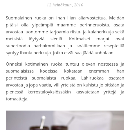
12 heinäkuun, 2016
Suomalainen ruoka on ihan liian aliarvostettua. Meidän
pitäisi olla ylpeämpiä maamme perinneruoista, osata
arvostaa luontomme tarjoamia riista- ja kalaherkkuja sekä
metsistä löytyviä sieniä. Kotimaiset marjat ovat
superfoodia parhaimmillaan ja isoäitiemme resepteillä
syntyy ihania herkkuja, jotka eivät saa jäädä unholaan.
Onneksi kotimainen ruoka tuntuu olevan nosteessa ja
suomalaisissa kodeissa kokataan enemmän ihan
perinteistä suomalaista ruokaa. Lähiruokaa osataan
arvostaa ja jopa vaatia, villiyrteistä on kuhistu jo pitkään ja
pienessä kerrostaloyksiössäkin kasvatetaan yrttejä ja
tomaatteja.