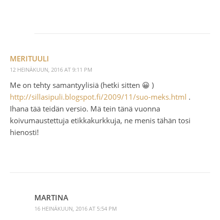
MERITUULI
12 HEINÄKUUN, 2016 AT 9:11 PM
Me on tehty samantyylisiä (hetki sitten 😀 )
http://sillasipuli.blogspot.fi/2009/11/suo-meks.html
.
Ihana tää teidän versio. Mä tein tänä vuonna
koivumaustettuja etikkakurkkuja, ne menis tähän tosi
hienosti!
MARTINA
16 HEINÄKUUN, 2016 AT 5:54 PM