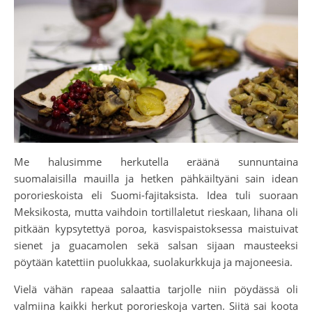
Me halusimme herkutella eräänä sunnuntaina
suomalaisilla mauilla ja hetken pähkäiltyäni sain idean
pororieskoista eli Suomi-fajitaksista. Idea tuli suoraan
Meksikosta, mutta vaihdoin tortillaletut rieskaan, lihana oli
pitkään kypsytettyä poroa, kasvispaistoksessa maistuivat
sienet ja guacamolen sekä salsan sijaan mausteeksi
pöytään katettiin puolukkaa, suolakurkkuja ja majoneesia.
Vielä vähän rapeaa salaattia tarjolle niin pöydässä oli
valmiina kaikki herkut pororieskoja varten. Siitä sai koota