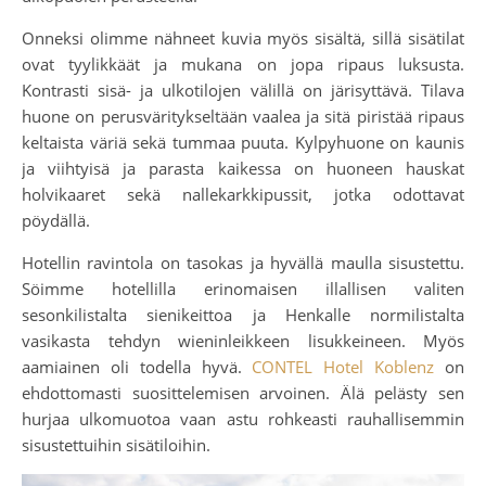
Onneksi olimme nähneet kuvia myös sisältä, sillä sisätilat
ovat tyylikkäät ja mukana on jopa ripaus luksusta.
Kontrasti sisä- ja ulkotilojen välillä on järisyttävä. Tilava
huone on perusväritykseltään vaalea ja sitä piristää ripaus
keltaista väriä sekä tummaa puuta. Kylpyhuone on kaunis
ja viihtyisä ja parasta kaikessa on huoneen hauskat
holvikaaret sekä nallekarkkipussit, jotka odottavat
pöydällä.
Hotellin ravintola on tasokas ja hyvällä maulla sisustettu.
Söimme hotellilla erinomaisen illallisen valiten
sesonkilistalta sienikeittoa ja Henkalle normilistalta
vasikasta tehdyn wieninleikkeen lisukkeineen. Myös
aamiainen oli todella hyvä.
CONTEL Hotel Koblenz
on
ehdottomasti suosittelemisen arvoinen. Älä pelästy sen
hurjaa ulkomuotoa vaan astu rohkeasti rauhallisemmin
sisustettuihin sisätiloihin.