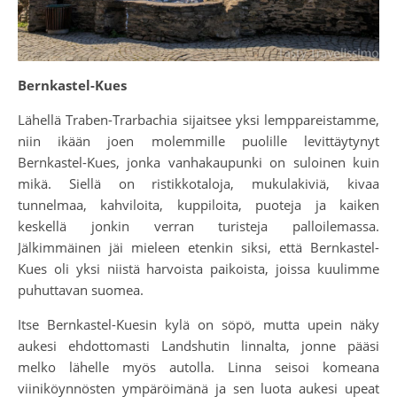
Bernkastel-Kues
Lähellä Traben-Trarbachia sijaitsee yksi lemppareistamme,
niin ikään joen molemmille puolille levittäytynyt
Bernkastel-Kues, jonka vanhakaupunki on suloinen kuin
mikä. Siellä on ristikkotaloja, mukulakiviä, kivaa
tunnelmaa, kahviloita, kuppiloita, puoteja ja kaiken
keskellä jonkin verran turisteja palloilemassa.
Jälkimmäinen jäi mieleen etenkin siksi, että Bernkastel-
Kues oli yksi niistä harvoista paikoista, joissa kuulimme
puhuttavan suomea.
Itse Bernkastel-Kuesin kylä on söpö, mutta upein näky
aukesi ehdottomasti Landshutin linnalta, jonne pääsi
melko lähelle myös autolla. Linna seisoi komeana
viiniköynnösten ympäröimänä ja sen luota aukesi upeat