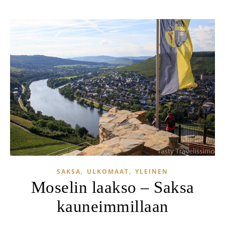
,
,
SAKSA
ULKOMAAT
YLEINEN
Moselin laakso – Saksa
kauneimmillaan