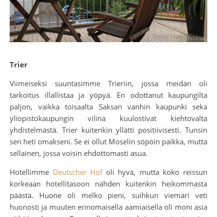
Trier
Viimeiseksi suuntasimme Trieriin, jossa meidän oli
tarkoitus illallistaa ja yöpyä. En odottanut kaupungilta
paljon, vaikka toisaalta Saksan vanhin kaupunki sekä
yliopistokaupungin vilinä kuulostivat kiehtovalta
yhdistelmästä. Trier kuitenkin yllätti positiivisesti. Tunsin
sen heti omakseni. Se ei ollut Moselin söpöin paikka, mutta
sellainen, jossa voisin ehdottomasti asua.
Hotellimme
Deutscher Hof
oli hyvä, mutta koko reissun
korkeaan hotellitasoon nähden kuitenkin heikommasta
päästä. Huone oli melko pieni, suihkun viemäri veti
huonosti ja muuten erinomaisella aamiaisella oli moni asia