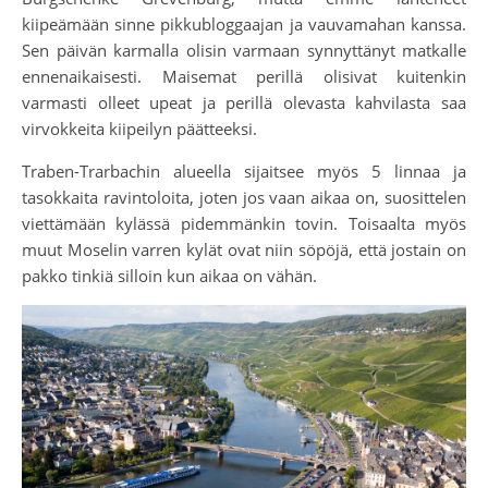
kiipeämään sinne pikkubloggaajan ja vauvamahan kanssa.
Sen päivän karmalla olisin varmaan synnyttänyt matkalle
ennenaikaisesti. Maisemat perillä olisivat kuitenkin
varmasti olleet upeat ja perillä olevasta kahvilasta saa
virvokkeita kiipeilyn päätteeksi.
Traben-Trarbachin alueella sijaitsee myös 5 linnaa ja
tasokkaita ravintoloita, joten jos vaan aikaa on, suosittelen
viettämään kylässä pidemmänkin tovin. Toisaalta myös
muut Moselin varren kylät ovat niin söpöjä, että jostain on
pakko tinkiä silloin kun aikaa on vähän.