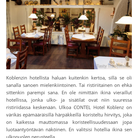
Koblenzin hotellista haluan kuitenkin kertoa, sillä se oli
sanalla sanoen mielenkiintoinen. Tai ristiriitainen on ehkä
sittenkin parempi sana. En ole nimittäin ikinä vieraillut
hotellissa, jonka ulko- ja sisätilat ovat niin suuressa
ristiriidassa keskenään. Ulkoa CONTEL Hotel Koblenz on
värikäs epämääräisillä härpäkkeillä koristeltu hirvitys, joka
on kaikessa mauttomassa koristeellisuudessaan jopa
luotaantyöntävän näköinen. En valitsisi hotellia ikinä sen
ulkopuolen perusteella.