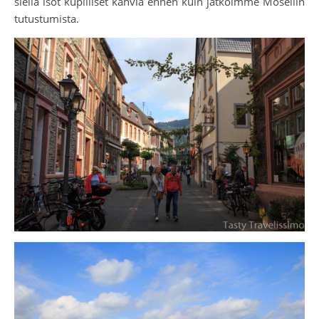
siellä isot kupilliset kahvia ennen kuin jatkoimme Moseliin
tutustumista.