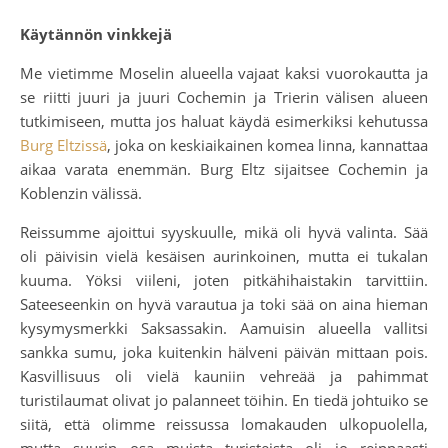
Käytännön vinkkejä
Me vietimme Moselin alueella vajaat kaksi vuorokautta ja
se riitti juuri ja juuri Cochemin ja Trierin välisen alueen
tutkimiseen, mutta jos haluat käydä esimerkiksi kehutussa
Burg Eltzissä
, joka on keskiaikainen komea linna, kannattaa
aikaa varata enemmän. Burg Eltz sijaitsee Cochemin ja
Koblenzin välissä.
Reissumme ajoittui syyskuulle, mikä oli hyvä valinta. Sää
oli päivisin vielä kesäisen aurinkoinen, mutta ei tukalan
kuuma. Yöksi viileni, joten pitkähihaistakin tarvittiin.
Sateeseenkin on hyvä varautua ja toki sää on aina hieman
kysymysmerkki Saksassakin. Aamuisin alueella vallitsi
sankka sumu, joka kuitenkin hälveni päivän mittaan pois.
Kasvillisuus oli vielä kauniin vehreää ja pahimmat
turistilaumat olivat jo palanneet töihin. En tiedä johtuiko se
siitä, että olimme reissussa lomakauden ulkopuolella,
mutta suurin osa muista turisteista oli jo reippaasti