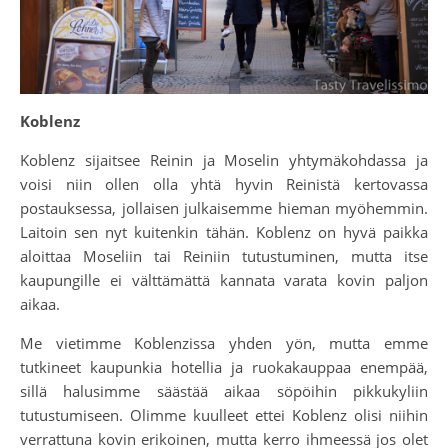
Koblenz
Koblenz sijaitsee Reinin ja Moselin yhtymäkohdassa ja
voisi niin ollen olla yhtä hyvin Reinistä kertovassa
postauksessa, jollaisen julkaisemme hieman myöhemmin.
Laitoin sen nyt kuitenkin tähän. Koblenz on hyvä paikka
aloittaa Moseliin tai Reiniin tutustuminen, mutta itse
kaupungille ei välttämättä kannata varata kovin paljon
aikaa.
Me vietimme Koblenzissa yhden yön, mutta emme
tutkineet kaupunkia hotellia ja ruokakauppaa enempää,
sillä halusimme säästää aikaa söpöihin pikkukyliin
tutustumiseen. Olimme kuulleet ettei Koblenz olisi niihin
verrattuna kovin erikoinen, mutta kerro ihmeessä jos olet