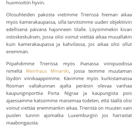
huomioitiin hyvin.
Olosuhteiden pakosta vietimme Trierissä hieman aikaa
myös kamerakaupassa, sillä tarvitsimme uuden objektiivin
edellisenä päivänä hajonneen tilalle. Löysimmekin kivan
ostoskeskuksen, jossa olisi voinut viettää aikaa muuallakin
kuin kamerakaupassa ja kahvilassa, jos aikaa olisi ollut
enemmän.
Piipahdimme Trierissä myös ihanassa viinipuodissa
nimeltä
Weinhaus Minarski
, jossa teimme muutaman
löydön viinikaappiimme. Kävimme myös kurkistamassa
Rooman valtakunnan ajalta peräisin olevaa vanhaa
kaupunginporttia Porta Nigraa ja kaupungista pois
ajaessamme katsoimme maisemaa todeten, että täällä olisi
voinut viettää enemmänkin aikaa. Trieristä on muuten vain
puolen tunnin ajomatka Luxemburgiin jos harrastat
maabongausta.