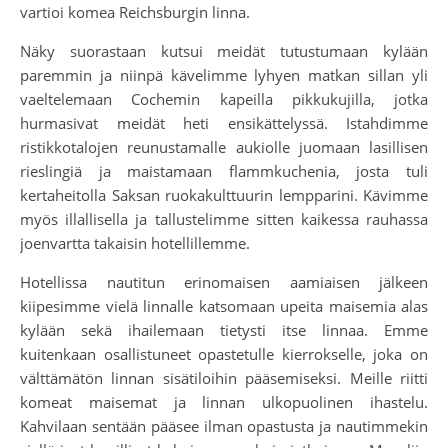
vartioi komea Reichsburgin linna.
Näky suorastaan kutsui meidät tutustumaan kylään
paremmin ja niinpä kävelimme lyhyen matkan sillan yli
vaeltelemaan Cochemin kapeilla pikkukujilla, jotka
hurmasivat meidät heti ensikättelyssä. Istahdimme
ristikkotalojen reunustamalle aukiolle juomaan lasillisen
rieslingiä ja maistamaan flammkuchenia, josta tuli
kertaheitolla Saksan ruokakulttuurin lempparini. Kävimme
myös illallisella ja tallustelimme sitten kaikessa rauhassa
joenvartta takaisin hotellillemme.
Hotellissa nautitun erinomaisen aamiaisen jälkeen
kiipesimme vielä linnalle katsomaan upeita maisemia alas
kylään sekä ihailemaan tietysti itse linnaa. Emme
kuitenkaan osallistuneet opastetulle kierrokselle, joka on
välttämätön linnan sisätiloihin pääsemiseksi. Meille riitti
komeat maisemat ja linnan ulkopuolinen ihastelu.
Kahvilaan sentään pääsee ilman opastusta ja nautimmekin