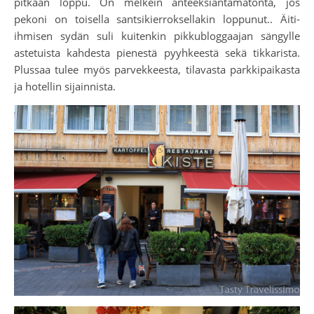
pitkään loppu. On melkein anteeksiantamatonta, jos
pekoni on toisella santsikierroksellakin loppunut.. Äiti-
ihmisen sydän suli kuitenkin pikkubloggaajan sängylle
astetuista kahdesta pienestä pyyhkeestä sekä tikkarista.
Plussaa tulee myös parvekkeesta, tilavasta parkkipaikasta
ja hotellin sijainnista.