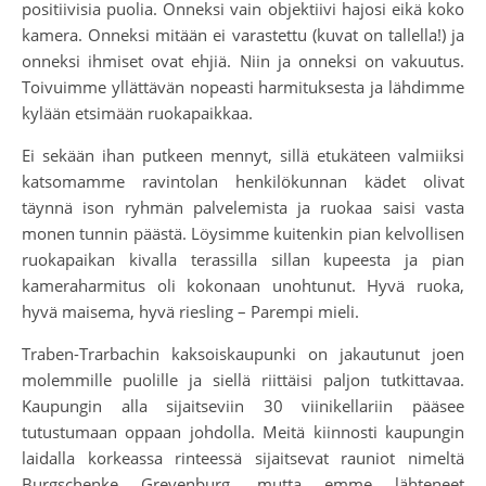
positiivisia puolia. Onneksi vain objektiivi hajosi eikä koko
kamera. Onneksi mitään ei varastettu (kuvat on tallella!) ja
onneksi ihmiset ovat ehjiä. Niin ja onneksi on vakuutus.
Toivuimme yllättävän nopeasti harmituksesta ja lähdimme
kylään etsimään ruokapaikkaa.
Ei sekään ihan putkeen mennyt, sillä etukäteen valmiiksi
katsomamme ravintolan henkilökunnan kädet olivat
täynnä ison ryhmän palvelemista ja ruokaa saisi vasta
monen tunnin päästä. Löysimme kuitenkin pian kelvollisen
ruokapaikan kivalla terassilla sillan kupeesta ja pian
kameraharmitus oli kokonaan unohtunut. Hyvä ruoka,
hyvä maisema, hyvä riesling – Parempi mieli.
Traben-Trarbachin kaksoiskaupunki on jakautunut joen
molemmille puolille ja siellä riittäisi paljon tutkittavaa.
Kaupungin alla sijaitseviin 30 viinikellariin pääsee
tutustumaan oppaan johdolla. Meitä kiinnosti kaupungin
laidalla korkeassa rinteessä sijaitsevat rauniot nimeltä
Burgschenke Grevenburg, mutta emme lähteneet