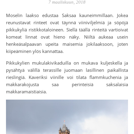
7 maaliskuun, 2018
Moselin laakso edustaa Saksaa kauneimmillaan. Jokea
reunustavat rinteet ovat täynnä viiniviljelmiä ja söpöjä
pikkukyliä ristikkotaloineen. Siellä täällä rinteitä vartioivat
komeat linnat ovat hieno näky. Niiltä aukeaa usein
henkeäsalpaavan upeita maisemia jokilaaksoon, joten
kiipeäminen ylös kannattaa.
Pikkukylien mukulakivikaduilla on mukava kuljeskella ja
pysähtyä välillä terassille juomaan lasillinen paikallista
rieslingiä. Kaveriksi viinille voi tilata flammkuchenia ja
makkarakojusta saa perinteisiä saksalaisia
makkaramaistiaisia.