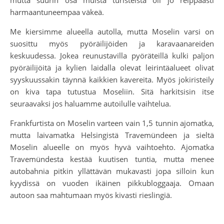
harmaantuneempaa väkeä.
Me kiersimme alueella autolla, mutta Moselin varsi on
suosittu myös pyöräilijöiden ja karavaanareiden
keskuudessa. Jokea reunustavilla pyöräteillä kulki paljon
pyöräilijöitä ja kylien laidalla olevat leirintäalueet olivat
syyskuussakin täynnä kaikkien kavereita. Myös jokiristeily
on kiva tapa tutustua Moseliin. Sitä harkitsisin itse
seuraavaksi jos haluamme autoilulle vaihtelua.
Frankfurtista on Moselin varteen vain 1,5 tunnin ajomatka,
mutta laivamatka Helsingistä Travemündeen ja sieltä
Moselin alueelle on myös hyvä vaihtoehto. Ajomatka
Travemündesta kestää kuutisen tuntia, mutta menee
autobahnia pitkin yllättävän mukavasti jopa silloin kun
kyydissä on vuoden ikäinen pikkubloggaaja. Omaan
autoon saa mahtumaan myös kivasti rieslingiä.