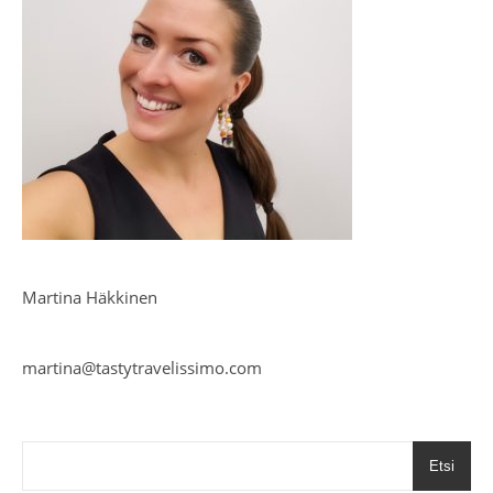
Martina Häkkinen
martina@tastytravelissimo.com
Etsi