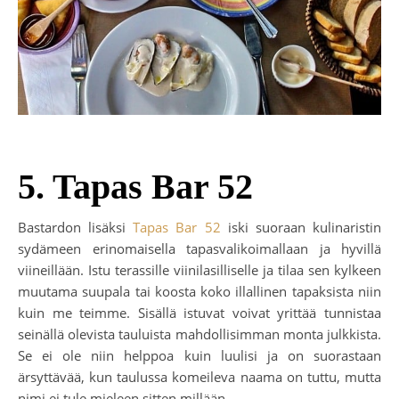
5. Tapas Bar 52
Bastardon lisäksi
Tapas Bar 52
iski suoraan kulinaristin
sydämeen erinomaisella tapasvalikoimallaan ja hyvillä
viineillään. Istu terassille viinilasilliselle ja tilaa sen kylkeen
muutama suupala tai koosta koko illallinen tapaksista niin
kuin me teimme. Sisällä istuvat voivat yrittää tunnistaa
seinällä olevista tauluista mahdollisimman monta julkkista.
Se ei ole niin helppoa kuin luulisi ja on suorastaan
ärsyttävää, kun taulussa komeileva naama on tuttu, mutta
nimi ei tule mieleen sitten millään.