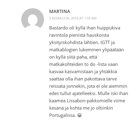
MARTINA
5 KESÄKUUN, 2016 AT 1:55 AM
Bastardo oli kyllä ihan huippukiva
ravintola pienistä hauskoista
yksityiskohdista lähtien. IGTT ja
matkablogien lukeminen ylipäätään
on kyllä siitä paha, että
matkakohteiden to do -lista vaan
kasvaa kasvamistaan ja yhtäkkiä
saattaa olla ihan pakottava tarve
reissata jonnekin, jota ei ole aiemmin
edes tullut ajatelleeksi. Mulle iski ihan
kaamea Lissabon-pakkomielle viime
kesänä ja kohta me jo oltiinkin
Portugalissa. 😀