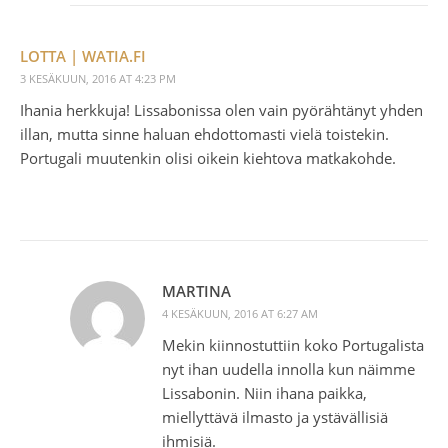
LOTTA | WATIA.FI
3 KESÄKUUN, 2016 AT 4:23 PM
Ihania herkkuja! Lissabonissa olen vain pyörähtänyt yhden
illan, mutta sinne haluan ehdottomasti vielä toistekin.
Portugali muutenkin olisi oikein kiehtova matkakohde.
MARTINA
4 KESÄKUUN, 2016 AT 6:27 AM
Mekin kiinnostuttiin koko Portugalista
nyt ihan uudella innolla kun näimme
Lissabonin. Niin ihana paikka,
miellyttävä ilmasto ja ystävällisiä
ihmisiä.