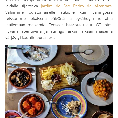
laidalla sijaitseva
Jardim de Sao Pedro de Alcantara.
Valuimme puistomaiselle aukiolle kuin vahingossa
reissumme jokaisena päivänä ja pysähdyimme aina
ihailemaan maisemia. Terassin baarista tilattu GT toimi
hyvänä aperitiivina ja auringonlaskun aikaan maisema
värjäytyi kauniin punaiseksi.