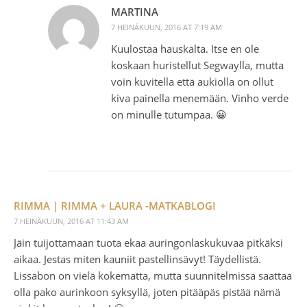
MARTINA
7 HEINÄKUUN, 2016 AT 7:19 AM
Kuulostaa hauskalta. Itse en ole
koskaan huristellut Segwaylla, mutta
voin kuvitella että aukiolla on ollut
kiva painella menemään. Vinho verde
on minulle tutumpaa. 😀
RIMMA | RIMMA + LAURA -MATKABLOGI
7 HEINÄKUUN, 2016 AT 11:43 AM
Jäin tuijottamaan tuota ekaa auringonlaskukuvaa pitkäksi
aikaa. Jestas miten kauniit pastellinsävyt! Täydellistä.
Lissabon on vielä kokematta, mutta suunnitelmissa saattaa
olla pako aurinkoon syksyllä, joten pitääpäs pistää nämä