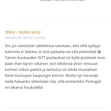
TERHI / MURU MOU
4 KESÄKUUN, 2016 AT 11:23 PM
Siis jos ravintolan tableteissa sanotaan, että siltä syötyjä
kaloreita ei lasketa, ei siitä paikasta voi olla pitämättä! 😀
Tämän kuukauden IGTT-postaukset on kyllä pistäneet mun
pään ihan täysin sekaisin: oon lähdössä yksin reissuun
kolmen viikon päästä ja tarkoitus oli tehdä muutaman
Keski-Euroopan kaupungin kierros. Mutta nyt mä enää
tiedä haluanko sittenkään sitä, sillä esimerkiksi Portugali
on alkanut houkutella!