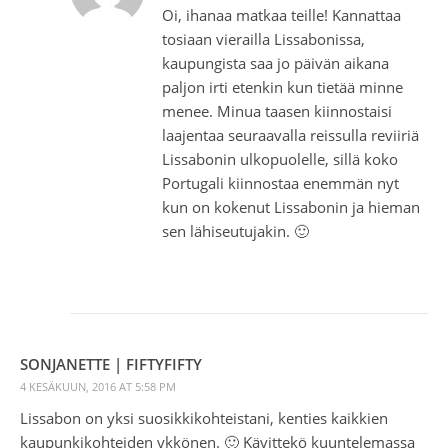
Oi, ihanaa matkaa teille! Kannattaa
tosiaan vierailla Lissabonissa,
kaupungista saa jo päivän aikana
paljon irti etenkin kun tietää minne
menee. Minua taasen kiinnostaisi
laajentaa seuraavalla reissulla reviiriä
Lissabonin ulkopuolelle, sillä koko
Portugali kiinnostaa enemmän nyt
kun on kokenut Lissabonin ja hieman
sen lähiseutujakin. 🙂
SONJANETTE | FIFTYFIFTY
4 KESÄKUUN, 2016 AT 5:58 PM
Lissabon on yksi suosikkikohteistani, kenties kaikkien
kaupunkikohteiden ykkönen. 🙂 Kävittekö kuuntelemassa