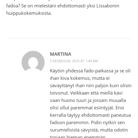
fadoa? Se on mielestäni ehdottomasti yksi Lissabonin
huippukokemuksista.
MARTINA
5 KESÄKUUN, 2016 AT 1:49 AM
Käytiin yhdessä fado-paikassa ja se oli
ihan kiva kokemus, mutta ei
säväyttänyt ihan niin paljon kuin olisin
toivonut. Veikkaan että meillä kävi
vaan huono tuuri ja jossain muualla
olisi ollut paremmat esiintyjät. Ensi
kerralla täytyy ehdottomasti paneutua
fadoon paremmin. Pidin nytkin sen
surumielisistä sävyistä, mutta odotin
tosiaan hieman enemmän.