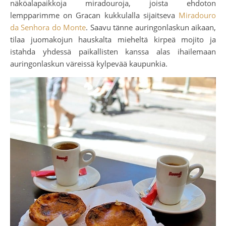
näköalapaikkoja miradouroja, joista ehdoton
lempparimme on Gracan kukkulalla sijaitseva
Miradouro
da Senhora do Monte
. Saavu tänne auringonlaskun aikaan,
tilaa juomakojun hauskalta mieheltä kirpeä mojito ja
istahda yhdessä paikallisten kanssa alas ihailemaan
auringonlaskun väreissä kylpevää kaupunkia.