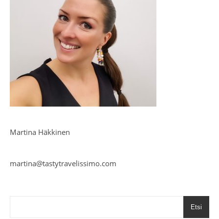
Martina Häkkinen
martina@tastytravelissimo.com
Etsi