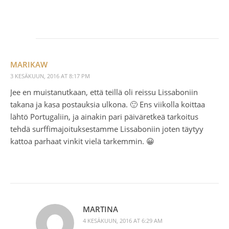
MARIKAW
3 KESÄKUUN, 2016 AT 8:17 PM
Jee en muistanutkaan, että teillä oli reissu Lissaboniin
takana ja kasa postauksia ulkona. 🙂 Ens viikolla koittaa
lähtö Portugaliin, ja ainakin pari päiväretkeä tarkoitus
tehdä surffimajoituksestamme Lissaboniin joten täytyy
kattoa parhaat vinkit vielä tarkemmin. 😀
MARTINA
4 KESÄKUUN, 2016 AT 6:29 AM