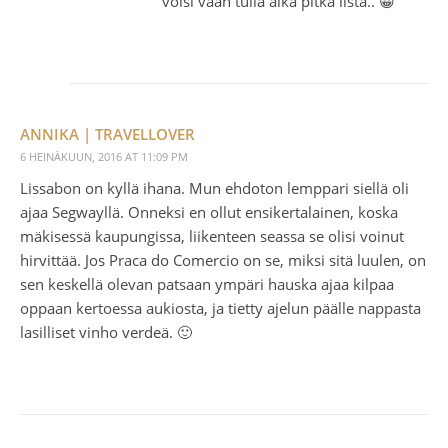
voisi vaan tulla aika pitkä lista.. 😀
ANNIKA | TRAVELLOVER
6 HEINÄKUUN, 2016 AT 11:09 PM
Lissabon on kyllä ihana. Mun ehdoton lemppari siellä oli
ajaa Segwayllä. Onneksi en ollut ensikertalainen, koska
mäkisessä kaupungissa, liikenteen seassa se olisi voinut
hirvittää. Jos Praca do Comercio on se, miksi sitä luulen, on
sen keskellä olevan patsaan ympäri hauska ajaa kilpaa
oppaan kertoessa aukiosta, ja tietty ajelun päälle nappasta
lasilliset vinho verdeä. 🙂