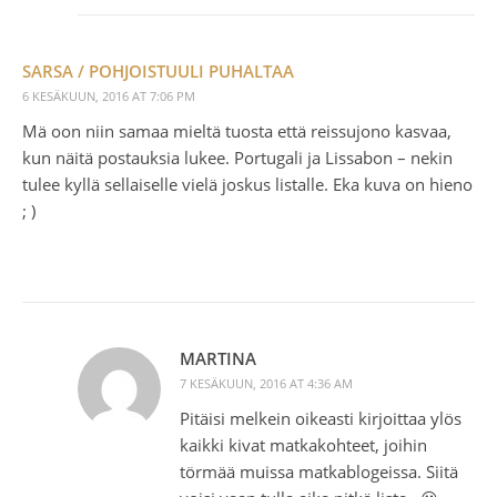
SARSA / POHJOISTUULI PUHALTAA
6 KESÄKUUN, 2016 AT 7:06 PM
Mä oon niin samaa mieltä tuosta että reissujono kasvaa,
kun näitä postauksia lukee. Portugali ja Lissabon – nekin
tulee kyllä sellaiselle vielä joskus listalle. Eka kuva on hieno
; )
MARTINA
7 KESÄKUUN, 2016 AT 4:36 AM
Pitäisi melkein oikeasti kirjoittaa ylös
kaikki kivat matkakohteet, joihin
törmää muissa matkablogeissa. Siitä