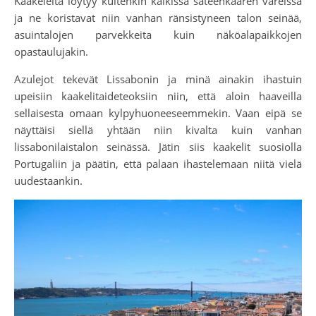
Kaakeleita löytyy kuitenkin kaikissa sateenkaaren väreissä
ja ne koristavat niin vanhan ränsistyneen talon seinää,
asuintalojen parvekkeita kuin näköalapaikkojen
opastaulujakin.
Azulejot tekevät Lissabonin ja minä ainakin ihastuin
upeisiin kaakelitaideteoksiin niin, että aloin haaveilla
sellaisesta omaan kylpyhuoneeseemmekin. Vaan eipä se
näyttäisi siellä yhtään niin kivalta kuin vanhan
lissabonilaistalon seinässä. Jätin siis kaakelit suosiolla
Portugaliin ja päätin, että palaan ihastelemaan niitä vielä
uudestaankin.