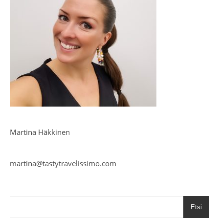
Martina Häkkinen
martina@tastytravelissimo.com
Etsi