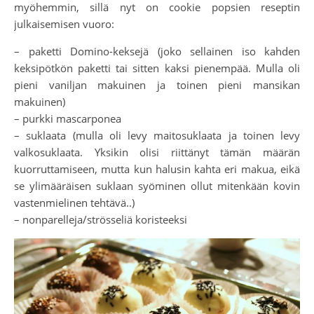
myöhemmin, sillä nyt on cookie popsien reseptin
julkaisemisen vuoro:
– paketti Domino-keksejä (joko sellainen iso kahden
keksipötkön paketti tai sitten kaksi pienempää. Mulla oli
pieni vaniljan makuinen ja toinen pieni mansikan
makuinen)
– purkki mascarponea
– suklaata (mulla oli levy maitosuklaata ja toinen levy
valkosuklaata. Yksikin olisi riittänyt tämän määrän
kuorruttamiseen, mutta kun halusin kahta eri makua, eikä
se ylimääräisen suklaan syöminen ollut mitenkään kovin
vastenmielinen tehtävä..)
– nonparelleja/strösseliä koristeeksi