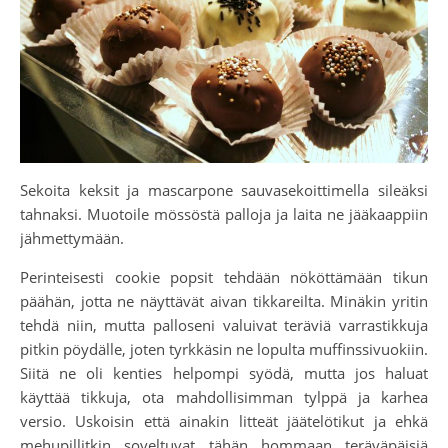
Sekoita keksit ja mascarpone sauvasekoittimella sileäksi
tahnaksi. Muotoile mössöstä palloja ja laita ne jääkaappiin
jähmettymään.
Perinteisesti cookie popsit tehdään nököttämään tikun
päähän, jotta ne näyttävät aivan tikkareilta. Minäkin yritin
tehdä niin, mutta palloseni valuivat teräviä varrastikkuja
pitkin pöydälle, joten tyrkkäsin ne lopulta muffinssivuokiin.
Siitä ne oli kenties helpompi syödä, mutta jos haluat
käyttää tikkuja, ota mahdollisimman tylppä ja karhea
versio. Uskoisin että ainakin litteät jäätelötikut ja ehkä
mehupillitkin soveltuvat tähän hommaan teräväpäisiä