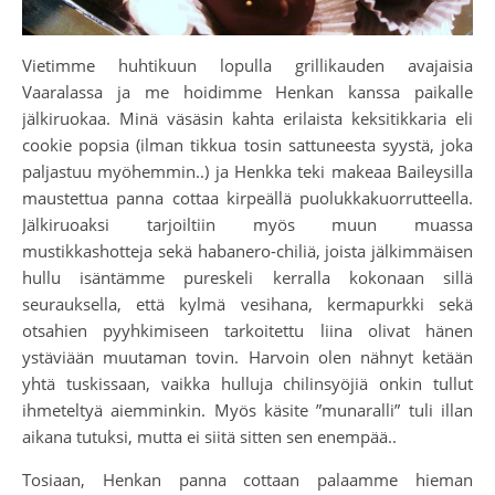
Vietimme huhtikuun lopulla grillikauden avajaisia
Vaaralassa ja me hoidimme Henkan kanssa paikalle
jälkiruokaa. Minä väsäsin kahta erilaista keksitikkaria eli
cookie popsia (ilman tikkua tosin sattuneesta syystä, joka
paljastuu myöhemmin..) ja Henkka teki makeaa Baileysilla
maustettua panna cottaa kirpeällä puolukkakuorrutteella.
Jälkiruoaksi tarjoiltiin myös muun muassa
mustikkashotteja sekä habanero-chiliä, joista jälkimmäisen
hullu isäntämme pureskeli kerralla kokonaan sillä
seurauksella, että kylmä vesihana, kermapurkki sekä
otsahien pyyhkimiseen tarkoitettu liina olivat hänen
ystäviään muutaman tovin. Harvoin olen nähnyt ketään
yhtä tuskissaan, vaikka hulluja chilinsyöjiä onkin tullut
ihmeteltyä aiemminkin. Myös käsite ”munaralli” tuli illan
aikana tutuksi, mutta ei siitä sitten sen enempää..
Tosiaan, Henkan panna cottaan palaamme hieman