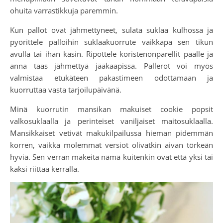
ohuita varrastikkuja paremmin.
Kun pallot ovat jähmettyneet, sulata suklaa kulhossa ja
pyörittele palloihin suklaakuorrute vaikkapa sen tikun
avulla tai ihan käsin. Ripottele koristenonparellit päälle ja
anna taas jähmettyä jääkaapissa. Pallerot voi myös
valmistaa etukäteen pakastimeen odottamaan ja
kuorruttaa vasta tarjoilupäivänä.
Minä kuorrutin mansikan makuiset cookie popsit
valkosuklaalla ja perinteiset vaniljaiset maitosuklaalla.
Mansikkaiset vetivät makukilpailussa hieman pidemmän
korren, vaikka molemmat versiot olivatkin aivan törkeän
hyviä. Sen verran makeita nämä kuitenkin ovat että yksi tai
kaksi riittää kerralla.