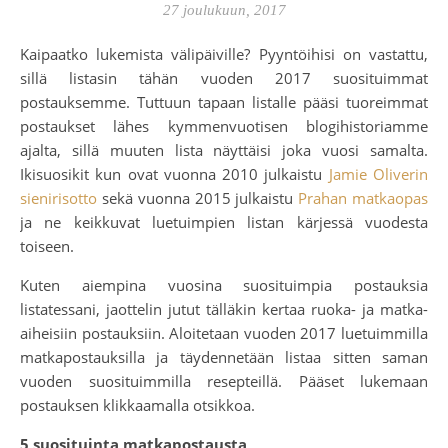
27 joulukuun, 2017
Kaipaatko lukemista välipäiville? Pyyntöihisi on vastattu,
sillä listasin tähän vuoden 2017 suosituimmat
postauksemme. Tuttuun tapaan listalle pääsi tuoreimmat
postaukset lähes kymmenvuotisen blogihistoriamme
ajalta, sillä muuten lista näyttäisi joka vuosi samalta.
Ikisuosikit kun ovat vuonna 2010 julkaistu
Jamie Oliverin
sienirisotto
sekä vuonna 2015 julkaistu
Prahan matkaopas
ja ne keikkuvat luetuimpien listan kärjessä vuodesta
toiseen.
Kuten aiempina vuosina suosituimpia postauksia
listatessani, jaottelin jutut tälläkin kertaa ruoka- ja matka-
aiheisiin postauksiin. Aloitetaan vuoden 2017 luetuimmilla
matkapostauksilla ja täydennetään listaa sitten saman
vuoden suosituimmilla resepteillä. Pääset lukemaan
postauksen klikkaamalla otsikkoa.
5 suosituinta matkapostausta