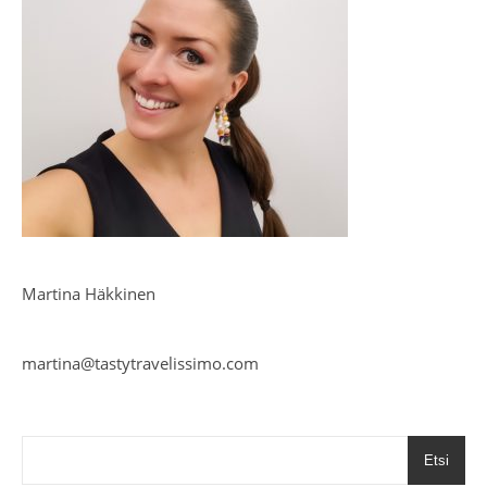
Martina Häkkinen
martina@tastytravelissimo.com
Etsi