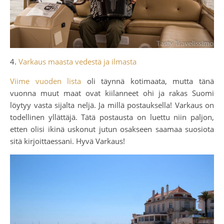
4.
Varkaus maasta vedestä ja ilmasta
Viime vuoden lista
oli täynnä kotimaata, mutta tänä
vuonna muut maat ovat kiilanneet ohi ja rakas Suomi
löytyy vasta sijalta neljä. Ja millä postauksella! Varkaus on
todellinen yllättäjä. Tätä postausta on luettu niin paljon,
etten olisi ikinä uskonut jutun osakseen saamaa suosiota
sitä kirjoittaessani. Hyvä Varkaus!