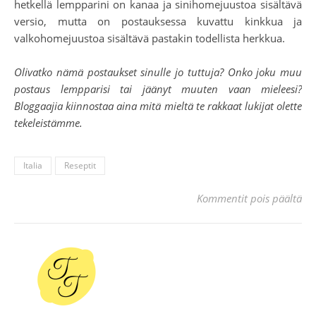
hetkellä lempparini on kanaa ja sinihomejuustoa sisältävä
versio, mutta on postauksessa kuvattu kinkkua ja
valkohomejuustoa sisältävä pastakin todellista herkkua.
Olivatko nämä postaukset sinulle jo tuttuja? Onko joku muu
postaus lempparisi tai jäänyt muuten vaan mieleesi?
Bloggaajia kiinnostaa aina mitä mieltä te rakkaat lukijat olette
tekeleistämme.
Italia
Reseptit
art
Kommentit pois päältä