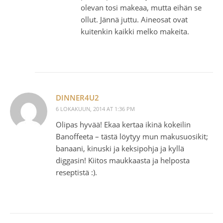
olevan tosi makeaa, mutta eihän se
ollut. Jännä juttu. Aineosat ovat
kuitenkin kaikki melko makeita.
DINNER4U2
6 LOKAKUUN, 2014 AT 1:36 PM
Olipas hyvää! Ekaa kertaa ikinä kokeilin
Banoffeeta – tästä löytyy mun makusuosikit;
banaani, kinuski ja keksipohja ja kyllä
diggasin! Kiitos maukkaasta ja helposta
reseptistä :).