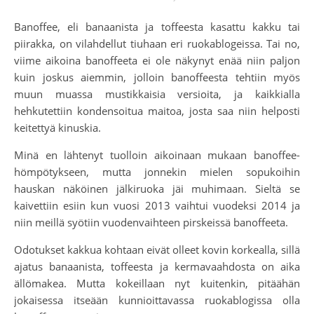
Banoffee, eli banaanista ja toffeesta kasattu kakku tai
piirakka, on vilahdellut tiuhaan eri ruokablogeissa. Tai no,
viime aikoina banoffeeta ei ole näkynyt enää niin paljon
kuin joskus aiemmin, jolloin banoffeesta tehtiin myös
muun muassa mustikkaisia versioita, ja kaikkialla
hehkutettiin kondensoitua maitoa, josta saa niin helposti
keitettyä kinuskia.
Minä en lähtenyt tuolloin aikoinaan mukaan banoffee-
hömpötykseen, mutta jonnekin mielen sopukoihin
hauskan näköinen jälkiruoka jäi muhimaan. Sieltä se
kaivettiin esiin kun vuosi 2013 vaihtui vuodeksi 2014 ja
niin meillä syötiin vuodenvaihteen pirskeissä banoffeeta.
Odotukset kakkua kohtaan eivät olleet kovin korkealla, sillä
ajatus banaanista, toffeesta ja kermavaahdosta on aika
ällömakea. Mutta kokeillaan nyt kuitenkin, pitäähän
jokaisessa itseään kunnioittavassa ruokablogissa olla