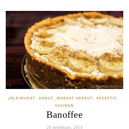
,
,
,
,
JÄLKIRUOAT
KAKUT
MAKEAT HERKUT
RESEPTIT
YLEINEN
Banoffee
26 helmikuun, 2014