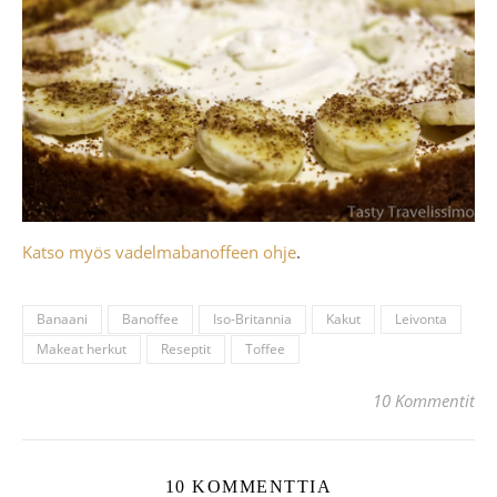
Katso myös vadelmabanoffeen ohje
.
Banaani
Banoffee
Iso-Britannia
Kakut
Leivonta
Makeat herkut
Reseptit
Toffee
10 Kommentit
10 KOMMENTTIA