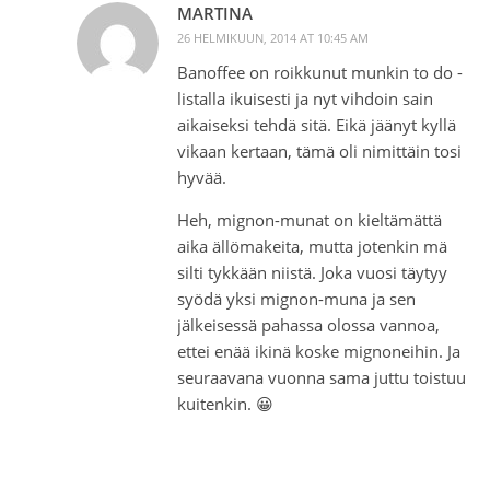
MARTINA
26 HELMIKUUN, 2014 AT 10:45 AM
Banoffee on roikkunut munkin to do -
listalla ikuisesti ja nyt vihdoin sain
aikaiseksi tehdä sitä. Eikä jäänyt kyllä
vikaan kertaan, tämä oli nimittäin tosi
hyvää.
Heh, mignon-munat on kieltämättä
aika ällömakeita, mutta jotenkin mä
silti tykkään niistä. Joka vuosi täytyy
syödä yksi mignon-muna ja sen
jälkeisessä pahassa olossa vannoa,
ettei enää ikinä koske mignoneihin. Ja
seuraavana vuonna sama juttu toistuu
kuitenkin. 😀