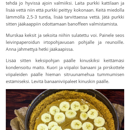
tehdä jo hyvissä ajoin valmiiksi. Laita purkki kattilaan ja
lisää vettä niin että purkki peittyy kokonaan. Keitä miedolla
lämmöllä 2,5-3 tuntia, lisää tarvittaessa vettä. Jätä purkki
sitten jääkaappiin odottamaan banoffeen valmistamista.
Murskaa keksit ja sekoita niihin sulatettu voi. Painele seos
leivinpaperoidun irtopohjavuoan pohjalle ja reunoille.
Anna jähmettyä hetki jääkaapissa.
Lisää sitten keksipohjan päälle kinuskiksi keittämäsi
kondensoitu maito. Kuori ja viipaloi banaani ja pirskottele
viipaleiden päälle hieman sitruunamehua tummumisen
estämiseksi. Levitä banaaniviipaleet kinuskin päälle.