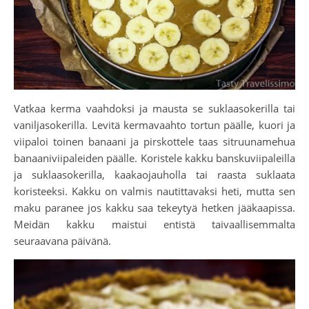
Vatkaa kerma vaahdoksi ja mausta se suklaasokerilla tai
vaniljasokerilla. Levitä kermavaahto tortun päälle, kuori ja
viipaloi toinen banaani ja pirskottele taas sitruunamehua
banaaniviipaleiden päälle. Koristele kakku banskuviipaleilla
ja suklaasokerilla, kaakaojauholla tai raasta suklaata
koristeeksi. Kakku on valmis nautittavaksi heti, mutta sen
maku paranee jos kakku saa tekeytyä hetken jääkaapissa.
Meidän kakku maistui entistä taivaallisemmalta
seuraavana päivänä.