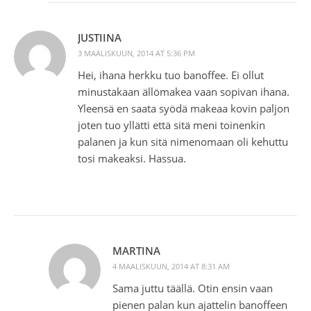
JUSTIINA
3 MAALISKUUN, 2014 AT 5:36 PM
Hei, ihana herkku tuo banoffee. Ei ollut
minustakaan ällömakea vaan sopivan ihana.
Yleensä en saata syödä makeaa kovin paljon
joten tuo yllätti että sitä meni toinenkin
palanen ja kun sitä nimenomaan oli kehuttu
tosi makeaksi. Hassua.
MARTINA
4 MAALISKUUN, 2014 AT 8:31 AM
Sama juttu täällä. Otin ensin vaan
pienen palan kun ajattelin banoffeen