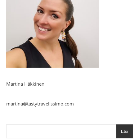
Martina Häkkinen
martina@tastytravelissimo.com
Etsi