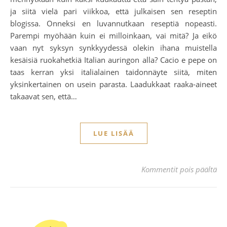
ja siitä vielä pari viikkoa, että julkaisen sen reseptin
blogissa. Onneksi en luvannutkaan reseptiä nopeasti.
Parempi myöhään kuin ei milloinkaan, vai mitä? Ja eikö
vaan nyt syksyn synkkyydessä olekin ihana muistella
kesäisiä ruokahetkiä Italian auringon alla? Cacio e pepe on
taas kerran yksi italialainen taidonnäyte siitä, miten
yksinkertainen on usein parasta. Laadukkaat raaka-aineet
takaavat sen, että…
LUE LISÄÄ
art
Kommentit pois päältä