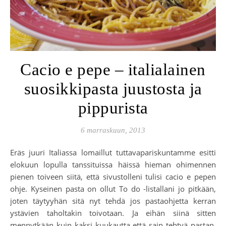
Cacio e pepe – italialainen
suosikkipasta juustosta ja
pippurista
6 marraskuun, 2013
Eräs juuri Italiassa lomaillut tuttavapariskuntamme esitti
elokuun lopulla tanssituissa häissä hieman ohimennen
pienen toiveen siitä, että sivustolleni tulisi cacio e pepen
ohje. Kyseinen pasta on ollut To do -listallani jo pitkään,
joten täytyyhän sitä nyt tehdä jos pastaohjetta kerran
ystävien taholtakin toivotaan. Ja eihän siinä sitten
mennytkään kuin kaksi kuukautta että sain tehtyä pastan,