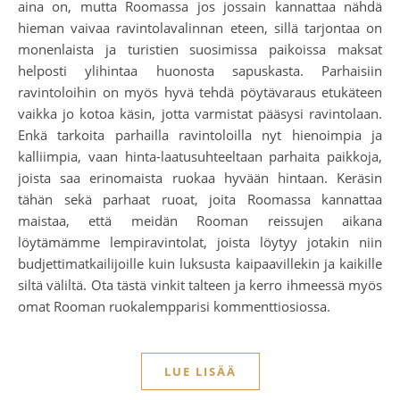
aina on, mutta Roomassa jos jossain kannattaa nähdä
hieman vaivaa ravintolavalinnan eteen, sillä tarjontaa on
monenlaista ja turistien suosimissa paikoissa maksat
helposti ylihintaa huonosta sapuskasta. Parhaisiin
ravintoloihin on myös hyvä tehdä pöytävaraus etukäteen
vaikka jo kotoa käsin, jotta varmistat pääsysi ravintolaan.
Enkä tarkoita parhailla ravintoloilla nyt hienoimpia ja
kalliimpia, vaan hinta-laatusuhteeltaan parhaita paikkoja,
joista saa erinomaista ruokaa hyvään hintaan. Keräsin
tähän sekä parhaat ruoat, joita Roomassa kannattaa
maistaa, että meidän Rooman reissujen aikana
löytämämme lempiravintolat, joista löytyy jotakin niin
budjettimatkailijoille kuin luksusta kaipaavillekin ja kaikille
siltä väliltä. Ota tästä vinkit talteen ja kerro ihmeessä myös
omat Rooman ruokalempparisi kommenttiosiossa.
LUE LISÄÄ