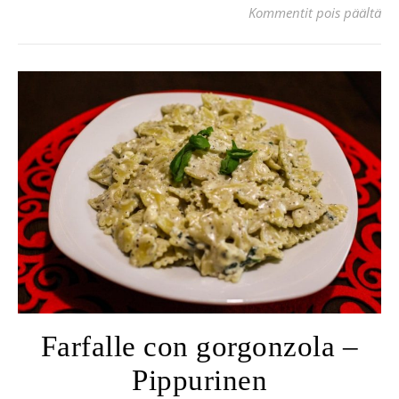
art
Kommentit pois päältä
Farfalle con gorgonzola –
Pippurinen