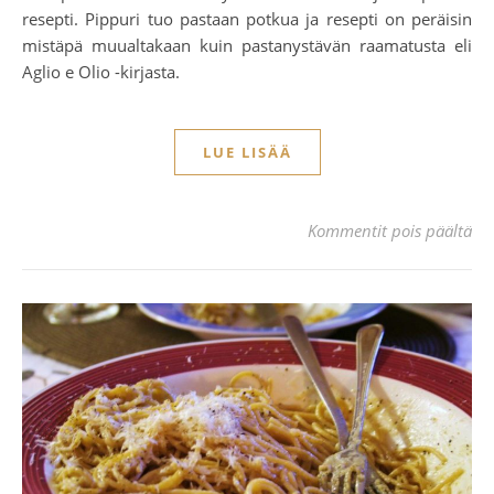
resepti. Pippuri tuo pastaan potkua ja resepti on peräisin
mistäpä muualtakaan kuin pastanystävän raamatusta eli
Aglio e Olio -kirjasta.
LUE LISÄÄ
art
Kommentit pois päältä