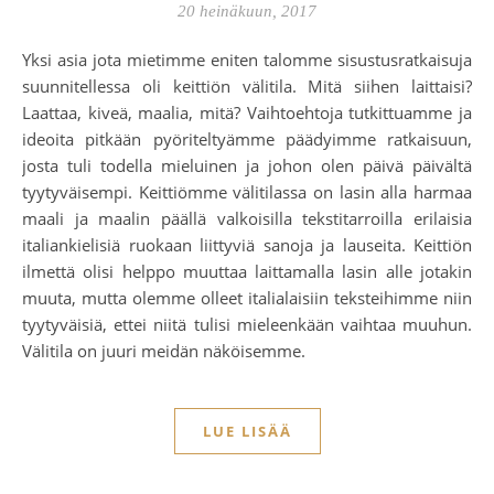
20 heinäkuun, 2017
Yksi asia jota mietimme eniten talomme sisustusratkaisuja
suunnitellessa oli keittiön välitila. Mitä siihen laittaisi?
Laattaa, kiveä, maalia, mitä? Vaihtoehtoja tutkittuamme ja
ideoita pitkään pyöriteltyämme päädyimme ratkaisuun,
josta tuli todella mieluinen ja johon olen päivä päivältä
tyytyväisempi. Keittiömme välitilassa on lasin alla harmaa
maali ja maalin päällä valkoisilla tekstitarroilla erilaisia
italiankielisiä ruokaan liittyviä sanoja ja lauseita. Keittiön
ilmettä olisi helppo muuttaa laittamalla lasin alle jotakin
muuta, mutta olemme olleet italialaisiin teksteihimme niin
tyytyväisiä, ettei niitä tulisi mieleenkään vaihtaa muuhun.
Välitila on juuri meidän näköisemme.
LUE LISÄÄ