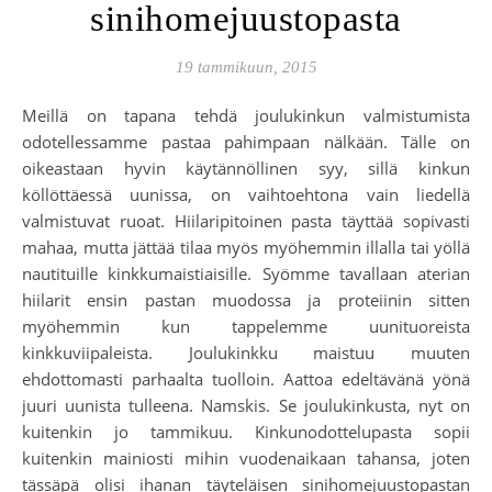
sinihomejuustopasta
19 tammikuun, 2015
Meillä on tapana tehdä joulukinkun valmistumista
odotellessamme pastaa pahimpaan nälkään. Tälle on
oikeastaan hyvin käytännöllinen syy, sillä kinkun
köllöttäessä uunissa, on vaihtoehtona vain liedellä
valmistuvat ruoat. Hiilaripitoinen pasta täyttää sopivasti
mahaa, mutta jättää tilaa myös myöhemmin illalla tai yöllä
nautituille kinkkumaistiaisille. Syömme tavallaan aterian
hiilarit ensin pastan muodossa ja proteiinin sitten
myöhemmin kun tappelemme uunituoreista
kinkkuviipaleista. Joulukinkku maistuu muuten
ehdottomasti parhaalta tuolloin. Aattoa edeltävänä yönä
juuri uunista tulleena. Namskis. Se joulukinkusta, nyt on
kuitenkin jo tammikuu. Kinkunodottelupasta sopii
kuitenkin mainiosti mihin vuodenaikaan tahansa, joten
tässäpä olisi ihanan täyteläisen sinihomejuustopastan