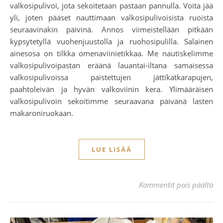
valkosipulivoi, jota sekoitetaan pastaan pannulla. Voita jää
yli, joten pääset nauttimaan valkosipulivoisista ruoista
seuraavinakin päivinä. Annos viimeistellään pitkään
kypsytetyllä vuohenjuustolla ja ruohosipulilla. Salainen
ainesosa on tilkka omenaviinietikkaa. Me nautiskelimme
valkosipulivoipastan eräänä lauantai-iltana samaisessa
valkosipulivoissa paistettujen jättikatkarapujen,
paahtoleivän ja hyvän valkoviinin kera. Ylimääräisen
valkosipulivoin sekoitimme seuraavana päivänä lasten
makaroniruokaan.
LUE LISÄÄ
art
Kommentit pois päältä