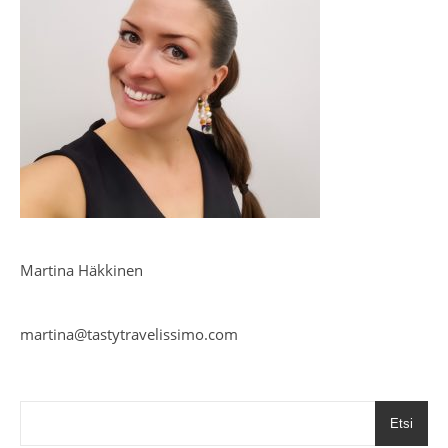
Martina Häkkinen
martina@tastytravelissimo.com
Etsi