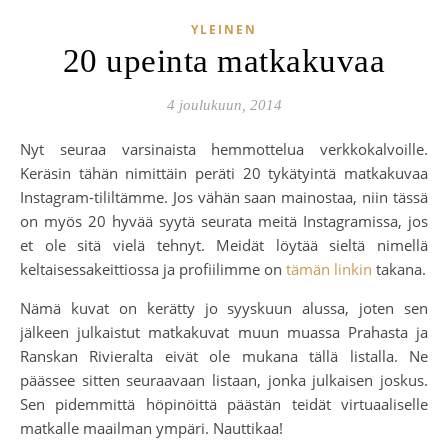
YLEINEN
20 upeinta matkakuvaa
4 joulukuun, 2014
Nyt seuraa varsinaista hemmottelua verkkokalvoille.
Keräsin tähän nimittäin peräti 20 tykätyintä matkakuvaa
Instagram-tililtämme. Jos vähän saan mainostaa, niin tässä
on myös 20 hyvää syytä seurata meitä Instagramissa, jos
et ole sitä vielä tehnyt. Meidät löytää sieltä nimellä
keltaisessakeittiossa ja profiilimme on
tämän linkin
takana.
Nämä kuvat on kerätty jo syyskuun alussa, joten sen
jälkeen julkaistut matkakuvat muun muassa Prahasta ja
Ranskan Rivieralta eivät ole mukana tällä listalla. Ne
päässee sitten seuraavaan listaan, jonka julkaisen joskus.
Sen pidemmittä höpinöittä päästän teidät virtuaaliselle
matkalle maailman ympäri. Nauttikaa!