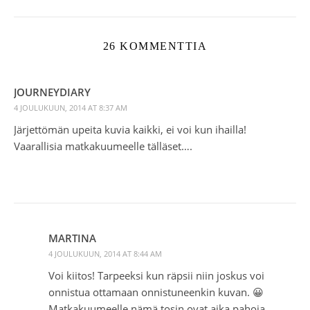
26 KOMMENTTIA
JOURNEYDIARY
4 JOULUKUUN, 2014 AT 8:37 AM
Järjettömän upeita kuvia kaikki, ei voi kun ihailla!
Vaarallisia matkakuumeelle tälläset….
MARTINA
4 JOULUKUUN, 2014 AT 8:44 AM
Voi kiitos! Tarpeeksi kun räpsii niin joskus voi
onnistua ottamaan onnistuneenkin kuvan. 😀
Matkakuumeelle nämä tosin ovat aika pahoja.