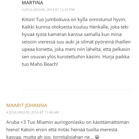
MARTINA
4 JOULUKUUN, 2014 AT 12:33 PM
Kiitos! Tuo jumbokuva on kyllä onnistunut hyvin.
Kaikki kunnia otoksesta kuuluu Henkalle, joka teki
hyvää työtä kameran kanssa samalla kun minä
seisoin vieressä suu auki ja silmät pyöreinä ihaillen
upeaa konetta, joka meni niin läheltä, että pelkäsin
sen osuvan ylös kurotettuihin käsiini. Hurja paikka
tuo Maho Beach!
MAARIT JOHANNA
4 JOULUKUUN, 2014 AT 11:46 AM
Aruba <3 Tuo Miamin auringonlasku on käsittämättömän
hieno! Katoin ensin että mitäs heinää tuolta merestä
kasvaa, mutta ah joo, tornitalojahan ne… 😀