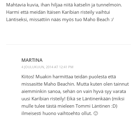
Mahtavia kuvia, ihan hiljaa niitä katselin ja tunnelmoin.
Harmi että meidän Itäisen Karibian risteily vaihtui
Läntiseksi, missattiin nääs myös tuo Maho Beach :/
MARTINA
4 JOULUKUUN, 2014 AT 12:41 PM
Kiitos! Muakin harmittaa teidän puolesta että
missasitte Maho Beachin. Mutta kuten olen tainnut
aiemminkin sanoa, sehän on vain hyvä syy varata
uusi Karibian risteily! Eikä se Läntinenkään (miksi
mulle tulee tästä mieleen Tommi Läntinen :D)
ilmeisesti huono vaihtoehto ollut. 🙂