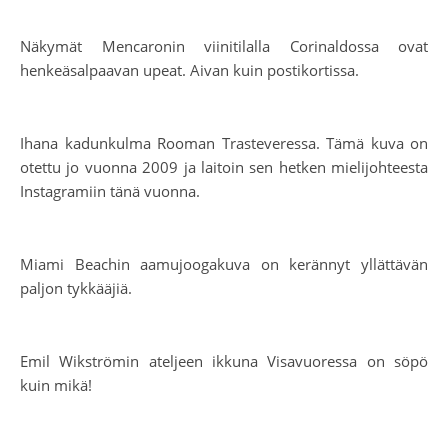
Näkymät Mencaronin viinitilalla Corinaldossa ovat
henkeäsalpaavan upeat. Aivan kuin postikortissa.
Ihana kadunkulma Rooman Trasteveressa. Tämä kuva on
otettu jo vuonna 2009 ja laitoin sen hetken mielijohteesta
Instagramiin tänä vuonna.
Miami Beachin aamujoogakuva on kerännyt yllättävän
paljon tykkääjiä.
Emil Wikströmin ateljeen ikkuna Visavuoressa on söpö
kuin mikä!