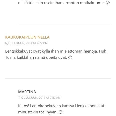
niistä tuleekin usein ihan armoton matkakuume. 🙂
KAUKOKAIPUUN NELLA
6 JOULUKUUN, 2014 AT 4:22 PM
Lentsikkakuvat ovat kyllä ihan mielettömän hienoja. Huh!
Tosin, kaikkihan nämä upeita ovat. 🙂
MARTINA
7 JOULUKUUN, 2014 AT 7:57 AM
Kiitos! Lentokonekuvien kanssa Henkka onnistui
minustakin tosi hyvin. 🙂