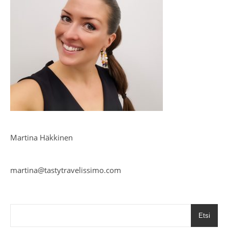
Martina Häkkinen
martina@tastytravelissimo.com
Etsi