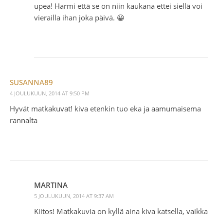
upea! Harmi että se on niin kaukana ettei siellä voi
vierailla ihan joka päivä. 😀
SUSANNA89
4 JOULUKUUN, 2014 AT 9:50 PM
Hyvät matkakuvat! kiva etenkin tuo eka ja aamumaisema
rannalta
MARTINA
5 JOULUKUUN, 2014 AT 9:37 AM
Kiitos! Matkakuvia on kyllä aina kiva katsella, vaikka