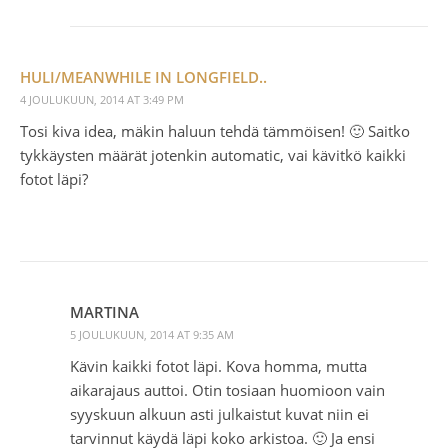
HULI/MEANWHILE IN LONGFIELD..
4 JOULUKUUN, 2014 AT 3:49 PM
Tosi kiva idea, mäkin haluun tehdä tämmöisen! 🙂 Saitko
tykkäysten määrät jotenkin automatic, vai kävitkö kaikki
fotot läpi?
MARTINA
5 JOULUKUUN, 2014 AT 9:35 AM
Kävin kaikki fotot läpi. Kova homma, mutta
aikarajaus auttoi. Otin tosiaan huomioon vain
syyskuun alkuun asti julkaistut kuvat niin ei
tarvinnut käydä läpi koko arkistoa. 🙂 Ja ensi