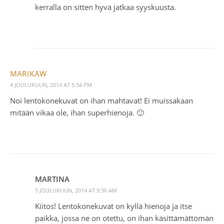
kerralla on sitten hyvä jatkaa syyskuusta.
MARIKAW
4 JOULUKUUN, 2014 AT 5:54 PM
Noi lentokonekuvat on ihan mahtavat! Ei muissakaan
mitään vikaa ole, ihan superhienoja. 🙂
MARTINA
5 JOULUKUUN, 2014 AT 9:36 AM
Kiitos! Lentokonekuvat on kyllä hienoja ja itse
paikka, jossa ne on otettu, on ihan käsittämättömän