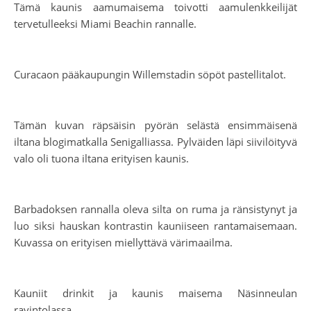
Tämä kaunis aamumaisema toivotti aamulenkkeilijät
tervetulleeksi Miami Beachin rannalle.
Curacaon pääkaupungin Willemstadin söpöt pastellitalot.
Tämän kuvan räpsäisin pyörän selästä ensimmäisenä
iltana blogimatkalla Senigalliassa. Pylväiden läpi siivilöityvä
valo oli tuona iltana erityisen kaunis.
Barbadoksen rannalla oleva silta on ruma ja ränsistynyt ja
luo siksi hauskan kontrastin kauniiseen rantamaisemaan.
Kuvassa on erityisen miellyttävä värimaailma.
Kauniit drinkit ja kaunis maisema Näsinneulan
ravintolassa.