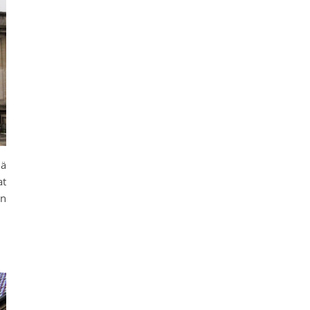
nä
at
an