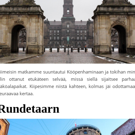
iimeisin matkamme suuntautui Kööpenhaminaan ja tokihan mi
lin ottanut etukäteen selvää, missä siellä sijaitsee parha
äköalapaikat. Kiipesimme niistä kahteen, kolmas jäi odottama
euraavaa kertaa.
Rundetaarn