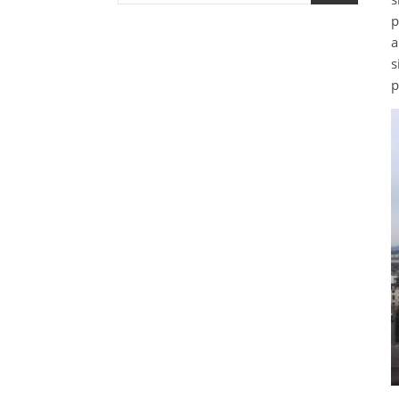
p
a
s
p