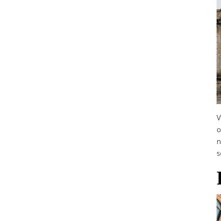
V
o
n
s