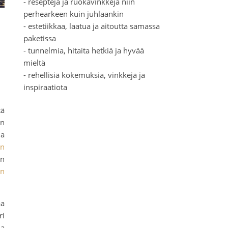
- reseptejä ja ruokavinkkejä niin
perhearkeen kuin juhlaankin
- estetiikkaa, laatua ja aitoutta samassa
paketissa
- tunnelmia, hitaita hetkiä ja hyvää
mieltä
- rehellisiä kokemuksia, vinkkejä ja
inspiraatiota
tä
in
ia
on
in
en
aa
ri
ja