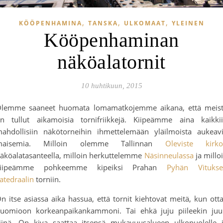
,
,
,
KÖÖPENHAMINA
TANSKA
ULKOMAAT
YLEINEN
Kööpenhaminan
näköalatornit
10 huhtikuun, 2015
lemme saaneet huomata lomamatkojemme aikana, että meis
n tullut aikamoisia tornifriikkejä. Kiipeämme aina kaikki
ahdollisiin näkötorneihin ihmettelemään yläilmoista aukeav
maisemia. Milloin olemme Tallinnan
Oleviste kirk
äköalatasanteella, milloin herkuttelemme
Näsinneulassa
ja millo
kiipeämme pohkeemme kipeiksi Prahan
Pyhän Vituks
atedraalin
torniin.
n itse asiassa aika hassua, että tornit kiehtovat meitä, kun ott
uomioon korkeanpaikankammoni. Tai ehkä juju piileekin juu
iinä. On kiva saattaa itsensä mukavuusalueen ulkopuolelle 