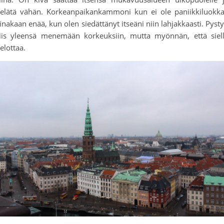
elätä vähän. Korkeanpaikankammoni kun ei ole paniikkiluokk
inakaan enää, kun olen siedättänyt itseäni niin lahjakkaasti. Pyst
iis yleensä menemään korkeuksiin, mutta myönnän, että siel
elottaa.