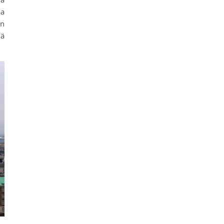
aa
yn
lä