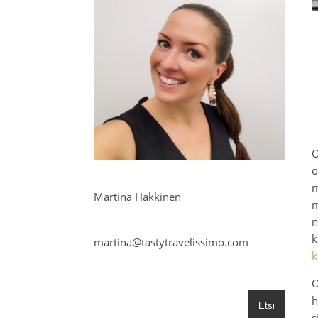
O
o
m
Martina Häkkinen
n
martina@tastytravelissimo.com
k
O
h
Etsi
s