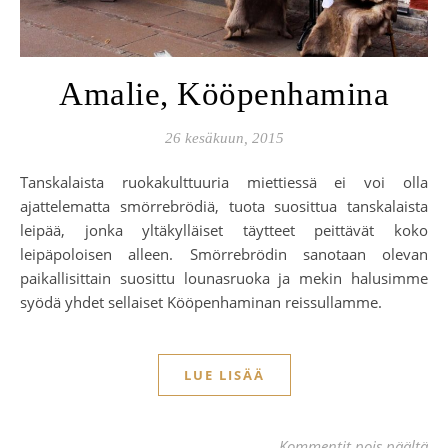
Amalie, Kööpenhamina
26 kesäkuun, 2015
Tanskalaista ruokakulttuuria miettiessä ei voi olla
ajattelematta smörrebrödiä, tuota suosittua tanskalaista
leipää, jonka yltäkylläiset täytteet peittävät koko
leipäpoloisen alleen. Smörrebrödin sanotaan olevan
paikallisittain suosittu lounasruoka ja mekin halusimme
syödä yhdet sellaiset Kööpenhaminan reissullamme.
LUE LISÄÄ
art
Kommentit pois päältä