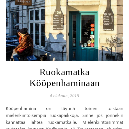
Ruokamatka
Kööpenhaminaan
4 elokuun, 2015
Kööpenhamina on täynnä toinen toistaan
mielenkiintoisempia ruokapaikkoja. Sinne jos jonnekin
kannattaa lähteä ruokamatkalle. Mielenkiintoisimmat
ravintolat löytyvät Kodbyenin eli Teurastamon alueelta,