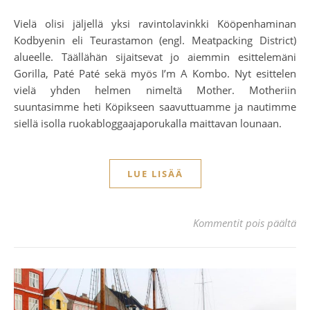
Vielä olisi jäljellä yksi ravintolavinkki Kööpenhaminan
Kodbyenin eli Teurastamon (engl. Meatpacking District)
alueelle. Täällähän sijaitsevat jo aiemmin esittelemäni
Gorilla, Paté Paté sekä myös I’m A Kombo. Nyt esittelen
vielä yhden helmen nimeltä Mother. Motheriin
suuntasimme heti Köpikseen saavuttuamme ja nautimme
siellä isolla ruokabloggaajaporukalla maittavan lounaan.
LUE LISÄÄ
ar
Kommentit pois päältä