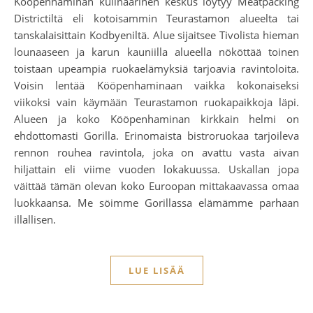
Kööpenhaminan kulinaarinen keskus löytyy Meatpacking
Districtiltä eli kotoisammin Teurastamon alueelta tai
tanskalaisittain Kodbyeniltä. Alue sijaitsee Tivolista hieman
lounaaseen ja karun kauniilla alueella nököttää toinen
toistaan upeampia ruokaelämyksiä tarjoavia ravintoloita.
Voisin lentää Kööpenhaminaan vaikka kokonaiseksi
viikoksi vain käymään Teurastamon ruokapaikkoja läpi.
Alueen ja koko Kööpenhaminan kirkkain helmi on
ehdottomasti Gorilla. Erinomaista bistroruokaa tarjoileva
rennon rouhea ravintola, joka on avattu vasta aivan
hiljattain eli viime vuoden lokakuussa. Uskallan jopa
väittää tämän olevan koko Euroopan mittakaavassa omaa
luokkaansa. Me söimme Gorillassa elämämme parhaan
illallisen.
LUE LISÄÄ