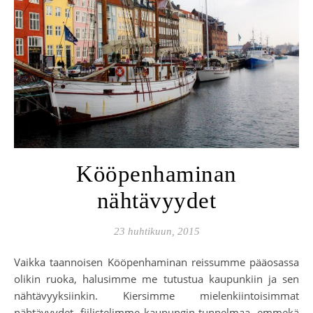
Kööpenhaminan
nähtävyydet
23 huhtikuun, 2015
Vaikka taannoisen Kööpenhaminan reissumme pääosassa
olikin ruoka, halusimme me tutustua kaupunkiin ja sen
nähtävyyksiinkin. Kiersimme mielenkiintoisimmat
nähtävyydet, fiilistelimme kaupungin tunnelmaa, emmekä