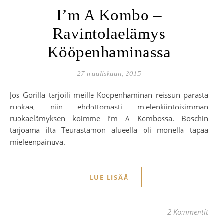
I’m A Kombo –
Ravintolaelämys
Kööpenhaminassa
27 maaliskuun, 2015
Jos Gorilla tarjoili meille Kööpenhaminan reissun parasta
ruokaa, niin ehdottomasti mielenkiintoisimman
ruokaelämyksen koimme I’m A Kombossa. Boschin
tarjoama ilta Teurastamon alueella oli monella tapaa
mieleenpainuva.
LUE LISÄÄ
2 Kommentit