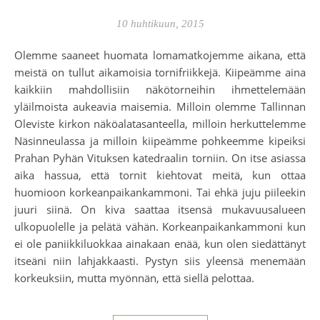
10 huhtikuun, 2015
Olemme saaneet huomata lomamatkojemme aikana, että
meistä on tullut aikamoisia tornifriikkejä. Kiipeämme aina
kaikkiin mahdollisiin näkötorneihin ihmettelemään
yläilmoista aukeavia maisemia. Milloin olemme Tallinnan
Oleviste kirkon näköalatasanteella, milloin herkuttelemme
Näsinneulassa ja milloin kiipeämme pohkeemme kipeiksi
Prahan Pyhän Vituksen katedraalin torniin. On itse asiassa
aika hassua, että tornit kiehtovat meitä, kun ottaa
huomioon korkeanpaikankammoni. Tai ehkä juju piileekin
juuri siinä. On kiva saattaa itsensä mukavuusalueen
ulkopuolelle ja pelätä vähän. Korkeanpaikankammoni kun
ei ole paniikkiluokkaa ainakaan enää, kun olen siedättänyt
itseäni niin lahjakkaasti. Pystyn siis yleensä menemään
korkeuksiin, mutta myönnän, että siellä pelottaa.