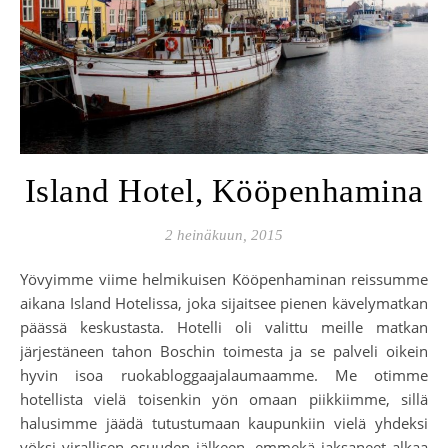
Island Hotel, Kööpenhamina
2 heinäkuun, 2015
Yövyimme viime helmikuisen Kööpenhaminan reissumme
aikana Island Hotelissa, joka sijaitsee pienen kävelymatkan
päässä keskustasta. Hotelli oli valittu meille matkan
järjestäneen tahon Boschin toimesta ja se palveli oikein
hyvin isoa ruokabloggaajalaumaamme. Me otimme
hotellista vielä toisenkin yön omaan piikkiimme, sillä
halusimme jäädä tutustumaan kaupunkiin vielä yhdeksi
yöksi virallisen osuuden jälkeen, emmekä jaksaneet alkaa