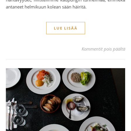
antaneet helmikuun kolean sään häiritä.
LUE LISÄÄ
ar
Kommentit pois päältä