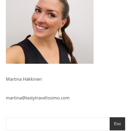
Martina Häkkinen
martina@tastytravelissimo.com
Etsi