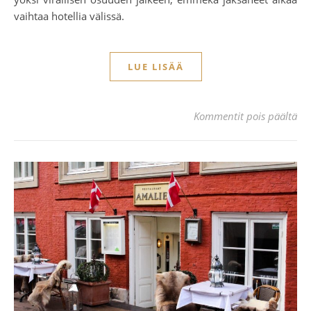
vaihtaa hotellia välissä.
LUE LISÄÄ
art
Kommentit pois päältä