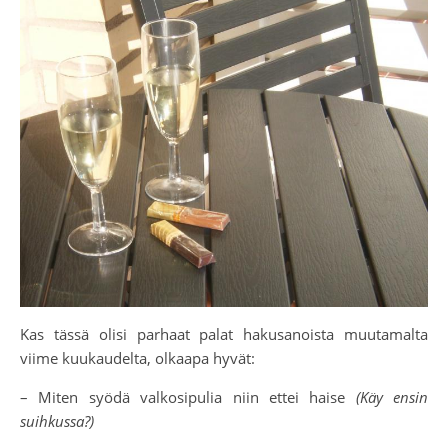
Kas tässä olisi parhaat palat hakusanoista muutamalta
viime kuukaudelta, olkaapa hyvät:
– Miten syödä valkosipulia niin ettei haise
(Käy ensin
suihkussa?)