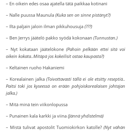
– En oikein edes osaa ajatella tätä paikkaa kotinani
– Nalle puussa Maunula
(Kuka sen on sinne pistänyt?)
– Ilta paljain jaloin ilman pikkuhousuja
(???)
– Ben Jerrys jäätelö pakko syödä kokonaan
(Tunnustan.)
– Nyt kokataan jäätelökone
(Pahoin pelkään ettei sitä voi
oikein kokata..Mitäpä jos kokeilisit ostaa kaupasta?)
– Keltainen ruoho Hakaniemi
– Korealainen jalka
(Toivottavasti tällä ei ole etsitty reseptiä..
Paitsi toki jos kyseessä on erään pohjoiskorealaisen johtajan
jalka.)
– Mitä minä tein viikonlopussa
– Punainen kala karkki ja viina
(Jännä yhdistelmä)
– Mistä tulivat apostolit Tuomiokirkon katolle?
(Nyt vähän