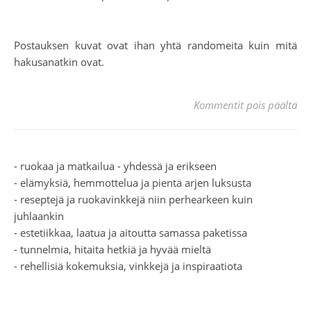
Postauksen kuvat ovat ihan yhtä randomeita kuin mitä
hakusanatkin ovat.
art
Kommentit pois päältä
- ruokaa ja matkailua - yhdessä ja erikseen
- elämyksiä, hemmottelua ja pientä arjen luksusta
- reseptejä ja ruokavinkkejä niin perhearkeen kuin
juhlaankin
- estetiikkaa, laatua ja aitoutta samassa paketissa
- tunnelmia, hitaita hetkiä ja hyvää mieltä
- rehellisiä kokemuksia, vinkkejä ja inspiraatiota