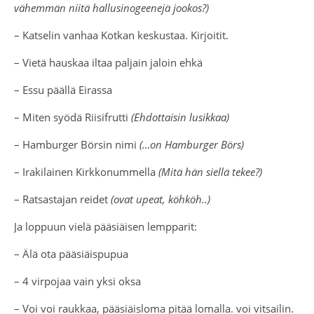
vähemmän niitä hallusinogeenejä jookos?)
– Katselin vanhaa Kotkan keskustaa. Kirjoitit.
– Vietä hauskaa iltaa paljain jaloin ehkä
– Essu päällä Eirassa
– Miten syödä Riisifrutti
(Ehdottaisin lusikkaa)
– Hamburger Börsin nimi
(…on Hamburger Börs)
– Irakilainen Kirkkonummella
(Mitä hän siellä tekee?)
– Ratsastajan reidet
(ovat upeat, köhköh..)
Ja loppuun vielä pääsiäisen lempparit:
– Älä ota pääsiäispupua
– 4 virpojaa vain yksi oksa
– Voi voi raukkaa, pääsiäisloma pitää lomalla. voi vitsailin.