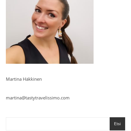
Martina Häkkinen
martina@tastytravelissimo.com
Etsi