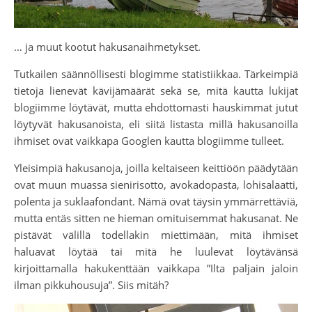
… ja muut kootut hakusanaihmetykset.
Tutkailen säännöllisesti blogimme statistiikkaa. Tärkeimpiä
tietoja lienevät kävijämäärät sekä se, mitä kautta lukijat
blogiimme löytävät, mutta ehdottomasti hauskimmat jutut
löytyvät hakusanoista, eli siitä listasta millä hakusanoilla
ihmiset ovat vaikkapa Googlen kautta blogiimme tulleet.
Yleisimpiä hakusanoja, joilla keltaiseen keittiöön päädytään
ovat muun muassa sienirisotto, avokadopasta, lohisalaatti,
polenta ja suklaafondant. Nämä ovat täysin ymmärrettäviä,
mutta entäs sitten ne hieman omituisemmat hakusanat. Ne
pistävät välillä todellakin miettimään, mitä ihmiset
haluavat löytää tai mitä he luulevat löytävänsä
kirjoittamalla hakukenttään vaikkapa ”Ilta paljain jaloin
ilman pikkuhousuja”. Siis mitäh?