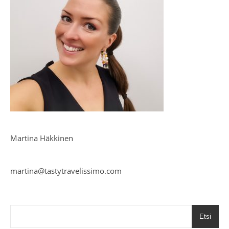
Martina Häkkinen
martina@tastytravelissimo.com
Etsi