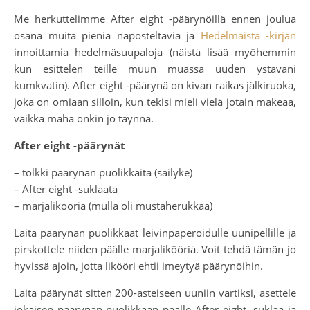
Me herkuttelimme After eight -päärynöillä ennen joulua
osana muita pieniä naposteltavia ja
Hedelmäistä -kirjan
innoittamia hedelmäsuupaloja (näistä lisää myöhemmin
kun esittelen teille muun muassa uuden ystäväni
kumkvatin). After eight -päärynä on kivan raikas jälkiruoka,
joka on omiaan silloin, kun tekisi mieli vielä jotain makeaa,
vaikka maha onkin jo täynnä.
After eight -päärynät
– tölkki päärynän puolikkaita (säilyke)
– After eight -suklaata
– marjalikööriä (mulla oli mustaherukkaa)
Laita päärynän puolikkaat leivinpaperoidulle uunipellille ja
pirskottele niiden päälle marjalikööriä. Voit tehdä tämän jo
hyvissä ajoin, jotta likööri ehtii imeytyä päärynöihin.
Laita päärynät sitten 200-asteiseen uuniin vartiksi, asettele
jokaisen päärynän puolikkaan päälle After eight -suklaa ja