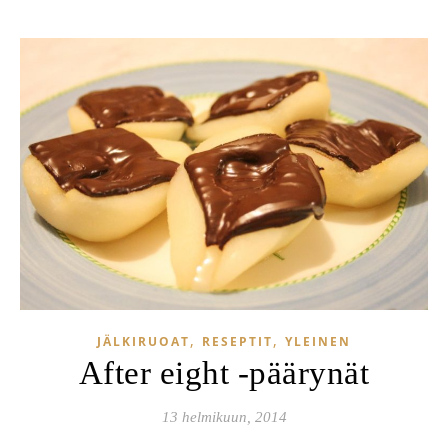
,
,
JÄLKIRUOAT
RESEPTIT
YLEINEN
After eight -päärynät
13 helmikuun, 2014