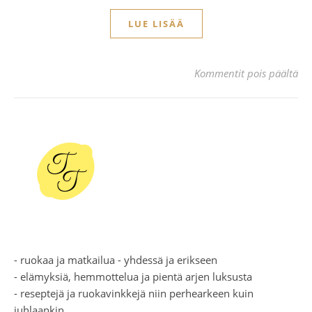
LUE LISÄÄ
art
Kommentit pois päältä
- ruokaa ja matkailua - yhdessä ja erikseen
- elämyksiä, hemmottelua ja pientä arjen luksusta
- reseptejä ja ruokavinkkejä niin perhearkeen kuin
juhlaankin