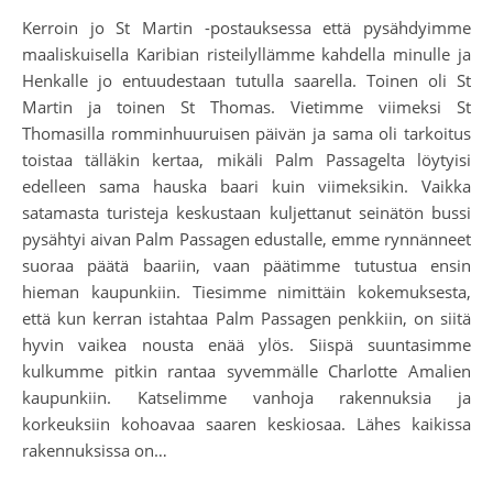
Kerroin jo St Martin -postauksessa että pysähdyimme
maaliskuisella Karibian risteilyllämme kahdella minulle ja
Henkalle jo entuudestaan tutulla saarella. Toinen oli St
Martin ja toinen St Thomas. Vietimme viimeksi St
Thomasilla romminhuuruisen päivän ja sama oli tarkoitus
toistaa tälläkin kertaa, mikäli Palm Passagelta löytyisi
edelleen sama hauska baari kuin viimeksikin. Vaikka
satamasta turisteja keskustaan kuljettanut seinätön bussi
pysähtyi aivan Palm Passagen edustalle, emme rynnänneet
suoraa päätä baariin, vaan päätimme tutustua ensin
hieman kaupunkiin. Tiesimme nimittäin kokemuksesta,
että kun kerran istahtaa Palm Passagen penkkiin, on siitä
hyvin vaikea nousta enää ylös. Siispä suuntasimme
kulkumme pitkin rantaa syvemmälle Charlotte Amalien
kaupunkiin. Katselimme vanhoja rakennuksia ja
korkeuksiin kohoavaa saaren keskiosaa. Lähes kaikissa
rakennuksissa on…