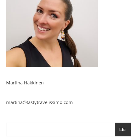
Martina Häkkinen
martina@tastytravelissimo.com
Etsi