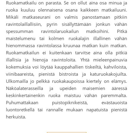
Ruokamatkailu on parasta. Se on ollut aina osa minua ja
ruoka kuuluu olennaisena osana kaikkeen matkailuuni.
Mikäli matkaseurani on valmis panostamaan pitkiin
ravintolaillallisiin, pyrin sisällyttämään jonkun vähän
spessumman ravintolaruokailun matkoihini. Pitkä
maistelumenu tai kolmen ruokalajin illallinen vähän
hienommassa ravintolassa kruunaa matkan kuin matkan.
Ruokamatkailun ei kuitenkaan tarvitse aina olla pitkiä
illallisia ja hienoja ravintoloita. Yhtä mieleenpainuvia
kokemuksia voi löytää kauppahallien tiskeiltä, kahviloista,
viinibaareista, pienistä bistroista ja katuruokakojuilta.
Ulkomailla jo pelkkä ruokakaupoissa kiertely on elämys.
Näköalaterasseilla ja upeiden maisemien ääressä
keskinkertainenkin ruoka maistuu vähän paremmalta.
Puhumattakaan puistopiknikeistä, evästauoista
luontoretkellä tai rannalle mukaan napatuista pienistä
herkuista.