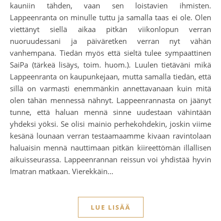
kauniin tähden, vaan sen loistavien ihmisten.
Lappeenranta on minulle tuttu ja samalla taas ei ole. Olen
viettänyt siellä aikaa pitkän viikonlopun verran
nuoruudessani ja päiväretken verran nyt vähän
vanhempana. Tiedän myös että sieltä tulee sympaattinen
SaiPa (tärkeä lisäys, toim. huom.). Luulen tietäväni mikä
Lappeenranta on kaupunkejaan, mutta samalla tiedän, että
sillä on varmasti enemmänkin annettavanaan kuin mitä
olen tähän mennessä nähnyt. Lappeenrannasta on jäänyt
tunne, että haluan mennä sinne uudestaan vähintään
yhdeksi yöksi. Se olisi mainio perhekohdekin, joskin viime
kesänä lounaan verran testaamaamme kivaan ravintolaan
haluaisin mennä nauttimaan pitkän kiireettömän illallisen
aikuisseurassa. Lappeenrannan reissun voi yhdistää hyvin
Imatran matkaan. Vierekkäin…
LUE LISÄÄ