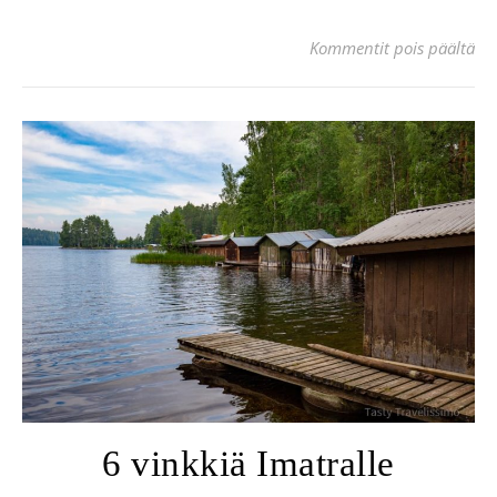
art
Kommentit pois päältä
6 vinkkiä Imatralle