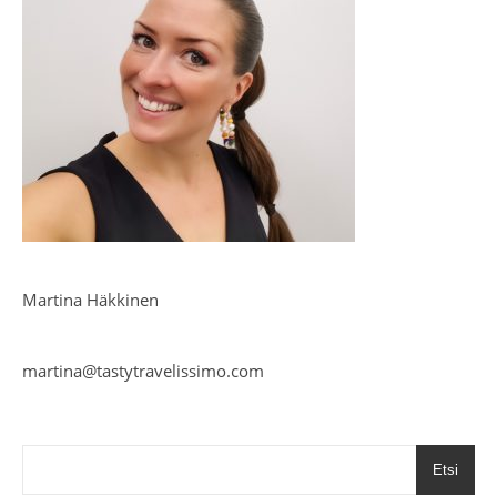
Martina Häkkinen
martina@tastytravelissimo.com
Etsi