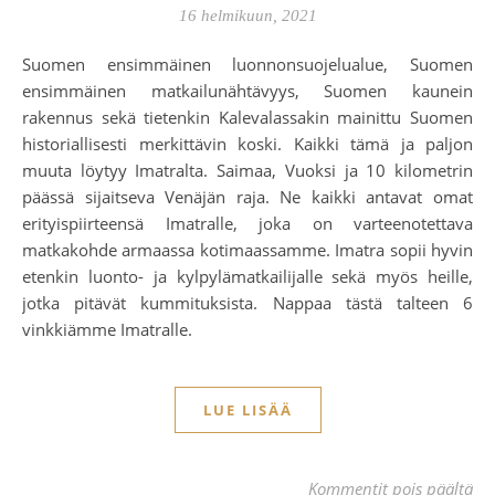
16 helmikuun, 2021
Suomen ensimmäinen luonnonsuojelualue, Suomen
ensimmäinen matkailunähtävyys, Suomen kaunein
rakennus sekä tietenkin Kalevalassakin mainittu Suomen
historiallisesti merkittävin koski. Kaikki tämä ja paljon
muuta löytyy Imatralta. Saimaa, Vuoksi ja 10 kilometrin
päässä sijaitseva Venäjän raja. Ne kaikki antavat omat
erityispiirteensä Imatralle, joka on varteenotettava
matkakohde armaassa kotimaassamme. Imatra sopii hyvin
etenkin luonto- ja kylpylämatkailijalle sekä myös heille,
jotka pitävät kummituksista. Nappaa tästä talteen 6
vinkkiämme Imatralle.
LUE LISÄÄ
art
Kommentit pois päältä