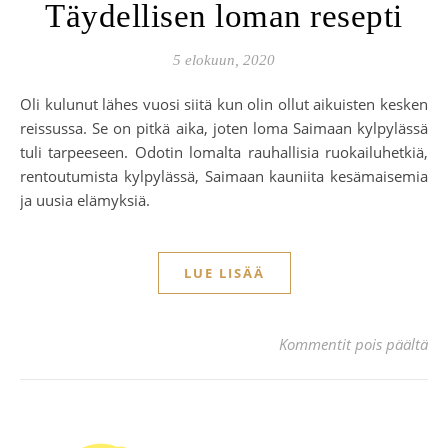
Täydellisen loman resepti
5 elokuun, 2020
Oli kulunut lähes vuosi siitä kun olin ollut aikuisten kesken
reissussa. Se on pitkä aika, joten loma Saimaan kylpylässä
tuli tarpeeseen. Odotin lomalta rauhallisia ruokailuhetkiä,
rentoutumista kylpylässä, Saimaan kauniita kesämaisemia
ja uusia elämyksiä.
LUE LISÄÄ
art
Kommentit pois päältä