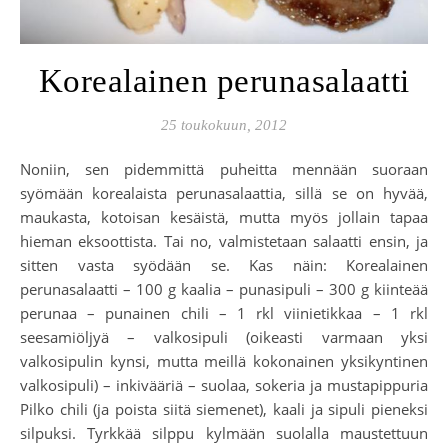
Korealainen perunasalaatti
25 toukokuun, 2012
Noniin, sen pidemmittä puheitta mennään suoraan
syömään korealaista perunasalaattia, sillä se on hyvää,
maukasta, kotoisan kesäistä, mutta myös jollain tapaa
hieman eksoottista. Tai no, valmistetaan salaatti ensin, ja
sitten vasta syödään se. Kas näin: Korealainen
perunasalaatti – 100 g kaalia – punasipuli – 300 g kiinteää
perunaa – punainen chili – 1 rkl viinietikkaa – 1 rkl
seesamiöljyä – valkosipuli (oikeasti varmaan yksi
valkosipulin kynsi, mutta meillä kokonainen yksikyntinen
valkosipuli) – inkivääriä – suolaa, sokeria ja mustapippuria
Pilko chili (ja poista siitä siemenet), kaali ja sipuli pieneksi
silpuksi. Tyrkkää silppu kylmään suolalla maustettuun