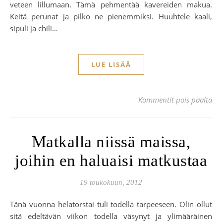
veteen lillumaan. Tämä pehmentää kavereiden makua.
Keitä perunat ja pilko ne pienemmiksi. Huuhtele kaali,
sipuli ja chili…
LUE LISÄÄ
art
Kommentit pois päältä
Matkalla niissä maissa,
joihin en haluaisi matkustaa
19 toukokuun, 2012
Tänä vuonna helatorstai tuli todella tarpeeseen. Olin ollut
sitä edeltävän viikon todella väsynyt ja ylimääräinen