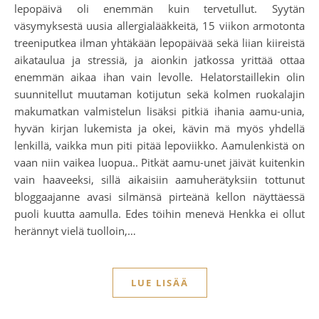
lepopäivä oli enemmän kuin tervetullut. Syytän
väsymyksestä uusia allergialääkkeitä, 15 viikon armotonta
treeniputkea ilman yhtäkään lepopäivää sekä liian kiireistä
aikataulua ja stressiä, ja aionkin jatkossa yrittää ottaa
enemmän aikaa ihan vain levolle. Helatorstaillekin olin
suunnitellut muutaman kotijutun sekä kolmen ruokalajin
makumatkan valmistelun lisäksi pitkiä ihania aamu-unia,
hyvän kirjan lukemista ja okei, kävin mä myös yhdellä
lenkillä, vaikka mun piti pitää lepoviikko. Aamulenkistä on
vaan niin vaikea luopua.. Pitkät aamu-unet jäivät kuitenkin
vain haaveeksi, sillä aikaisiin aamuherätyksiin tottunut
bloggaajanne avasi silmänsä pirteänä kellon näyttäessä
puoli kuutta aamulla. Edes töihin menevä Henkka ei ollut
herännyt vielä tuolloin,…
LUE LISÄÄ