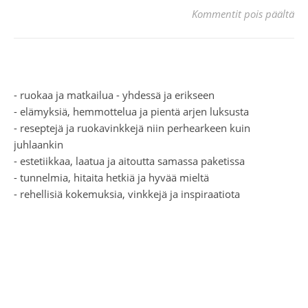
art
Kommentit pois päältä
- ruokaa ja matkailua - yhdessä ja erikseen
- elämyksiä, hemmottelua ja pientä arjen luksusta
- reseptejä ja ruokavinkkejä niin perhearkeen kuin
juhlaankin
- estetiikkaa, laatua ja aitoutta samassa paketissa
- tunnelmia, hitaita hetkiä ja hyvää mieltä
- rehellisiä kokemuksia, vinkkejä ja inspiraatiota