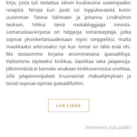
kirja, josta tuli testattua talven kuukausina useampaakin
reseptiä. Niinpä kun posti toi loppukeväästä kotiin
uusimman Teresa Välimäen ja Johanna Lindholmin
teoksen, hihkui tämä ruokabloggaaja innosta.
Lomaruokaa-kirjassa on helppoja lomareseptejä, jotka
sopivat yksinkertaisuudessaan myös simppeliksi, mutta
maukkaaksi arkiruoaksi nyt kun lomat on tältä erää ohi.
Me testasimme kirjasta ensimmäisenä quesadilloja.
Valitsimme täytteeksi kinkkua, basilikaa sekä jalapenoja.
Jälkimmäisiä ei kannata ainakaan kinkkuversiossa unohtaa,
sillä jalapenoviipaleet kruunasivat makuelämyksen ja
toivat sopivaa vipinää quesadilloihin.
LUE LISÄÄ
art
Kommentit pois päältä