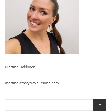
Martina Häkkinen
martina@tastytravelissimo.com
Etsi