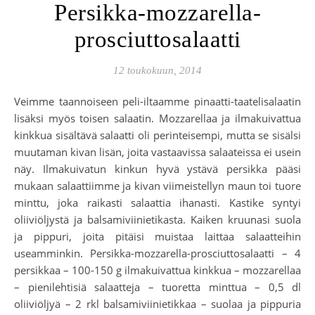
Persikka-mozzarella-
prosciuttosalaatti
12 toukokuun, 2014
Veimme taannoiseen peli-iltaamme pinaatti-taatelisalaatin
lisäksi myös toisen salaatin. Mozzarellaa ja ilmakuivattua
kinkkua sisältävä salaatti oli perinteisempi, mutta se sisälsi
muutaman kivan lisän, joita vastaavissa salaateissa ei usein
näy. Ilmakuivatun kinkun hyvä ystävä persikka pääsi
mukaan salaattiimme ja kivan viimeistellyn maun toi tuore
minttu, joka raikasti salaattia ihanasti. Kastike syntyi
oliiviöljystä ja balsamiviinietikasta. Kaiken kruunasi suola
ja pippuri, joita pitäisi muistaa laittaa salaatteihin
useamminkin. Persikka-mozzarella-prosciuttosalaatti – 4
persikkaa – 100-150 g ilmakuivattua kinkkua – mozzarellaa
– pienilehtisiä salaatteja – tuoretta minttua – 0,5 dl
oliiviöljyä – 2 rkl balsamiviinietikkaa – suolaa ja pippuria