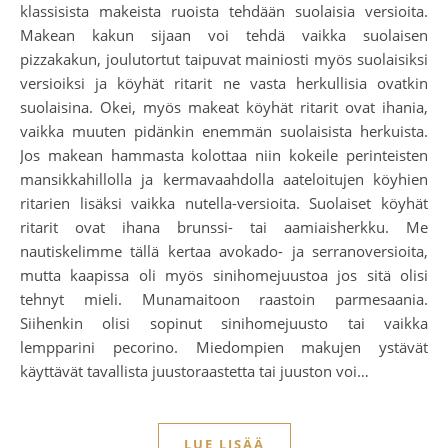
klassisista makeista ruoista tehdään suolaisia versioita.
Makean kakun sijaan voi tehdä vaikka suolaisen
pizzakakun, joulutortut taipuvat mainiosti myös suolaisiksi
versioiksi ja köyhät ritarit ne vasta herkullisia ovatkin
suolaisina. Okei, myös makeat köyhät ritarit ovat ihania,
vaikka muuten pidänkin enemmän suolaisista herkuista.
Jos makean hammasta kolottaa niin kokeile perinteisten
mansikkahillolla ja kermavaahdolla aateloitujen köyhien
ritarien lisäksi vaikka nutella-versioita. Suolaiset köyhät
ritarit ovat ihana brunssi- tai aamiaisherkku. Me
nautiskelimme tällä kertaa avokado- ja serranoversioita,
mutta kaapissa oli myös sinihomejuustoa jos sitä olisi
tehnyt mieli. Munamaitoon raastoin parmesaania.
Siihenkin olisi sopinut sinihomejuusto tai vaikka
lempparini pecorino. Miedompien makujen ystävät
käyttävät tavallista juustoraastetta tai juuston voi…
LUE LISÄÄ