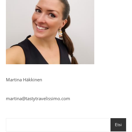
Martina Häkkinen
martina@tastytravelissimo.com
Etsi