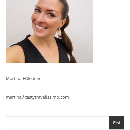
Martina Häkkinen
martina@tastytravelissimo.com
Etsi