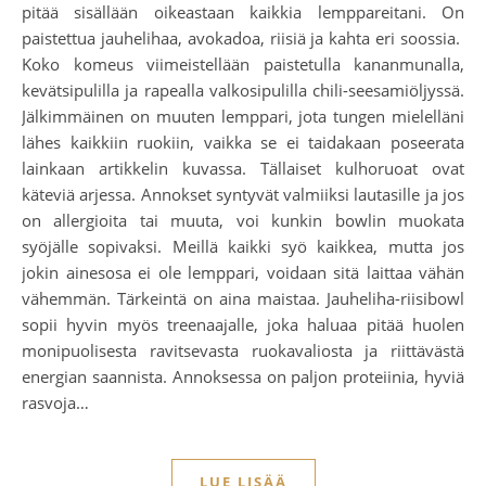
pitää sisällään oikeastaan kaikkia lemppareitani. On
paistettua jauhelihaa, avokadoa, riisiä ja kahta eri soossia.
Koko komeus viimeistellään paistetulla kananmunalla,
kevätsipulilla ja rapealla valkosipulilla chili-seesamiöljyssä.
Jälkimmäinen on muuten lemppari, jota tungen mielelläni
lähes kaikkiin ruokiin, vaikka se ei taidakaan poseerata
lainkaan artikkelin kuvassa. Tällaiset kulhoruoat ovat
käteviä arjessa. Annokset syntyvät valmiiksi lautasille ja jos
on allergioita tai muuta, voi kunkin bowlin muokata
syöjälle sopivaksi. Meillä kaikki syö kaikkea, mutta jos
jokin ainesosa ei ole lemppari, voidaan sitä laittaa vähän
vähemmän. Tärkeintä on aina maistaa. Jauheliha-riisibowl
sopii hyvin myös treenaajalle, joka haluaa pitää huolen
monipuolisesta ravitsevasta ruokavaliosta ja riittävästä
energian saannista. Annoksessa on paljon proteiinia, hyviä
rasvoja…
LUE LISÄÄ