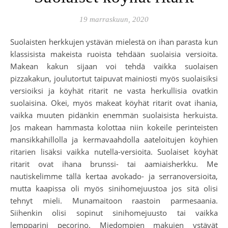
19 marraskuun, 2020
Suolaisten herkkujen ystävän mielestä on ihan parasta kun
klassisista makeista ruoista tehdään suolaisia versioita.
Makean kakun sijaan voi tehdä vaikka suolaisen
pizzakakun, joulutortut taipuvat mainiosti myös suolaisiksi
versioiksi ja köyhät ritarit ne vasta herkullisia ovatkin
suolaisina. Okei, myös makeat köyhät ritarit ovat ihania,
vaikka muuten pidänkin enemmän suolaisista herkuista.
Jos makean hammasta kolottaa niin kokeile perinteisten
mansikkahillolla ja kermavaahdolla aateloitujen köyhien
ritarien lisäksi vaikka nutella-versioita. Suolaiset köyhät
ritarit ovat ihana brunssi- tai aamiaisherkku. Me
nautiskelimme tällä kertaa avokado- ja serranoversioita,
mutta kaapissa oli myös sinihomejuustoa jos sitä olisi
tehnyt mieli. Munamaitoon raastoin parmesaania.
Siihenkin olisi sopinut sinihomejuusto tai vaikka
lempparini pecorino. Miedompien makujen ystävät