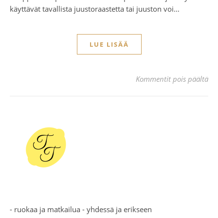
käyttävät tavallista juustoraastetta tai juuston voi…
LUE LISÄÄ
art
Kommentit pois päältä
- ruokaa ja matkailua - yhdessä ja erikseen