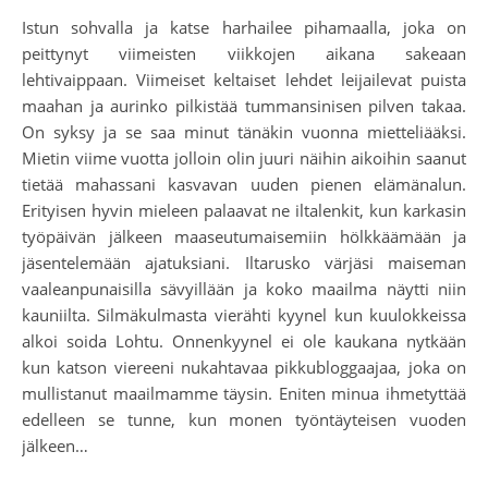
Istun sohvalla ja katse harhailee pihamaalla, joka on
peittynyt viimeisten viikkojen aikana sakeaan
lehtivaippaan. Viimeiset keltaiset lehdet leijailevat puista
maahan ja aurinko pilkistää tummansinisen pilven takaa.
On syksy ja se saa minut tänäkin vuonna mietteliääksi.
Mietin viime vuotta jolloin olin juuri näihin aikoihin saanut
tietää mahassani kasvavan uuden pienen elämänalun.
Erityisen hyvin mieleen palaavat ne iltalenkit, kun karkasin
työpäivän jälkeen maaseutumaisemiin hölkkäämään ja
jäsentelemään ajatuksiani. Iltarusko värjäsi maiseman
vaaleanpunaisilla sävyillään ja koko maailma näytti niin
kauniilta. Silmäkulmasta vierähti kyynel kun kuulokkeissa
alkoi soida Lohtu. Onnenkyynel ei ole kaukana nytkään
kun katson viereeni nukahtavaa pikkubloggaajaa, joka on
mullistanut maailmamme täysin. Eniten minua ihmetyttää
edelleen se tunne, kun monen työntäyteisen vuoden
jälkeen…