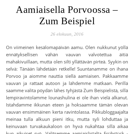
Aamiaisella Porvoossa –
Zum Beispiel
26 elokuun, 2016
On viimeinen kesälomapäivän aamu. Olen nukkunut yöllä
ennätyksellisen vähän vauvan valvotettua äitiä
mahakivuillaan, mutta olen silti yllättävän pirteä. Syykin on
selvä: Tänään lähdetään retkelle! Suuntanamme on ihana
Porvoo ja aiomme nauttia siellä aamiaisen. Pakkaamme
vauvan ja rattaat autoon ja lähdemme matkaan. Perillä
saamme valita pöydän lähes tyhjästä Zum Beispielistä, sillä
lempiravintolamme lounashulina ei ole ihan vielä alkanut.
Istahdamme ikkunan eteen ja hoksaamme tämän olevan
vauvan ensimmäinen kerta ravintolassa. Pikkubloggaajalta
meinaa tulla alkuun pieni itku, mutta syli lohduttaa ja
keinuvaan turvakaukaloon on hyvä nukahtaa sillä aikaa
kun aikuiset syö. Valitsemme aamiaislistalta Frühstück -