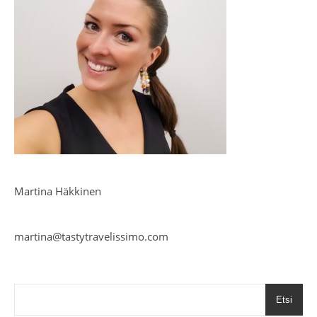
Martina Häkkinen
martina@tastytravelissimo.com
Etsi