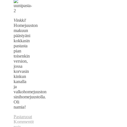
Vinkki!
Homejuuston
makuun
päästyäni
kokkasin
pastasta
pian
toisenkin
version,
jossa
korvasin
kinkun
kanalla
ja
valkohomejuuston
sinihomejuustolla.
Oli
namia!
Pastaruoat
Kommentit
pois