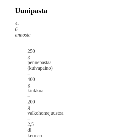
Uunipasta
4-
6
annosta
–
250
g
pennepastaa
(kuivapaino)
–
400
g
kinkkua
–
200
g
valkohomejuustoa
–
2,5
dl
kermaa