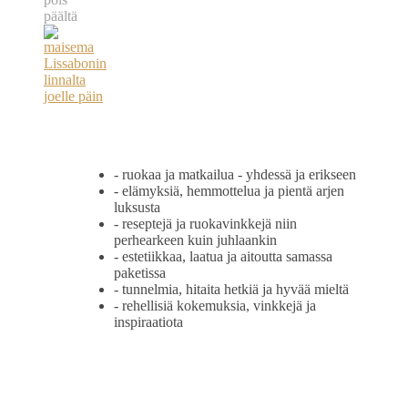
päältä
artikkelissa
Helppo
uunipasta
italialaisittain
- ruokaa ja matkailua - yhdessä ja erikseen
- elämyksiä, hemmottelua ja pientä arjen
luksusta
- reseptejä ja ruokavinkkejä niin
perhearkeen kuin juhlaankin
- estetiikkaa, laatua ja aitoutta samassa
paketissa
- tunnelmia, hitaita hetkiä ja hyvää mieltä
- rehellisiä kokemuksia, vinkkejä ja
inspiraatiota