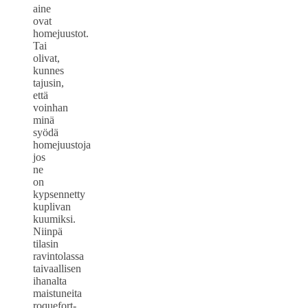
aine
ovat
homejuustot.
Tai
olivat,
kunnes
tajusin,
että
voinhan
minä
syödä
homejuustoja
jos
ne
on
kypsennetty
kuplivan
kuumiksi.
Niinpä
tilasin
ravintolassa
taivaallisen
ihanalta
maistuneita
roquefort-