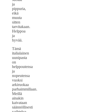
ja
pippuria,
eikä
muuta
sitten
tarvitakaan.
Helppoa
ja
hyvää.
Tämä
italialainen
uunipasta
on
helppoutensa
ja
nopeutensa
vuoksi
arkiruokaa
parhaimmillaan.
Meillä
ainakin
kaivataan
säännöllisesti
vaihtelua