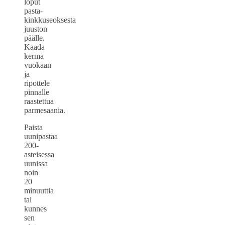
loput
pasta-
kinkkuseoksesta
juuston
päälle.
Kaada
kerma
vuokaan
ja
ripottele
pinnalle
raastettua
parmesaania.
Paista
uunipastaa
200-
asteisessa
uunissa
noin
20
minuuttia
tai
kunnes
sen