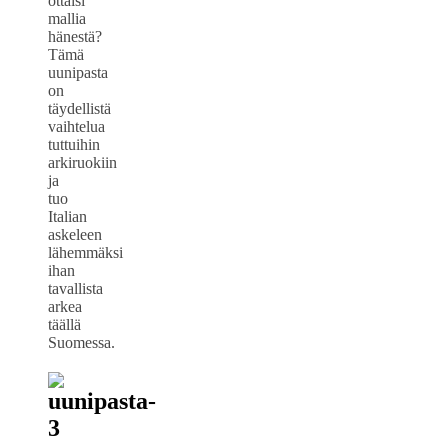
ottaisi
mallia
hänestä?
Tämä
uunipasta
on
täydellistä
vaihtelua
tuttuihin
arkiruokiin
ja
tuo
Italian
askeleen
lähemmäksi
ihan
tavallista
arkea
täällä
Suomessa.