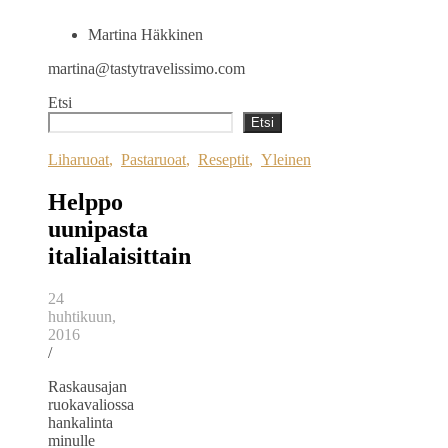
Martina Häkkinen
martina@tastytravelissimo.com
Etsi
Etsi
Liharuoat
,
Pastaruoat
,
Reseptit
,
Yleinen
Helppo
uunipasta
italialaisittain
24
huhtikuun,
2016
/
Raskausajan
ruokavaliossa
hankalinta
minulle