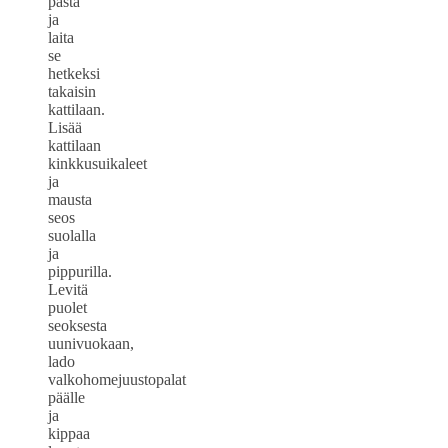
pasta
ja
laita
se
hetkeksi
takaisin
kattilaan.
Lisää
kattilaan
kinkkusuikaleet
ja
mausta
seos
suolalla
ja
pippurilla.
Levitä
puolet
seoksesta
uunivuokaan,
lado
valkohomejuustopalat
päälle
ja
kippaa