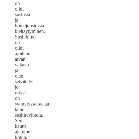
on
ollut
sushista
ja
homejuustoista
kieltäytyminen.
Sushihimo
on
ollut
ajoittain
aivan
valtava
ja
olen
selvitellyt
jo
missä
on
synnytyssairaalaa
lähin
sushiravintola.
Sen
kautta
ajamme
kotiin,