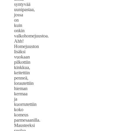
syntyvää
uunipastaa,
jossa
on
kuin
onkin
valkohomejuustoa.
Ahh!
Homejuuston
lisäksi
vuokaan
pilkottiin
kinkkua,
keitettiin
penneä,
lorautettiin
hieman
kermaa
ja
kuorrutettiin
koko
komeus
parmesaanilla.
Mausteeksi
suolaa