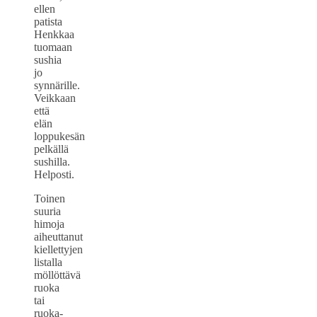
ellen
patista
Henkkaa
tuomaan
sushia
jo
synnärille.
Veikkaan
että
elän
loppukesän
pelkällä
sushilla.
Helposti.
Toinen
suuria
himoja
aiheuttanut
kiellettyjen
listalla
möllöttävä
ruoka
tai
ruoka-