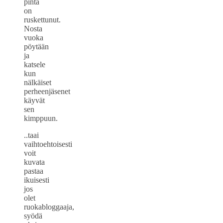
pinta
on
ruskettunut.
Nosta
vuoka
pöytään
ja
katsele
kun
nälkäiset
perheenjäsenet
käyvät
sen
kimppuun.
..taai
vaihtoehtoisesti
voit
kuvata
pastaa
ikuisesti
jos
olet
ruokabloggaaja,
syödä