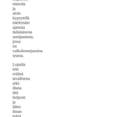
etanoita
ja
aloin
kypsytellä
mielessäni
ajatusta
italialaisesta
uunipastasta,
jossa
on
valkohomejuustoa
seassa.
Lopulta
tein
eräänä
tavallisena
arki-
iltana
tätä
helposti
ja
lähes
ilman
tiskiä