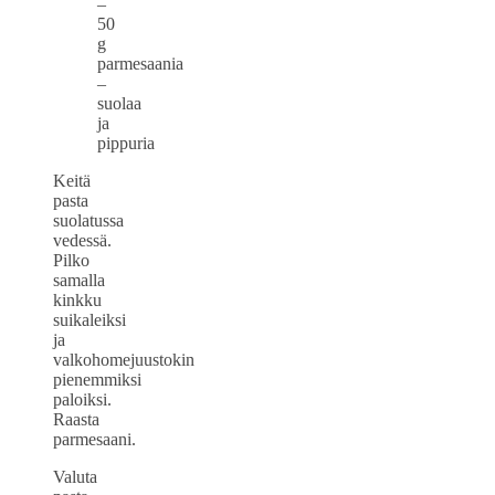
–
50
g
parmesaania
–
suolaa
ja
pippuria
Keitä
pasta
suolatussa
vedessä.
Pilko
samalla
kinkku
suikaleiksi
ja
valkohomejuustokin
pienemmiksi
paloiksi.
Raasta
parmesaani.
Valuta