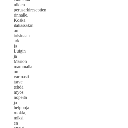
niiden
perusarkireseptien
rinnalle.
Koska
italiassakin
on
toisinaan
arki
ja
Luigin
ja
Marion
mammalla
on
varmasti
tarve
tehdä
myös
nopeita
ja
helppoja
ruokia,
miksi
en