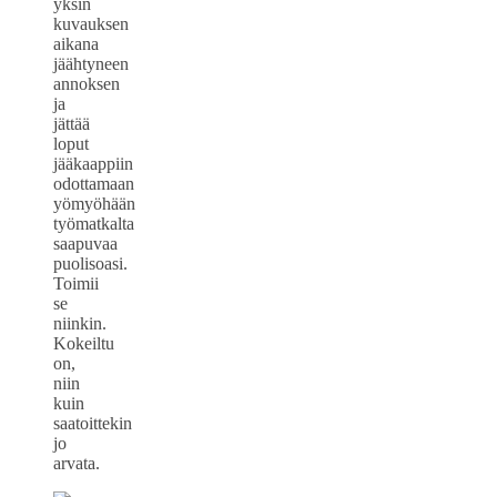
yksin
kuvauksen
aikana
jäähtyneen
annoksen
ja
jättää
loput
jääkaappiin
odottamaan
yömyöhään
työmatkalta
saapuvaa
puolisoasi.
Toimii
se
niinkin.
Kokeiltu
on,
niin
kuin
saatoittekin
jo
arvata.