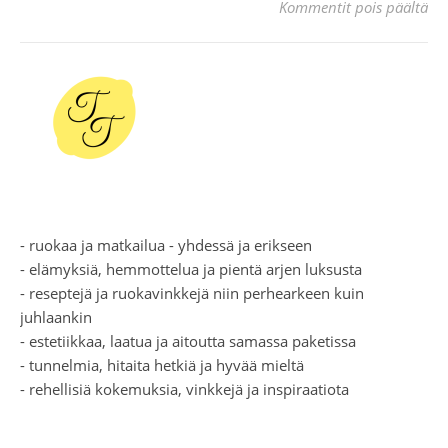
art
Kommentit pois päältä
- ruokaa ja matkailua - yhdessä ja erikseen
- elämyksiä, hemmottelua ja pientä arjen luksusta
- reseptejä ja ruokavinkkejä niin perhearkeen kuin
juhlaankin
- estetiikkaa, laatua ja aitoutta samassa paketissa
- tunnelmia, hitaita hetkiä ja hyvää mieltä
- rehellisiä kokemuksia, vinkkejä ja inspiraatiota