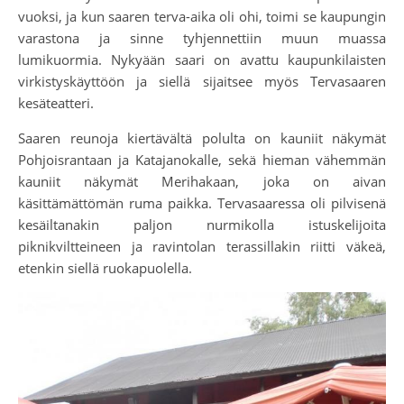
vuoksi, ja kun saaren terva-aika oli ohi, toimi se kaupungin
varastona ja sinne tyhjennettiin muun muassa
lumikuormia. Nykyään saari on avattu kaupunkilaisten
virkistyskäyttöön ja siellä sijaitsee myös Tervasaaren
kesäteatteri.
Saaren reunoja kiertävältä polulta on kauniit näkymät
Pohjoisrantaan ja Katajanokalle, sekä hieman vähemmän
kauniit näkymät Merihakaan, joka on aivan
käsittämättömän ruma paikka. Tervasaaressa oli pilvisenä
kesäiltanakin paljon nurmikolla istuskelijoita
piknikviltteineen ja ravintolan terassillakin riitti väkeä,
etenkin siellä ruokapuolella.