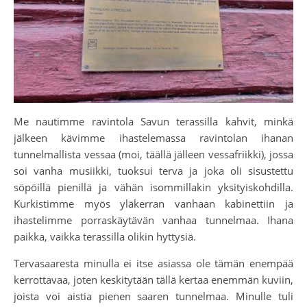
Me nautimme ravintola Savun terassilla kahvit, minkä
jälkeen kävimme ihastelemassa ravintolan ihanan
tunnelmallista vessaa (moi, täällä jälleen vessafriikki), jossa
soi vanha musiikki, tuoksui terva ja joka oli sisustettu
söpöillä pienillä ja vähän isommillakin yksityiskohdilla.
Kurkistimme myös yläkerran vanhaan kabinettiin ja
ihastelimme porraskäytävän vanhaa tunnelmaa. Ihana
paikka, vaikka terassilla olikin hyttysiä.
Tervasaaresta minulla ei itse asiassa ole tämän enempää
kerrottavaa, joten keskitytään tällä kertaa enemmän kuviin,
joista voi aistia pienen saaren tunnelmaa. Minulle tuli