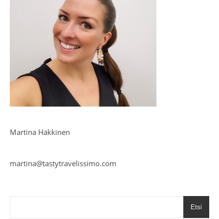
Martina Häkkinen
martina@tastytravelissimo.com
Etsi