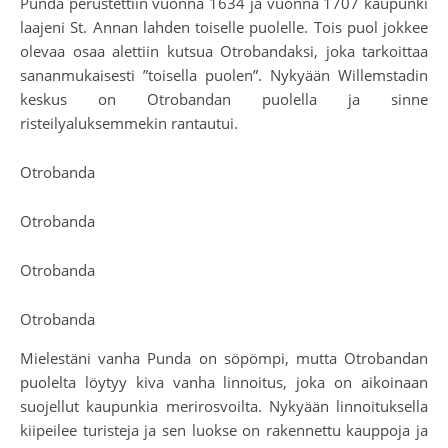
Punda perustettiin vuonna 1634 ja vuonna 1707 kaupunki
laajeni St. Annan lahden toiselle puolelle. Tois puol jokkee
olevaa osaa alettiin kutsua Otrobandaksi, joka tarkoittaa
sananmukaisesti ”toisella puolen”. Nykyään Willemstadin
keskus on Otrobandan puolella ja sinne
risteilyaluksemmekin rantautui.
Otrobanda
Otrobanda
Otrobanda
Otrobanda
Mielestäni vanha Punda on söpömpi, mutta Otrobandan
puolelta löytyy kiva vanha linnoitus, joka on aikoinaan
suojellut kaupunkia merirosvoilta. Nykyään linnoituksella
kiipeilee turisteja ja sen luokse on rakennettu kauppoja ja