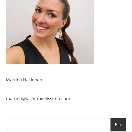
Martina Häkkinen
martina@tastytravelissimo.com
Etsi