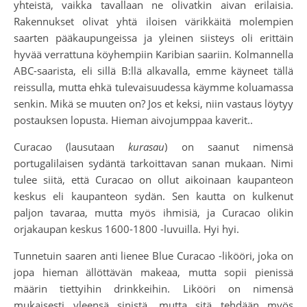
yhteistä, vaikka tavallaan ne olivatkin aivan erilaisia.
Rakennukset olivat yhtä iloisen värikkäitä molempien
saarten pääkaupungeissa ja yleinen siisteys oli erittäin
hyvää verrattuna köyhempiin Karibian saariin. Kolmannella
ABC-saarista, eli sillä B:llä alkavalla, emme käyneet tällä
reissulla, mutta ehkä tulevaisuudessa käymme koluamassa
senkin. Mikä se muuten on? Jos et keksi, niin vastaus löytyy
postauksen lopusta. Hieman aivojumppaa kaverit..
Curacao (lausutaan
kurasau
) on saanut nimensä
portugalilaisen sydäntä tarkoittavan sanan mukaan. Nimi
tulee siitä, että Curacao on ollut aikoinaan kaupanteon
keskus eli kaupanteon sydän. Sen kautta on kulkenut
paljon tavaraa, mutta myös ihmisiä, ja Curacao olikin
orjakaupan keskus 1600-1800 -luvuilla. Hyi hyi.
Tunnetuin saaren anti lienee Blue Curacao -likööri, joka on
jopa hieman ällöttävän makeaa, mutta sopii pienissä
määrin tiettyihin drinkkeihin. Likööri on nimensä
mukaisesti yleensä sinistä, mutta sitä tehdään myös