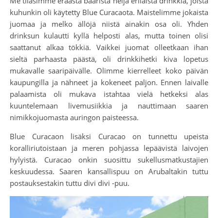
Me tilasimme eräästä baarista neljä erilaista drinkkiä, joista
kuhunkin oli käytetty Blue Curacaota. Maistelimme jokaista
juomaa ja melko ällöjä niistä ainakin osa oli. Yhden
drinksun kulautti kyllä helposti alas, mutta toinen olisi
saattanut alkaa tökkiä. Vaikkei juomat olleetkaan ihan
sieltä parhaasta päästä, oli drinkkihetki kiva lopetus
mukavalle saaripäivälle. Olimme kierrelleet koko päivän
kaupungilla ja nähneet ja kokeneet paljon. Ennen laivalle
palaamista oli mukava istahtaa vielä hetkeksi alas
kuuntelemaan livemusiikkia ja nauttimaan saaren
nimikkojuomasta auringon paisteessa.
Blue Curacaon lisäksi Curacao on tunnettu upeista
koralliriutoistaan ja meren pohjassa lepäävistä laivojen
hylyistä. Curacao onkin suosittu sukellusmatkustajien
keskuudessa. Saaren kansallispuu on Arubaltakin tuttu
postauksestakin tuttu divi divi -puu.