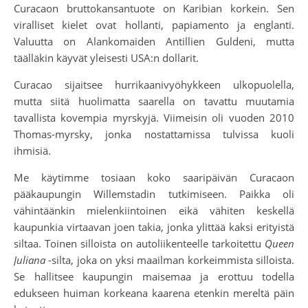
Curacaon bruttokansantuote on Karibian korkein. Sen
viralliset kielet ovat hollanti, papiamento ja englanti.
Valuutta on Alankomaiden Antillien Guldeni, mutta
täälläkin käyvät yleisesti USA:n dollarit.
Curacao sijaitsee hurrikaanivyöhykkeen ulkopuolella,
mutta siitä huolimatta saarella on tavattu muutamia
tavallista kovempia myrskyjä. Viimeisin oli vuoden 2010
Thomas-myrsky, jonka nostattamissa tulvissa kuoli
ihmisiä.
Me käytimme tosiaan koko saaripäivän Curacaon
pääkaupungin Willemstadin tutkimiseen. Paikka oli
vähintäänkin mielenkiintoinen eikä vähiten keskellä
kaupunkia virtaavan joen takia, jonka ylittää kaksi erityistä
siltaa. Toinen silloista on autoliikenteelle tarkoitettu
Queen
Juliana
-silta, joka on yksi maailman korkeimmista silloista.
Se hallitsee kaupungin maisemaa ja erottuu todella
edukseen huiman korkeana kaarena etenkin mereltä päin