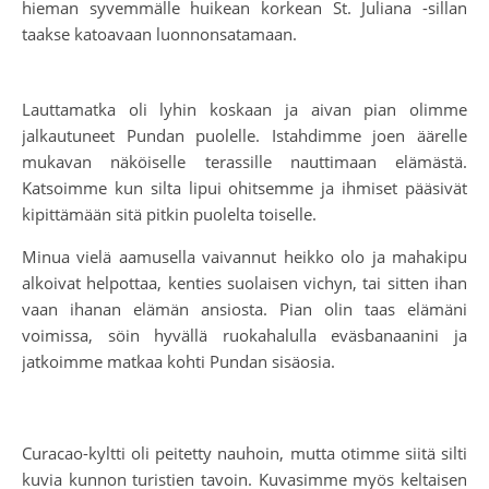
hieman syvemmälle huikean korkean St. Juliana -sillan
taakse katoavaan luonnonsatamaan.
Lauttamatka oli lyhin koskaan ja aivan pian olimme
jalkautuneet Pundan puolelle. Istahdimme joen äärelle
mukavan näköiselle terassille nauttimaan elämästä.
Katsoimme kun silta lipui ohitsemme ja ihmiset pääsivät
kipittämään sitä pitkin puolelta toiselle.
Minua vielä aamusella vaivannut heikko olo ja mahakipu
alkoivat helpottaa, kenties suolaisen vichyn, tai sitten ihan
vaan ihanan elämän ansiosta. Pian olin taas elämäni
voimissa, söin hyvällä ruokahalulla eväsbanaanini ja
jatkoimme matkaa kohti Pundan sisäosia.
Curacao-kyltti oli peitetty nauhoin, mutta otimme siitä silti
kuvia kunnon turistien tavoin. Kuvasimme myös keltaisen