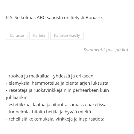
P.S. Se kolmas ABC-saarista on tietysti Bonaire.
Curacao
Karibia
Karibian risteily
art
Kommentit pois päältä
- ruokaa ja matkailua - yhdessä ja erikseen
- elämyksiä, hemmottelua ja pientä arjen luksusta
- reseptejä ja ruokavinkkejä niin perhearkeen kuin
juhlaankin
- estetiikkaa, laatua ja aitoutta samassa paketissa
- tunnelmia, hitaita hetkiä ja hyvää mieltä
- rehellisiä kokemuksia, vinkkejä ja inspiraatiota