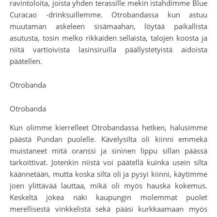
ravintoloita, joista yhden terassille mekin istahdimme Blue
Curacao -drinksuillemme. Otrobandassa kun astuu
muutaman askeleen sisämaahan, löytää paikallista
asutusta, tosin melko rikkaiden sellaista, talojen koosta ja
niitä vartioivista lasinsiruilla päällystetyistä aidoista
päätellen.
Otrobanda
Otrobanda
Kun olimme kierrelleet Otrobandassa hetken, halusimme
päästä Pundan puolelle. Kävelysilta oli kiinni emmekä
muistaneet mitä oranssi ja sininen lippu sillan päässä
tarkoittivat. Jotenkin niistä voi päätellä kuinka usein silta
käännetään, mutta koska silta oli ja pysyi kiinni, käytimme
joen ylittävää lauttaa, mikä oli myös hauska kokemus.
Keskeltä jokea näki kaupungin molemmat puolet
merellisestä vinkkelistä sekä pääsi kurkkaamaan myös