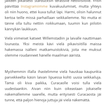
jälkeen pikaisesti Starbucksin terassille nettivisiitille. Yritin
päivittää
Instagramiimme
kuvakuulumiset, mutta yhteys
oli niin huono, ettei kuva tullut läpi. Harmi, olisin halunnut
kertoa teille missä parhaillaan seikkailemme. No mutta ei
tänne olla tultu nettiin roikkumaan, tuumin kun piilotin
kännykän laukkuun.
Vielä viimeiset katseet Willemstadiin ja laivalle nauttimaan
lounasta. Yksi meistä kävi vielä pikavisiitillä maissa
hakemassa isälleni matkamuistokiviä, joita me muksut
olemme roudanneet hänelle maailman ääristä.
Myöhemmin illalla ihastelimme vielä hauskaa kaupunkia
parvekkeelta käsin laivan lipuessa kohti uusia seikkailuja.
Tämä oli kiva paikka, Curacaolle voisi tulla vielä
uudestaankin. Aivan niin kuin oikeastaan jokaiselle
näkemällemme saarelle, mutta erityisesti Curacaosta jäi
tunne, että paljon hienoja juttuja jäi vielä näkemättä.