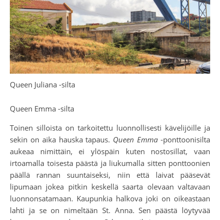
Queen Juliana -silta
Queen Emma -silta
Toinen silloista on tarkoitettu luonnollisesti kävelijöille ja
sekin on aika hauska tapaus.
Queen Emma
-ponttoonisilta
aukeaa nimittäin, ei ylöspäin kuten nostosillat, vaan
irtoamalla toisesta päästä ja liukumalla sitten ponttoonien
päällä rannan suuntaiseksi, niin että laivat pääsevät
lipumaan jokea pitkin keskellä saarta olevaan valtavaan
luonnonsatamaan. Kaupunkia halkova joki on oikeastaan
lahti ja se on nimeltään St. Anna. Sen päästä löytyvää