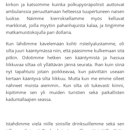
kirkon ja katsoimme kuinka polkupyöräpoliisit auttoivat
ambulanssia peruuttamaan helteessä tuupertuneen naisen
luokse. Näimme kierroksellamme myös kelluvat
markkinat, joilla myytiin pahanhajuista kalaa, ja tingimme
matkamuistokojulla pari dollaria.
Kun lähdimme kävelemään kohti risteilyalustamme, oli
silta juuri kääntymässä niin, että pääsimme kulkemaan sitä
pitkin. Odotimme hetken sen kääntymistä ja hassua
liikkuvaa siltaa oli yllättävän jännä seurata. Ihan kuin siinä
nyt tapahtuisi jotain poikkeavaa, kun päivittäin useaan
kertaan kääntyvä silta liikkuu. Mutta kun me emme olleet
nähneet moista aiemmin.. Kun silta oli tukevasti kiinni,
kipitimme sen yli muiden turistien sekä paikallisten
kaduntallaajien seassa.
Istahdimme vielä niille sinisille drinksuillemme sekä sen