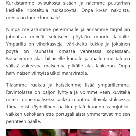
Kurkistamme oviaukosta sisään ja näemme puutarhan
keskelle ripoteltuja ruokapöytiä. Onpa kivan näköistä,
mennään tänne lounaalle!
Niinpä me astumme peremmälle ja annamme tarjoilijan
johdattaa meidät suloiseen pöytään muurin laidalle.
Ympärillä on viherkasveja, värikkäitä kukkia ja jokainen
pöytä on rauhassa omassa vehreässä sopessaan.
Katselemme alas hiljaiselle kadulle ja ihailemme talojen
välistä aukeavaa maisemaa pitkälle alas laaksoon. Onpa
harvinaisen viihtyisä ulkoilmaravintola.
Tilaamme ruokaa ja katselemme lisää ympärillemme.
Ravintolassa on paljon lyhtyjä ja voimme vaan kuvitella
miten tunnelmalliseksi paikka muuttuu iltavalaistuksessa.
Tämä olisi täydellinen paikka pitää kunnon rapujuhlat,
vaikken uskokaan että portugalilaiset ymmärtävät moisen
perinteen päälle.