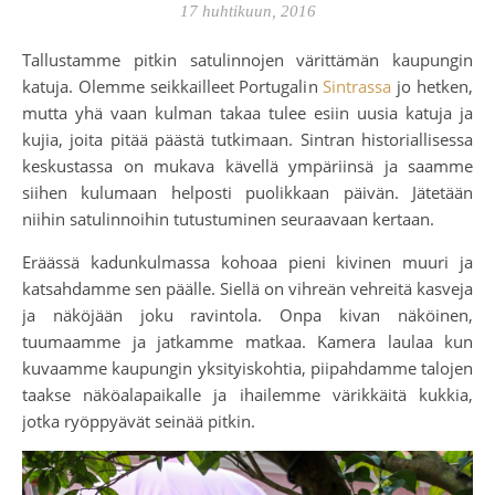
17 huhtikuun, 2016
Tallustamme pitkin satulinnojen värittämän kaupungin
katuja. Olemme seikkailleet Portugalin
Sintrassa
jo hetken,
mutta yhä vaan kulman takaa tulee esiin uusia katuja ja
kujia, joita pitää päästä tutkimaan. Sintran historiallisessa
keskustassa on mukava kävellä ympäriinsä ja saamme
siihen kulumaan helposti puolikkaan päivän. Jätetään
niihin satulinnoihin tutustuminen seuraavaan kertaan.
Eräässä kadunkulmassa kohoaa pieni kivinen muuri ja
katsahdamme sen päälle. Siellä on vihreän vehreitä kasveja
ja näköjään joku ravintola. Onpa kivan näköinen,
tuumaamme ja jatkamme matkaa. Kamera laulaa kun
kuvaamme kaupungin yksityiskohtia, piipahdamme talojen
taakse näköalapaikalle ja ihailemme värikkäitä kukkia,
jotka ryöppyävät seinää pitkin.