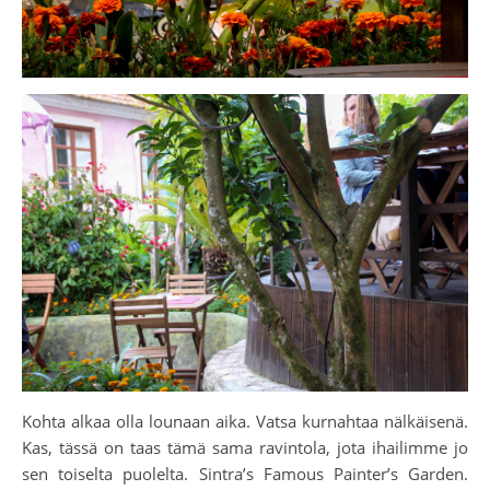
Kohta alkaa olla lounaan aika. Vatsa kurnahtaa nälkäisenä.
Kas, tässä on taas tämä sama ravintola, jota ihailimme jo
sen toiselta puolelta. Sintra’s Famous Painter’s Garden.