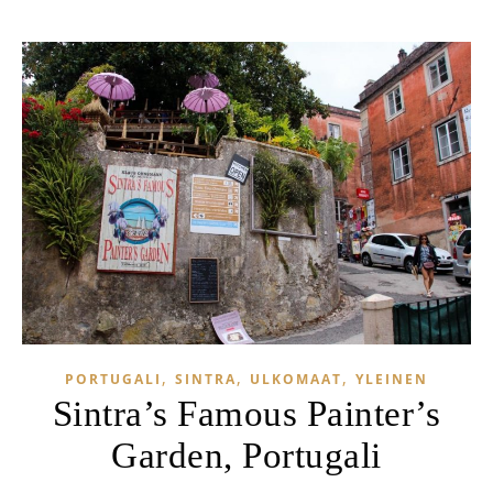
,
,
,
PORTUGALI
SINTRA
ULKOMAAT
YLEINEN
Sintra’s Famous Painter’s
Garden, Portugali