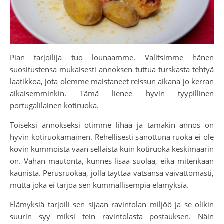
Pian tarjoilija tuo lounaamme. Valitsimme hänen
suositustensa mukaisesti annoksen tuttua turskasta tehtyä
laatikkoa, jota olemme maistaneet reissun aikana jo kerran
aikaisemminkin. Tämä lienee hyvin tyypillinen
portugalilainen kotiruoka.
Toiseksi annokseksi otimme lihaa ja tämäkin annos on
hyvin kotiruokamainen. Rehellisesti sanottuna ruoka ei ole
kovin kummoista vaan sellaista kuin kotiruoka keskimäärin
on. Vähän mautonta, kunnes lisää suolaa, eikä mitenkään
kaunista. Perusruokaa, jolla täyttää vatsansa vaivattomasti,
mutta joka ei tarjoa sen kummallisempia elämyksiä.
Elämyksiä tarjoili sen sijaan ravintolan miljöö ja se olikin
suurin syy miksi tein ravintolasta postauksen. Näin