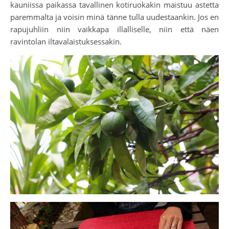
kauniissa paikassa tavallinen kotiruokakin maistuu astetta
paremmalta ja voisin minä tänne tulla uudestaankin. Jos en
rapujuhliin niin vaikkapa illalliselle, niin että näen
ravintolan iltavalaistuksessakin.