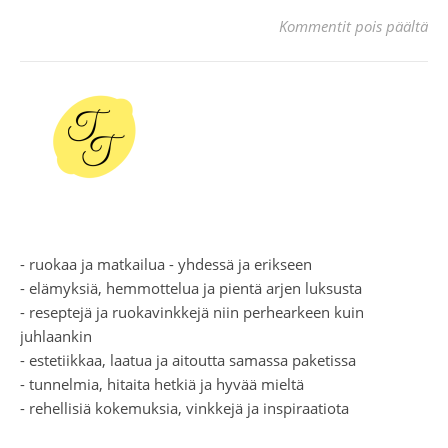
art
Kommentit pois päältä
- ruokaa ja matkailua - yhdessä ja erikseen
- elämyksiä, hemmottelua ja pientä arjen luksusta
- reseptejä ja ruokavinkkejä niin perhearkeen kuin
juhlaankin
- estetiikkaa, laatua ja aitoutta samassa paketissa
- tunnelmia, hitaita hetkiä ja hyvää mieltä
- rehellisiä kokemuksia, vinkkejä ja inspiraatiota