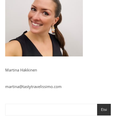
Martina Häkkinen
martina@tastytravelissimo.com
Etsi