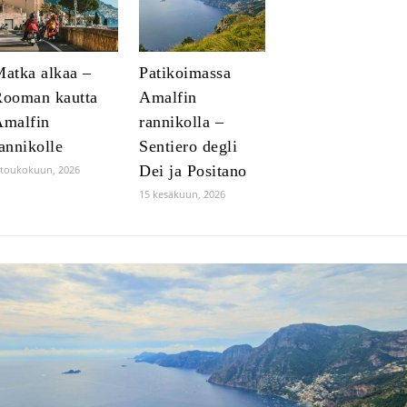
atka alkaa –
Patikoimassa
ooman kautta
Amalfin
Amalfin
rannikolla –
annikolle
Sentiero degli
Dei ja Positano
 toukokuun, 2026
15 kesäkuun, 2026