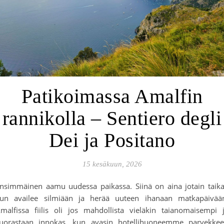
Patikoimassa Amalfin
rannikolla – Sentiero degli
Dei ja Positano
15 kesäkuun, 2026
nsimmäinen aamu uudessa paikassa. Siinä on aina jotain taik
un availee silmiään ja herää uuteen ihanaan matkapäivää
malfissa fiilis oli jos mahdollista vieläkin taianomaisempi 
uorastaan innokas, kun avasin hotellihuoneemme parvekke