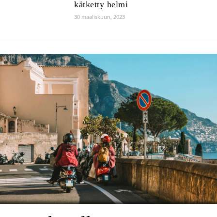
kätketty helmi
30 maaliskuun, 2023