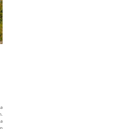
aa
n.
ja
en