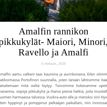
Amalfin rannikon
pikkukylät- Maiori, Minori
Ravello ja Amalfi
6 elokuun, 2026
malfin aamu valkeni taas kauniina ja aurinkoisena. Eilen olim
atikoimassa Portofinon suunnalla, joten tänään lähtisimme itä
atselemaan mitä sieltä löytyy. Toivoimme kokevamme upei
aisemia, söpöjä pikkukyliä ja ihania pieniä hetkiä, joita muistel
uomen harmaassa talvessa. Vuokra-auto alle ja menoksi siis! Hy
tten hyppinyt ja pomppinut pelkääjän paikallani, niin innoissa