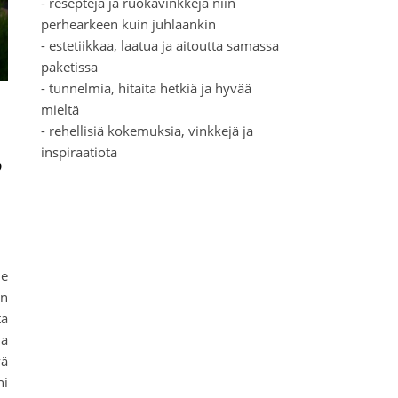
- reseptejä ja ruokavinkkejä niin
perhearkeen kuin juhlaankin
- estetiikkaa, laatua ja aitoutta samassa
paketissa
- tunnelmia, hitaita hetkiä ja hyvää
mieltä
- rehellisiä kokemuksia, vinkkejä ja
,
inspiraatiota
me
än
ta
la
vä
ni