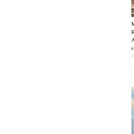
M
R
r
3