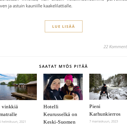
ven ja astuin kauniille kaakelilattialle.
LUE LISÄÄ
22 Komment
SAATAT MYÖS PITÄÄ
Pieni
 vinkkiä
Hotelli
Karhunkierros
matralle
Keurusselkä on
Keski-Suomen
7 marraskuun, 2023
6 helmikuun, 2021