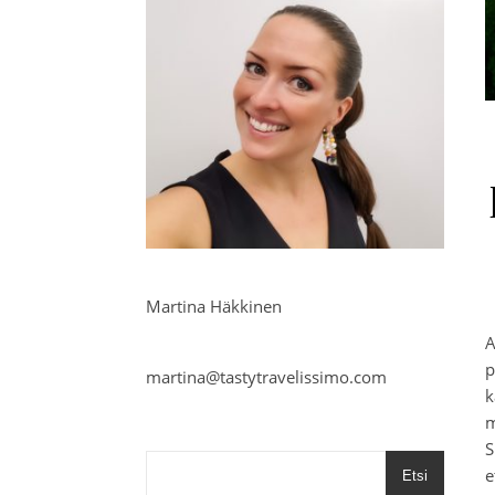
Martina Häkkinen
A
p
martina@tastytravelissimo.com
k
m
S
e
Etsi