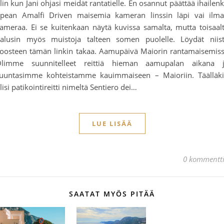
lin kun Jani ohjasi meidät rantatielle. En osannut päättää ihailen
pean Amalfi Driven maisemia kameran linssin läpi vai ilm
ameraa. Ei se kuitenkaan näytä kuvissa samalta, mutta toisaal
alusin myös muistoja talteen somen puolelle. Löydät niis
oosteen tämän linkin takaa. Aamupäivä Maiorin rantamaisemis
limme suunnitelleet reittiä hieman aamupalan aikana 
uuntasimme kohteistamme kauimmaiseen – Maioriin. Täälläk
lisi patikointireitti nimeltä Sentiero dei…
LUE LISÄÄ
0 kommentt
SAATAT MYÖS PITÄÄ