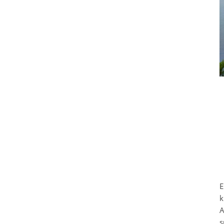
E
k
A
s