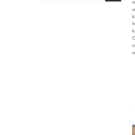
o
u
k
h
k
O
s
o