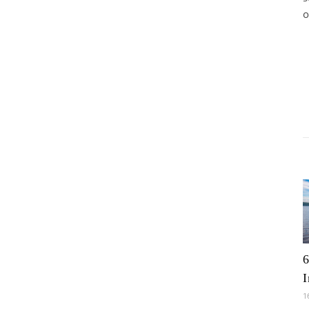
o
6
I
1